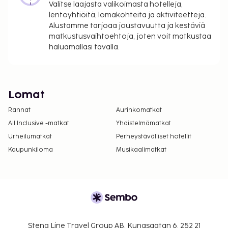
Valitse laajasta valikoimasta hotelleja,
lentoyhtiöitä, lomakohteita ja aktiviteetteja.
Alustamme tarjoaa joustavuutta ja kestäviä
matkustusvaihtoehtoja, joten voit matkustaa
haluamallasi tavalla.
Lomat
Rannat
Aurinkomatkat
All Inclusive -matkat
Yhdistelmämatkat
Urheilumatkat
Perheystävälliset hotellit
Kaupunkiloma
Musikaalimatkat
Stena Line Travel Group AB, Kungsgatan 6, 252 21