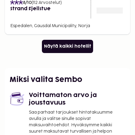
8
/10
(
112
Arvostelut
)
Strand Fjellstue
Espedalen, Gausdal Municipality, Norja
Näytä kaikki hotellit
Miksi valita Sembo
Voittamaton arvo ja
joustavuus
Saa parhaat tarjoukset hintatakuumme
avulla ja valitse sinulle sopivat
maksuvaihtoehdot. Hyväksymme kaikki
suuret maksutavat turvallisen ja helpon