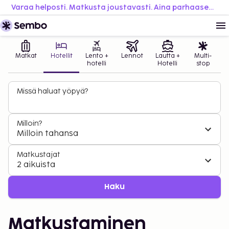
Varaa helposti. Matkusta joustavasti. Aina parhaaseen hintaan.
Matkat
Hotellit
Lento +
Lennot
Lautta +
Multi-
hotelli
Hotelli
stop
Missä haluat yöpyä?
Milloin?
Milloin tahansa
Matkustajat
2 aikuista
Haku
Matkustaminen