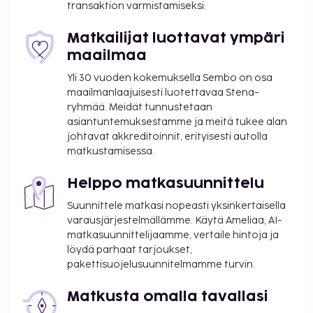
transaktion varmistamiseksi.
Matkailijat luottavat ympäri
maailmaa
Yli 30 vuoden kokemuksella Sembo on osa
maailmanlaajuisesti luotettavaa Stena-
ryhmää. Meidät tunnustetaan
asiantuntemuksestamme ja meitä tukee alan
johtavat akkreditoinnit, erityisesti autolla
matkustamisessa.
Helppo matkasuunnittelu
Suunnittele matkasi nopeasti yksinkertaisella
varausjärjestelmällämme. Käytä Ameliaa, AI-
matkasuunnittelijaamme, vertaile hintoja ja
löydä parhaat tarjoukset,
pakettisuojelusuunnitelmamme turvin.
Matkusta omalla tavallasi