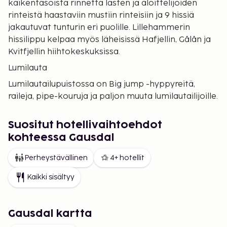
kaikentasoista rinnettä lasten ja aloittelijoiden
rinteistä haastaviin mustiin rinteisiin ja 9 hissiä
jakautuvat tunturin eri puolille. Lillehammerin
hissilippu kelpaa myös läheisissä Hafjellin, Gålån ja
Kvitfjellin hiihtokeskuksissa.
Lumilauta
Lumilautailupuistossa on Big jump -hyppyreitä,
raileja, pipe-kouruja ja paljon muuta lumilautailijoille.
Skeikampenissa on myös mainiot offpist-
mahdollisuudet. Kysy lisää hiihtokoulusta.
Suositut hotellivaihtoehdot
Murtomaahiihto
kohteessa Gausdal
Skeikampenissa on noin 200 km hoidettuja latuja
Perheystävällinen
4+ hotellit
vaihtelevassa maastossa. Koko alueella on
mahtavat 600 latukilometriä, joille pääsee
Kaikki sisältyy
Skeikampenista.
Ilman suksia
Gausdal kartta
Skeikampenin keskustassa on ohjelmaa perheille.