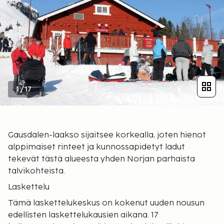
1
/
17
Gausdalen-laakso sijaitsee korkealla, joten hienot
alppimaiset rinteet ja kunnossapidetyt ladut
tekevät tästä alueesta yhden Norjan parhaista
talvikohteista.
Laskettelu
Tämä laskettelukeskus on kokenut uuden nousun
edellisten laskettelukausien aikana. 17