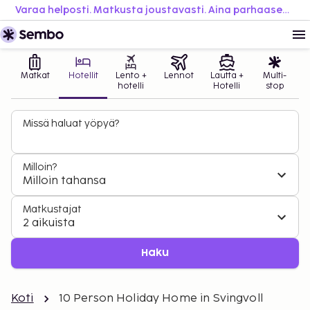
Varaa helposti. Matkusta joustavasti. Aina parhaaseen hintaan.
Matkat
Hotellit
Lento +
Lennot
Lautta +
Multi-
hotelli
Hotelli
stop
Missä haluat yöpyä?
Milloin?
Milloin tahansa
Matkustajat
2 aikuista
Haku
Koti
10 Person Holiday Home in Svingvoll