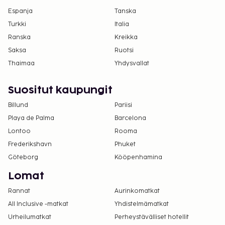
Espanja
Tanska
Turkki
Italia
Ranska
Kreikka
Saksa
Ruotsi
Thaimaa
Yhdysvallat
Suositut kaupungit
Billund
Pariisi
Playa de Palma
Barcelona
Lontoo
Rooma
Frederikshavn
Phuket
Göteborg
Kööpenhamina
Lomat
Rannat
Aurinkomatkat
All Inclusive -matkat
Yhdistelmämatkat
Urheilumatkat
Perheystävälliset hotellit