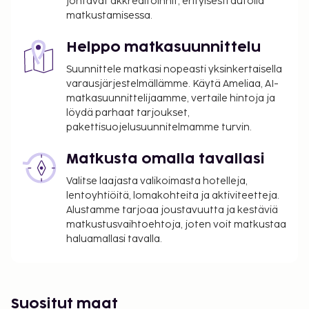
johtavat akkreditoinnit, erityisesti autolla
matkustamisessa.
Helppo matkasuunnittelu
Suunnittele matkasi nopeasti yksinkertaisella
varausjärjestelmällämme. Käytä Ameliaa, AI-
matkasuunnittelijaamme, vertaile hintoja ja
löydä parhaat tarjoukset,
pakettisuojelusuunnitelmamme turvin.
Matkusta omalla tavallasi
Valitse laajasta valikoimasta hotelleja,
lentoyhtiöitä, lomakohteita ja aktiviteetteja.
Alustamme tarjoaa joustavuutta ja kestäviä
matkustusvaihtoehtoja, joten voit matkustaa
haluamallasi tavalla.
Suositut maat