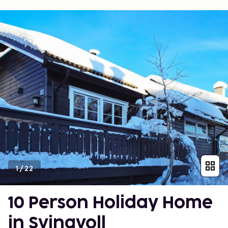
1
/
22
10 Person Holiday Home
in Svingvoll