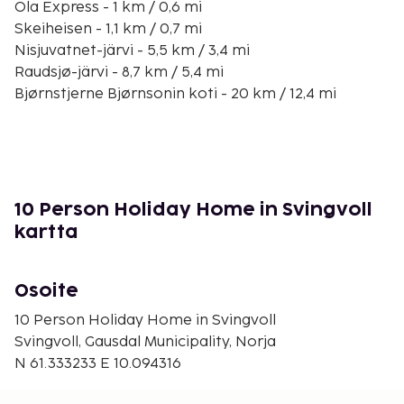
Ola Express - 1 km / 0,6 mi
Skeiheisen - 1,1 km / 0,7 mi
Nisjuvatnet-järvi - 5,5 km / 3,4 mi
Raudsjø-järvi - 8,7 km / 5,4 mi
Bjørnstjerne Bjørnsonin koti - 20 km / 12,4 mi
Lilleputthammerin huvipuisto - 28,6 km / 17,8 mi
Gondolen - 28,7 km / 17,8 mi
Hunderfossen Familiepark - 28,9 km / 18 mi
Hafjellin golfklubi - 29,4 km / 18,3 mi
Gålå Alpinsenter - 29,4 km / 18,3 mi
10 Person Holiday Home in Svingvoll
Norjan tie museo - 29,6 km / 18,4 mi
kartta
Lillehammer Olympiske Bob- og Akebanen
kelkkailurata - 29,7 km / 18,5 mi
Lasten maatila - 29,9 km / 18,6 mi
Osoite
Palveluihin kuuluu ilmainen pysäköinti. Seuraavat
10 Person Holiday Home in Svingvoll
palvelut ovat saatavilla: sauna, ilmainen langaton
Svingvoll, Gausdal Municipality, Norja
internetyhteys ja grilli.
N 61.333233 E 10.094316