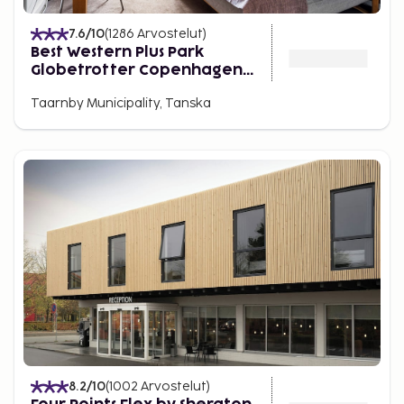
7.6
/10
(
1286
Arvostelut
)
Best Western Plus Park
Globetrotter Copenhagen
Airport
Taarnby Municipality, Tanska
8.2
/10
(
1002
Arvostelut
)