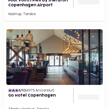
Four Points Flex by Sheraton
Copenhagen Airport
Kastrup, Tanska
8
/10
(
4975
Arvostelut
)
Go Hotel Copenhagen