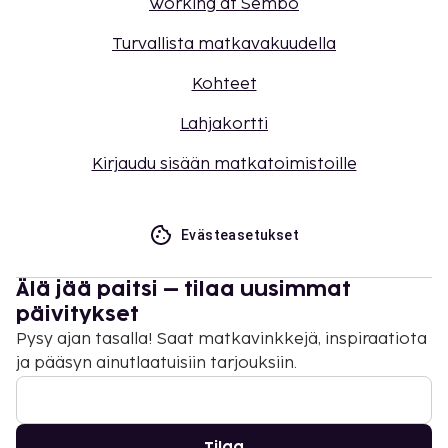
Working at Sembo
Turvallista matkavakuudella
Kohteet
Lahjakortti
Kirjaudu sisään matkatoimistoille
Evästeasetukset
Älä jää paitsi – tilaa uusimmat
päivitykset
Pysy ajan tasalla! Saat matkavinkkejä, inspiraatiota
ja pääsyn ainutlaatuisiin tarjouksiin.
Tilaa