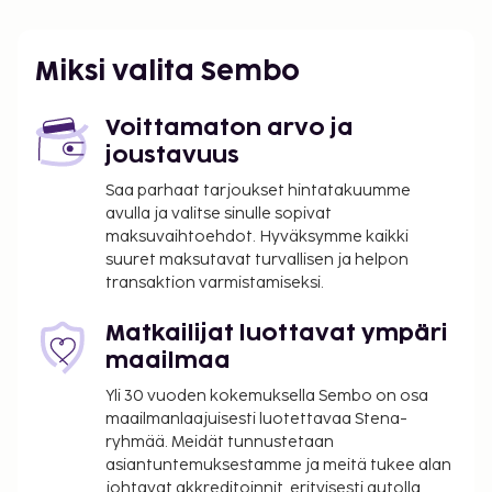
Miksi valita Sembo
Voittamaton arvo ja
joustavuus
Saa parhaat tarjoukset hintatakuumme
avulla ja valitse sinulle sopivat
maksuvaihtoehdot. Hyväksymme kaikki
suuret maksutavat turvallisen ja helpon
transaktion varmistamiseksi.
Matkailijat luottavat ympäri
maailmaa
Yli 30 vuoden kokemuksella Sembo on osa
maailmanlaajuisesti luotettavaa Stena-
ryhmää. Meidät tunnustetaan
asiantuntemuksestamme ja meitä tukee alan
johtavat akkreditoinnit, erityisesti autolla