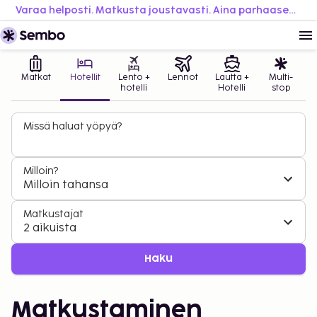
Varaa helposti. Matkusta joustavasti. Aina parhaaseen hintaan.
Matkat
Hotellit
Lento +
Lennot
Lautta +
Multi-
hotelli
Hotelli
stop
Missä haluat yöpyä?
Milloin?
Milloin tahansa
Matkustajat
2 aikuista
Haku
Matkustaminen