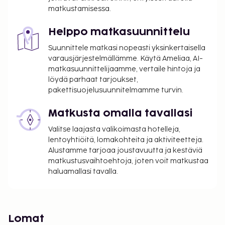
matkustamisessa.
Helppo matkasuunnittelu
Suunnittele matkasi nopeasti yksinkertaisella
varausjärjestelmällämme. Käytä Ameliaa, AI-
matkasuunnittelijaamme, vertaile hintoja ja
löydä parhaat tarjoukset,
pakettisuojelusuunnitelmamme turvin.
Matkusta omalla tavallasi
Valitse laajasta valikoimasta hotelleja,
lentoyhtiöitä, lomakohteita ja aktiviteetteja.
Alustamme tarjoaa joustavuutta ja kestäviä
matkustusvaihtoehtoja, joten voit matkustaa
haluamallasi tavalla.
Lomat