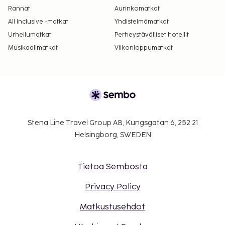
Rannat
Aurinkomatkat
All Inclusive -matkat
Yhdistelmämatkat
Urheilumatkat
Perheystävälliset hotellit
Musikaalimatkat
Viikonloppumatkat
Stena Line Travel Group AB, Kungsgatan 6, 252 21
Helsingborg, SWEDEN
Tietoa Sembosta
Privacy Policy
Matkustusehdot