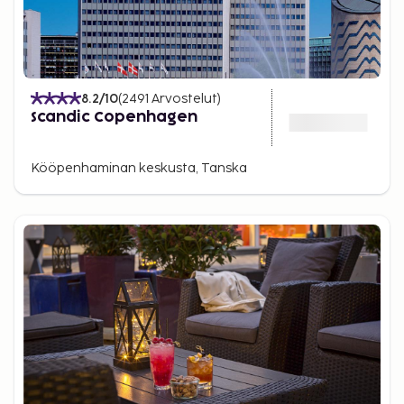
8.2
/10
(
2491
Arvostelut
)
Scandic Copenhagen
Kööpenhaminan keskusta, Tanska