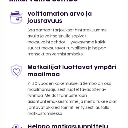
Voittamaton arvo ja
joustavuus
Saa parhaat tarjoukset hintatakuumme
avulla ja valitse sinulle sopivat
maksuvaihtoehdot. Hyväksymme kaikki
suuret maksutavat turvallisen ja helpon
transaktion varmistamiseksi.
Matkailijat luottavat ympäri
maailmaa
Yli 30 vuoden kokemuksella Sembo on osa
maailmanlaajuisesti luotettavaa Stena-
ryhmää. Meidät tunnustetaan
asiantuntemuksestamme ja meitä tukee alan
johtavat akkreditoinnit, erityisesti autolla
matkustamisessa.
Helppo matkasuunnittelu