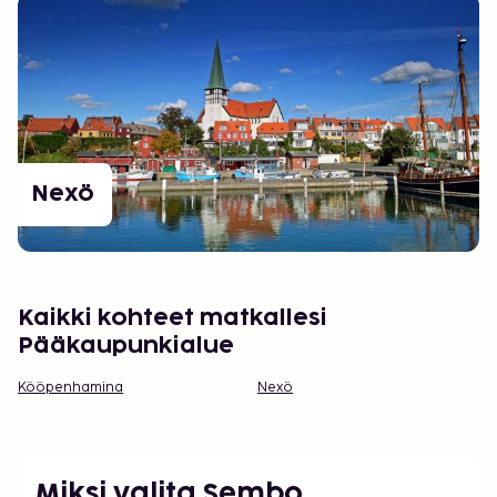
Nexö
Kaikki kohteet matkallesi
Pääkaupunkialue
Kööpenhamina
Nexö
Miksi valita Sembo