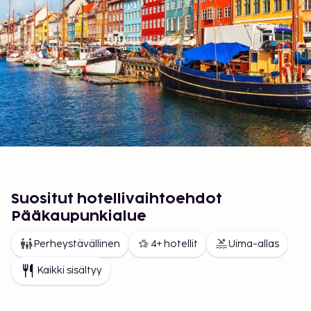
Suositut hotellivaihtoehdot
Pääkaupunkialue
Perheystävällinen
4+ hotellit
Uima-allas
Kaikki sisältyy