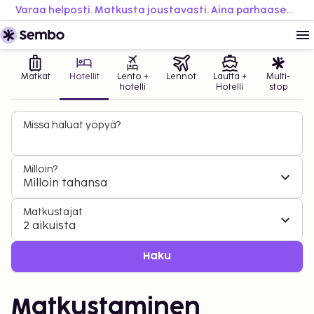
Varaa helposti. Matkusta joustavasti. Aina parhaaseen hintaan.
Matkat
Hotellit
Lento +
Lennot
Lautta +
Multi-
hotelli
Hotelli
stop
Missä haluat yöpyä?
Milloin?
Milloin tahansa
Matkustajat
2 aikuista
Haku
Matkustaminen