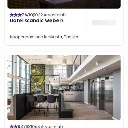
7.8
/10
(
1022
Arvostelut
)
Hotel Scandic Webers
Kööpenhaminan keskusta, Tanska
8.4
/10
(
1064
Arvostelut
)