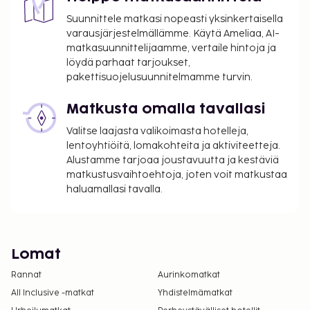
Suunnittele matkasi nopeasti yksinkertaisella
varausjärjestelmällämme. Käytä Ameliaa, AI-
matkasuunnittelijaamme, vertaile hintoja ja
löydä parhaat tarjoukset,
pakettisuojelusuunnitelmamme turvin.
Matkusta omalla tavallasi
Valitse laajasta valikoimasta hotelleja,
lentoyhtiöitä, lomakohteita ja aktiviteetteja.
Alustamme tarjoaa joustavuutta ja kestäviä
matkustusvaihtoehtoja, joten voit matkustaa
haluamallasi tavalla.
Lomat
Rannat
Aurinkomatkat
All Inclusive -matkat
Yhdistelmämatkat