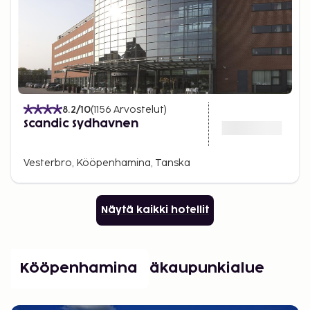
8.2
/10
(
1156
Arvostelut
)
Scandic Sydhavnen
Vesterbro, Kööpenhamina, Tanska
Näytä kaikki hotellit
Suositut paikat Pääkaupunkialue
Kööpenhamina