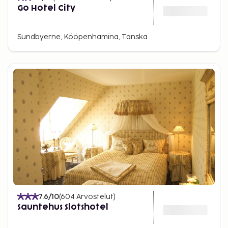
Go Hotel City
Sundbyerne, Kööpenhamina, Tanska
7.6
/10
(
604
Arvostelut
)
Sauntehus Slotshotel