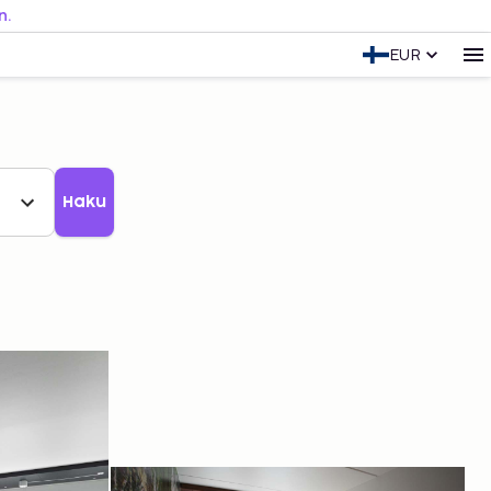
n.
EUR
Haku