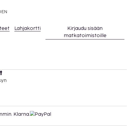
EDEN
teet
Lahjakortti
Kirjaudu sisään
matkatoimistoille
t
syn