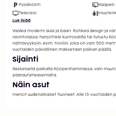
Pysäköinti
Kaapeli- 
Televisio
Hiustenk
Lue lisää
Vaalea moderni aula ja baari. Rohkea design ja vär
ravintolassa, harjoittele kuntosalilla tai tutustu
nähtävyyksiin, esim. tivoliin, joka on vain 500 metr
vuotiaiden päivällinen maksetaan paikan päällä.
Sijainti
Keskeisellä paikalla Kööpenhaminassa, vain muutaman korttelin päässä
päärautatieasemalta.
Näin asut
Hienot uudenaikaiset huoneet. Alle 13-vuotiaiden 
paikan päällä. Ilmastointi, sat-tv, puhelin, Internet,
wc.