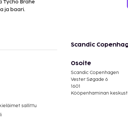
la Tycho Brahe
a ja baari.
Scandic Copenhag
Osoite
Scandic Copenhagen
Vester Søgade 6
1601
Kööpenhaminan keskust
eläimet sallittu
i