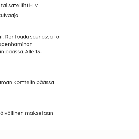
tai satelliitti-TV
uivaaja
it. Rentoudu saunassa tai
 Kööpenhaminan
in päässä. Alle 13-
päivällinen maksetaan
 hiustenkuivaaja, suihku ja