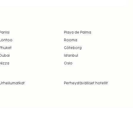
Pariisi
Playa de Palma
Lontoo
Rooma
Phuket
Göteborg
Dubai
Istanbul
Nizza
Oslo
Urheilumatkat
Perheystävälliset hotellit