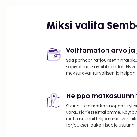
Palvelut rakennuksessa
Vastaanotto, aamiaissali, kuntosali, baari, paikoitu
Muuta
Miksi valita Sem
19 kerr., hissi.
Ilmaisia öitä
Voittamaton arvo ja
20 % alennusta väh. 3 yöstä tai 15 % alennusta väh.
Saa parhaat tarjoukset hintatakuu
1.5.2015. Voimassa kohteessa DK-024252.
sopivat maksuvaihtoehdot. Hyvä
maksutavat turvallisen ja helpon
Saapuminen
Vapaavalintainen päivä. Vastaanotto 24 h. Check in 
huoneenluovutusaika: 12:00.
Helppo matkasuunni
Suunnittele matkasi nopeasti yksi
varausjärjestelmällämme. Käytä A
matkasuunnittelijaamme, vertaile
tarjoukset, pakettisuojelusuunn