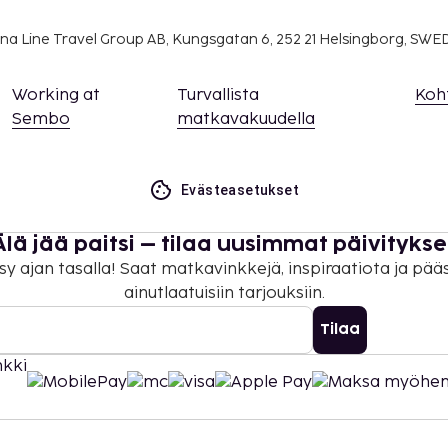
na Line Travel Group AB, Kungsgatan 6, 252 21 Helsingborg, SW
Working at
Turvallista
Koh
Sembo
matkavakuudella
Evästeasetukset
Älä jää paitsi – tilaa uusimmat päivitykse
sy ajan tasalla! Saat matkavinkkejä, inspiraatiota ja pää
ainutlaatuisiin tarjouksiin.
Tilaa