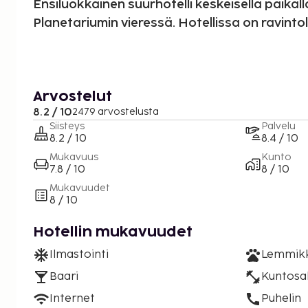
Ensiluokkainen suurhotelli keskeisellä paikal
Planetariumin vieressä. Hotellissa on ravintol
Arvostelut
8.2 / 10
2479 arvostelusta
Siisteys
Palvelu
8.2 / 10
8.4 / 10
Mukavuus
Kunto
7.8 / 10
8 / 10
Mukavuudet
8 / 10
Hotellin mukavuudet
Ilmastointi
Lemmikki
Baari
Kuntosal
Internet
Puhelin