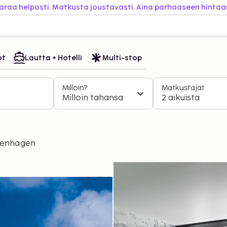
araa helposti. Matkusta joustavasti. Aina parhaaseen hintaa
ot
Lautta + Hotelli
Multi-stop
Milloin?
Matkustajat
Milloin tahansa
2 aikuista
penhagen