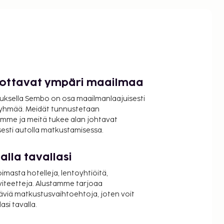
luottavat ympäri maailmaa
uksella Sembo on osa maailmanlaajuisesti
ryhmää. Meidät tunnustetaan
mme ja meitä tukee alan johtavat
isesti autolla matkustamisessa.
lla tavallasi
oimasta hotelleja, lentoyhtiöitä,
viteetteja. Alustamme tarjoaa
äviä matkustusvaihtoehtoja, joten voit
si tavalla.