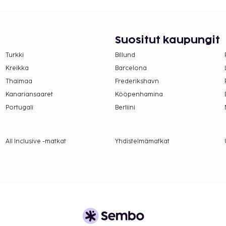
Suositut kaupungit
Turkki
Billund
Kreikka
Barcelona
Thaimaa
Frederikshavn
Kanariansaaret
Kööpenhamina
Portugali
Berliini
All Inclusive -matkat
Yhdistelmämatkat