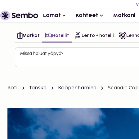
V
Lomat
Kohteet
Matkani
Matkat
Hotellit
Lento + hotelli
Lenn
Missä haluat yöpyä?
Koti
Tanska
Kööpenhamina
Scandic Co