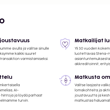
s (maksullinen).
bo
 joustavuus
Matkailijat 
 2 yöstä 20.12.2014-
mme avulla ja valitse sinulle
Yli 30 vuoden kokem
ksymme kaikki suuret
luotettavaa Stena-
 transaktion varmistamiseksi.
asiantuntemuksesta
akkreditoinnit, erity
-aika: 16:00 - 18:00,
ttelu
Matkusta oma
nkertaisella
Valitse laajasta valik
meliaa, AI-
lomakohteita ja akti
 hintoja ja löydä parhaat
joustavuutta ja kest
itelmamme turvin.
matkustaa haluamalla