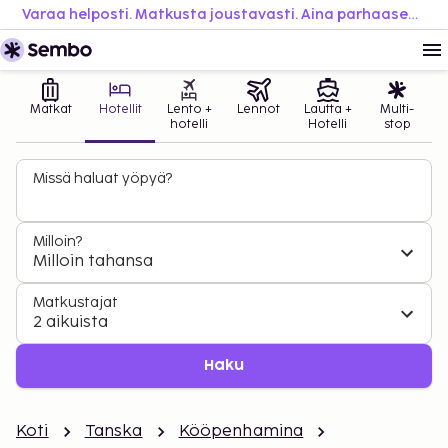
Varaa helposti. Matkusta joustavasti. Aina parhaaseen hintaan.
Matkat
Hotellit
Lento +
Lennot
Lautta +
Multi-
hotelli
Hotelli
stop
Missä haluat yöpyä?
Milloin?
Milloin tahansa
Matkustajat
2 aikuista
Haku
Koti
Tanska
Kööpenhamina