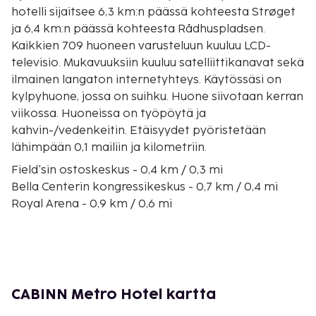
hotelli sijaitsee 6,3 km:n päässä kohteesta Strøget
ja 6,4 km:n päässä kohteesta Rådhuspladsen.
Kaikkien 709 huoneen varusteluun kuuluu LCD-
televisio. Mukavuuksiin kuuluu satelliittikanavat sekä
ilmainen langaton internetyhteys. Käytössäsi on
kylpyhuone, jossa on suihku. Huone siivotaan kerran
viikossa. Huoneissa on työpöytä ja
kahvin-/vedenkeitin. Etäisyydet pyöristetään
lähimpään 0,1 mailiin ja kilometriin.
Field'sin ostoskeskus - 0,4 km / 0,3 mi
Bella Centerin kongressikeskus - 0,7 km / 0,4 mi
Royal Arena - 0,9 km / 0,6 mi
Bella Arena - 1 km / 0,6 mi
DR Konserttitalo - 3,5 km / 2,2 mi
Fisketorvet - 4,3 km / 2,7 mi
Havnebadet Islands Bryggen uima-allas - 4,5 km /
2,8 mi
CABINN Metro Hotel kartta
Casino Copenhagen - 4,5 km / 2,8 mi