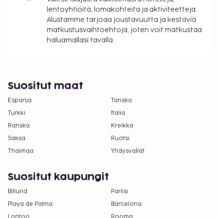
Kontaktiton sisäänkirjautuminen ja kontaktiton
lentoyhtiöitä, lomakohteita ja aktiviteetteja.
uloskirjautuminen ovat saatavilla.
Alustamme tarjoaa joustavuutta ja kestäviä
matkustusvaihtoehtoja, joten voit matkustaa
haluamallasi tavalla.
Suositut maat
Espanja
Tanska
Turkki
Italia
Ranska
Kreikka
Saksa
Ruotsi
Thaimaa
Yhdysvallat
Suositut kaupungit
Billund
Pariisi
Playa de Palma
Barcelona
Lontoo
Rooma