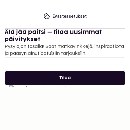
Evästeasetukset
Älä jää paitsi – tilaa uusimmat
päivitykset
Pysy ajan tasalla! Saat matkavinkkejä, inspiraatiota
ja pääsyn ainutlaatuisiin tarjouksiin.
Tilaa
©
2026
Stena Line Travel Group AB