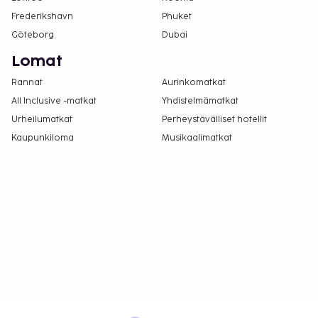
Frederikshavn
Phuket
Göteborg
Dubai
Lomat
Rannat
Aurinkomatkat
All Inclusive -matkat
Yhdistelmämatkat
Urheilumatkat
Perheystävälliset hotellit
Kaupunkiloma
Musikaalimatkat