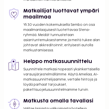
internetyhteys ja televisio yleisissä tiloissa. Tämän
hotellin palveluihin kuuluu myös juhlasali ja
Matkailijat luottavat ympäri
myyntiautomaatti. CABINN Metro Hotel tarjoaa
maailmaa
asiakkailleen välipalabaarin/delin. Maksullinen
Yli 30 vuoden kokemuksella Sembo on osa
mannermainen aamiainen tarjotaan päivittäin klo
maailmanlaajuisesti luotettavaa Stena-
5.30–10.30.
ryhmää. Meidät tunnustetaan
Maksu mannermaisesta aamiaisesta: noin 125
asiantuntemuksestamme ja meitä tukee alan
DKK aikuisille ja 125 DKK lapsille
johtavat akkreditoinnit, erityisesti autolla
matkustamisessa.
Katettu omatoiminen pysäköinti: 175 DKK per
yö
Helppo matkasuunnittelu
Vauvansänky: 50.0 DKK per päivä
Suunnittele matkasi nopeasti yksinkertaisella
Yllä oleva luettelo ei ehkä kata kaikkea. Maksut ja
varausjärjestelmällämme. Käytä Ameliaa, AI-
takuumaksut eivät välttämättä sisällä veroja, ja ne
matkasuunnittelijaamme, vertaile hintoja ja
saattavat muuttua.
löydä parhaat tarjoukset,
pakettisuojelusuunnitelmamme turvin.
Lapset voivat majoittua ilmaiseksi, kun he
käyttävät vanhemman tai huoltajan huoneessa
Matkusta omalla tavallasi
olevia sänkyjä.
Valitse laajasta valikoimasta hotelleja,