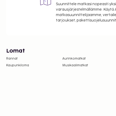
Suunnittele matkasi nopeasti yksi
varausjärjestelmällämme. Käytä A
matkasuunnittelijaamme, vertaile
tarjoukset, pakettisuojelusuunn
Lomat
Rannat
Aurinkomatkat
Kaupunkiloma
Musikaalimatkat