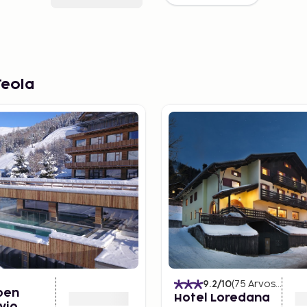
Teola
9.2
/10
(
75
Arvostelut
)
pen
Hotel Loredana