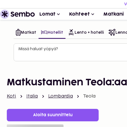
V
Lomat
Kohteet
Matkani
Matkat
Hotellit
Lento + hotelli
Lenn
Missä haluat yöpyä?
Matkustaminen Teola:a
Koti
Italia
Lombardia
Teola
Aloita suunnittelu