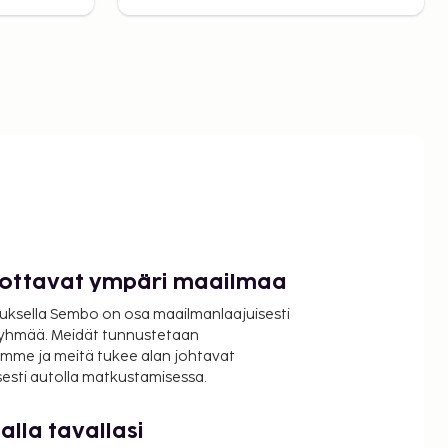
luottavat ympäri maailmaa
uksella Sembo on osa maailmanlaajuisesti
ryhmää. Meidät tunnustetaan
mme ja meitä tukee alan johtavat
isesti autolla matkustamisessa.
lla tavallasi