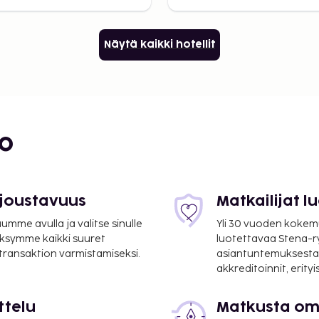
Näytä kaikki hotellit
bo
 joustavuus
Matkailijat 
mme avulla ja valitse sinulle
Yli 30 vuoden kokem
ksymme kaikki suuret
luotettavaa Stena-
 transaktion varmistamiseksi.
asiantuntemuksesta
akkreditoinnit, erity
ttelu
Matkusta oma