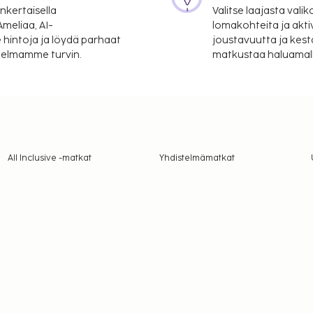
nkertaisella
Valitse laajasta valik
meliaa, AI-
lomakohteita ja akti
 hintoja ja löydä parhaat
joustavuutta ja kest
itelmamme turvin.
matkustaa haluamalla
All Inclusive -matkat
Yhdistelmämatkat