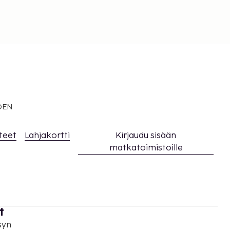
EDEN
teet
Lahjakortti
Kirjaudu sisään
matkatoimistoille
t
syn