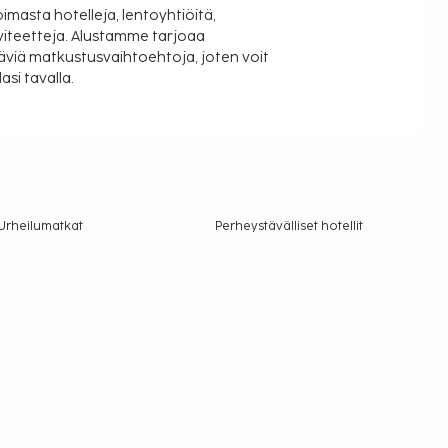
oimasta hotelleja, lentoyhtiöitä,
viteetteja. Alustamme tarjoaa
äviä matkustusvaihtoehtoja, joten voit
si tavalla.
Urheilumatkat
Perheystävälliset hotellit