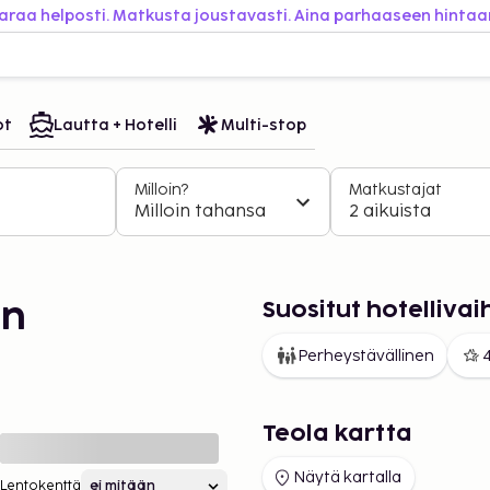
araa helposti. Matkusta joustavasti. Aina parhaaseen hintaa
ot
Lautta + Hotelli
Multi-stop
Milloin?
Matkustajat
Milloin tahansa
2 aikuista
Suositut hotelliva
an
Perheystävällinen
4
Teola kartta
Näytä kartalla
Lentokenttä