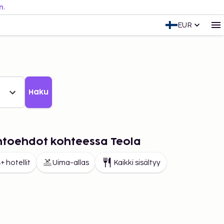
n.
EUR
Haku
ihtoehdot kohteessa Teola
+ hotellit
Uima-allas
Kaikki sisältyy