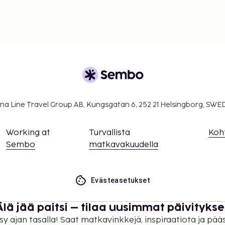
na Line Travel Group AB, Kungsgatan 6, 252 21 Helsingborg, SW
Working at
Turvallista
Koh
Sembo
matkavakuudella
Evästeasetukset
Älä jää paitsi – tilaa uusimmat päivitykse
sy ajan tasalla! Saat matkavinkkejä, inspiraatiota ja pää