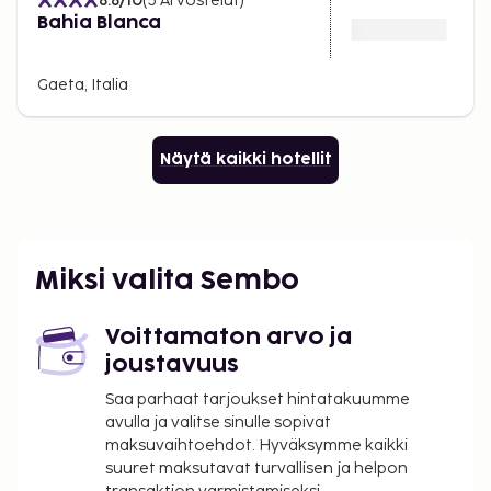
8.8
/10
(
5
Arvostelut
)
Bahia Blanca
Gaeta, Italia
Näytä kaikki hotellit
Miksi valita Sembo
Voittamaton arvo ja
joustavuus
Saa parhaat tarjoukset hintatakuumme
avulla ja valitse sinulle sopivat
maksuvaihtoehdot. Hyväksymme kaikki
suuret maksutavat turvallisen ja helpon