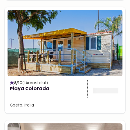
maksetaan suoraan hotelliin käteisenä useimmiten
uloskirjautumisen yhteydessä.
Lentokenttäkuljetus
Tarjoamme nyt kuljetuksia tiettyihin hotelleihin.
Sperlonga: Aurora, Belvedere, Elaia Garden, Grotta di
Tiberio, Costa di Kair ed Din ja Ganimede.
Terracina: Hotel Albatros, Le Palme Village,
Mediterraneo, Poseidon ja Grand Hotel Palace.
Paikan päällä maksettavaa turistiveroa
suunnitellaan. Paikkakuntia ei ole vielä päätetty.
8
/10
(
1
Arvostelut
)
Playa Colorada
Gaeta, Italia