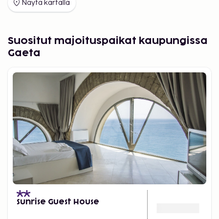
Näytä kartalla
nauttimaan. Rannalta voi vuokrata mm. veneitä ja
kanootteja.
Cassino
Sisämaassa sijaitsevasta Cassinosta on
Suositut majoituspaikat kaupungissa
kätevää lähteä retkille. Terracinaan on noin tunnin
Gaeta
matka. Lähimmälle rannalle pääsee autolla
puolessa tunnissa. Pääkaupunkiin Roomaan on
puolentoista tunnin ja Napoliin noin tunnin matka.
Tässä kaupungissa on kaikkea tarvittavaa, kuten
myymälöitä, ravintoloita ja baareja, mutta tänne ei
tulle niiden vuoksi. Täällä on nimittäin yksi Italian
suurimmista vesipuistoista, kooltaan 60 000
neliömetriä.
Mainiot retkimahdollisuudet
Jos haluat yhdistää rantaloman upeisiin retkiin,
nauttia unohtumattomista aterioista, tehdä
ostoksia houkuttelevissa kaupoissa ja kokea aitoa
Sunrise Guest House
italialaista tunnelmaa – silloin valintasi on Terracina.