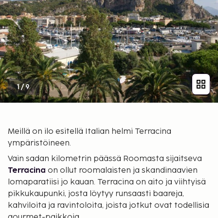
1
/
9
Meillä on ilo esitellä Italian helmi Terracina
ympäristöineen.
Vain sadan kilometrin päässä Roomasta sijaitseva
Terracina
on ollut roomalaisten ja skandinaavien
lomaparatiisi jo kauan. Terracina on aito ja viihtyisä
pikkukaupunki, josta löytyy runsaasti baareja,
kahviloita ja ravintoloita, joista jotkut ovat todellisia
gourmet-paikkoja.