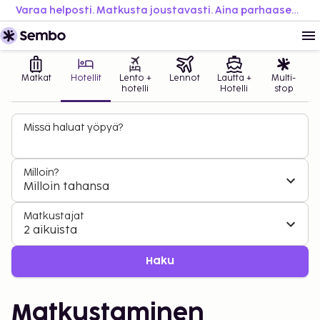
Varaa helposti. Matkusta joustavasti. Aina parhaaseen hintaan.
Matkat
Hotellit
Lento +
Lennot
Lautta +
Multi-
hotelli
Hotelli
stop
Missä haluat yöpyä?
Milloin?
Milloin tahansa
Matkustajat
2 aikuista
Haku
Matkustaminen