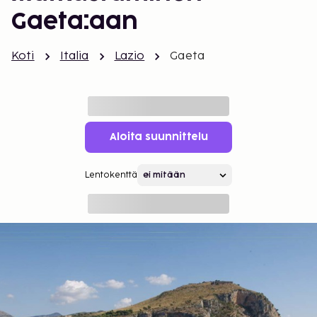
Gaeta:aan
Koti
Italia
Lazio
Gaeta
Aloita suunnittelu
Lentokenttä