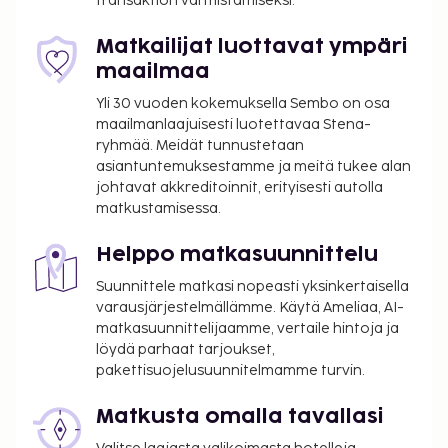
transaktion varmistamiseksi.
Matkailijat luottavat ympäri
maailmaa
Yli 30 vuoden kokemuksella Sembo on osa
maailmanlaajuisesti luotettavaa Stena-
ryhmää. Meidät tunnustetaan
asiantuntemuksestamme ja meitä tukee alan
johtavat akkreditoinnit, erityisesti autolla
matkustamisessa.
Helppo matkasuunnittelu
Suunnittele matkasi nopeasti yksinkertaisella
varausjärjestelmällämme. Käytä Ameliaa, AI-
matkasuunnittelijaamme, vertaile hintoja ja
löydä parhaat tarjoukset,
pakettisuojelusuunnitelmamme turvin.
Matkusta omalla tavallasi