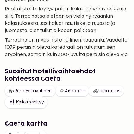
Ruokalistoilta löytyy paljon kala- ja äyriäisherkkuja,
sillä Terracinassa eletään on vielä nykyäänkin
kalastuksesta. Jos haluat nautiskella ruuasta ja
juomasta, olet tullut oikeaan paikkaan!
Terracina on myös historiallinen kaupunki. Vuodelta
1079 peräisin oleva katedraali on tutustumisen
arvoinen, samoin kuin 300-luvulta peräisin oleva Via
Appia -katu. Kannattaa myös nousta ylös Monte
San Angelo -vuorelle, jossa on Jupiterin temppeli –
Suositut hotellivaihtoehdot
näkymät vuorelta ovat upeat.
kohteessa Gaeta
Houkutteleva pitkä hiekkaranta
Perheystävällinen
4+ hotellit
Uima-allas
Kaikkein tunnetuin Terracina on ehkä kilometrien
pituisesta, hienohiekkaisesta rannastaan, joka
Kaikki sisältyy
houkuttelee rennon rantaloman viettoon.
Rantabulevardilla kuljeskelu on sekä italialaisten
Gaeta kartta
että turistien huvia, niin päiväsaikaan kuin iltaisinkin.
Jää baariin viinilasilliselle, tai jäätelölle, ihmisvilinästä