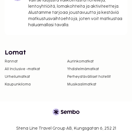
Valitse laajasta valikoimasta hotelleja,
lentoyhtiöitä, lomakohteita ja aktiviteetteja.
Alustamme tarjoaa joustavuutta ja kestäviä
matkustusvaihtoehtoja, joten voit matkustaa
haluamallasi tavalla.
Lomat
Rannat
Aurinkomatkat
All Inclusive -matkat
Yhdistelmämatkat
Urheilumatkat
Perheystävälliset hotellit
Kaupunkiloma
Musikaalimatkat
Stena Line Travel Group AB, Kungsgatan 6, 252 21