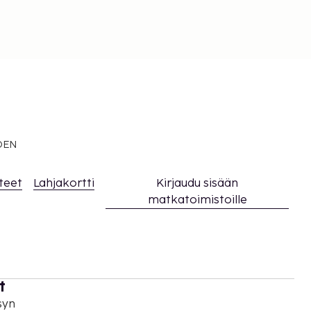
EDEN
teet
Lahjakortti
Kirjaudu sisään
matkatoimistoille
t
syn