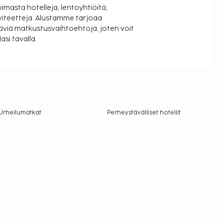
oimasta hotelleja, lentoyhtiöitä,
viteetteja. Alustamme tarjoaa
äviä matkustusvaihtoehtoja, joten voit
si tavalla.
Urheilumatkat
Perheystävälliset hotellit