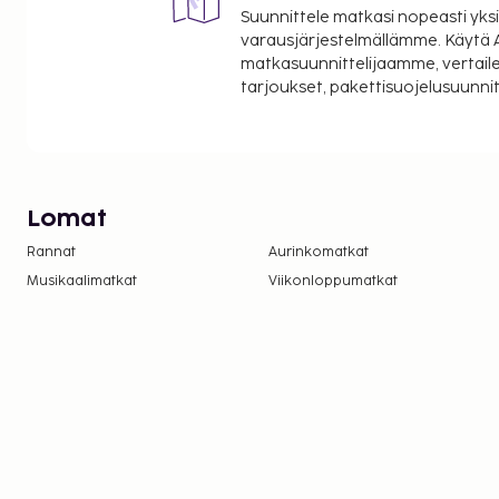
Suunnittele matkasi nopeasti yksi
varausjärjestelmällämme. Käytä A
matkasuunnittelijaamme, vertaile
tarjoukset, pakettisuojelusuunn
Lomat
Rannat
Aurinkomatkat
Musikaalimatkat
Viikonloppumatkat