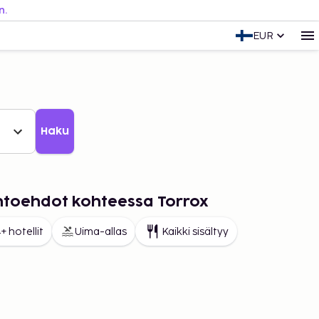
n.
EUR
Haku
ihtoehdot kohteessa Torrox
+ hotellit
Uima-allas
Kaikki sisältyy