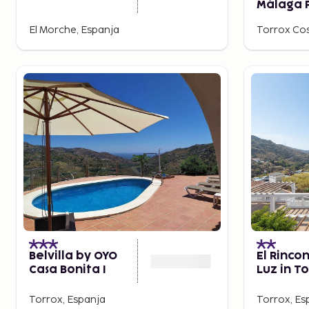
Málaga 
El Morche, Espanja
Torrox Cos
Belvilla by OYO
El Rinco
Casa Bonita I
Luz in T
Torrox, Espanja
Torrox, Es