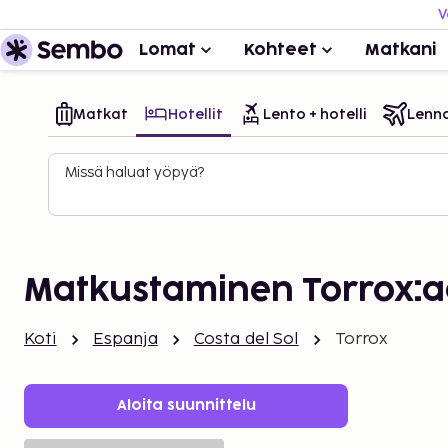
V
Lomat
Kohteet
Matkani
Matkat
Hotellit
Lento + hotelli
Lenn
Missä haluat yöpyä?
Matkustaminen Torrox:
Koti
Espanja
Costa del Sol
Torrox
Aloita suunnittelu