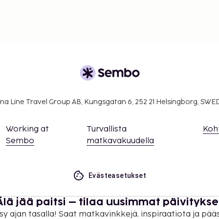
na Line Travel Group AB, Kungsgatan 6, 252 21 Helsingborg, SW
Working at
Turvallista
Koh
Sembo
matkavakuudella
Evästeasetukset
Älä jää paitsi – tilaa uusimmat päivitykse
sy ajan tasalla! Saat matkavinkkejä, inspiraatiota ja pää