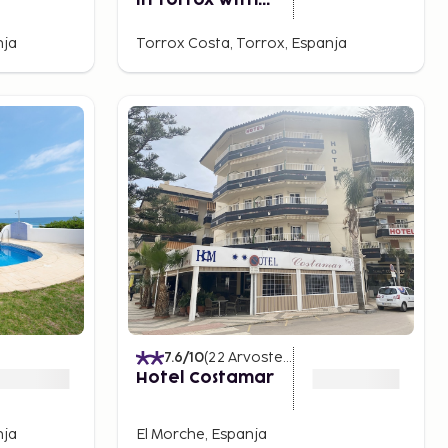
in Torrox With
Shared Pool
nja
Torrox Costa, Torrox, Espanja
7.6
/10
(
22
Arvostelut
)
Hotel Costamar
nja
El Morche, Espanja