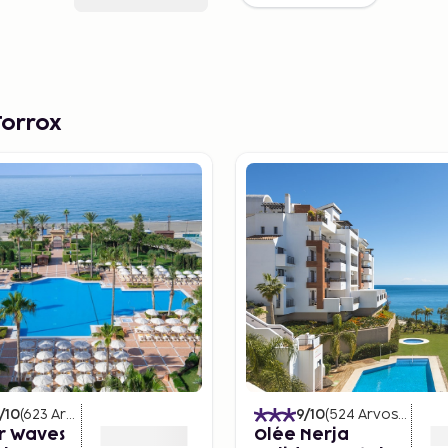
Torrox
/10
(
623
Arvostelut
)
9
/10
(
524
Arvostelut
)
r Waves
Olée Nerja