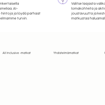
nkertaisella
Valitse laajasta valik
meliaa, AI-
lomakohteita ja akti
 hintoja ja löydä parhaat
joustavuutta ja kest
itelmamme turvin.
matkustaa haluamalla
All Inclusive -matkat
Yhdistelmämatkat