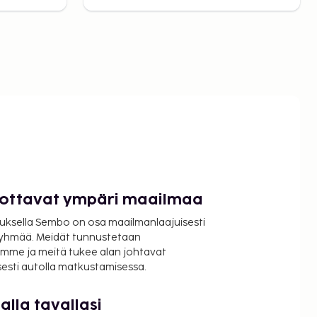
luottavat ympäri maailmaa
uksella Sembo on osa maailmanlaajuisesti
ryhmää. Meidät tunnustetaan
mme ja meitä tukee alan johtavat
isesti autolla matkustamisessa.
lla tavallasi