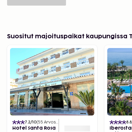
Suositut majoituspaikat kaupungissa 
7.2
/10
(
55
Arvostelut
)
8.8
Hotel Santa Rosa
Iberosta