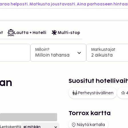
araa helposti. Matkusta joustavasti. Aina parhaaseen hintaa
ot
Lautta + Hotelli
Multi-stop
Milloin?
Matkustajat
Milloin tahansa
2 aikuista
Suositut hotelliva
aan
Perheystävällinen
4
Torrox kartta
Näytä kartalla
Lentokenttä