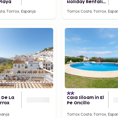
Playa
Holiday Rentals
By Fuerte Group
ta, Torrox, Espanja
Torrox Costa, Torrox, Espa
n De La
Casa Siloam in El
orrox
Pe Oncillo
panja
Torrox Costa, Torrox, Espa