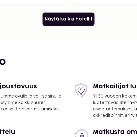
Näytä kaikki hotellit
bo
 joustavuus
Matkailijat 
mme avulla ja valitse sinulle
Yli 30 vuoden kokem
ksymme kaikki suuret
luotettavaa Stena-
 transaktion varmistamiseksi.
asiantuntemuksesta
akkreditoinnit, erity
ttelu
Matkusta oma