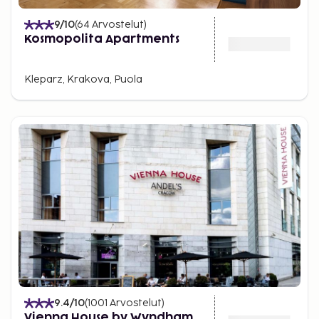
9
/10
(
64
Arvostelut
)
Kosmopolita Apartments
Kleparz, Krakova, Puola
9.4
/10
(
1001
Arvostelut
)
Vienna House by Wyndham