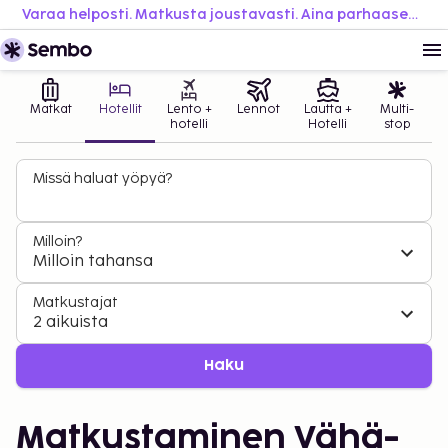
Varaa helposti. Matkusta joustavasti. Aina parhaaseen hintaan.
Matkat
Hotellit
Lento +
Lennot
Lautta +
Multi-
hotelli
Hotelli
stop
Missä haluat yöpyä?
Milloin?
Milloin tahansa
Matkustajat
2 aikuista
Haku
Matkustaminen Vähä-