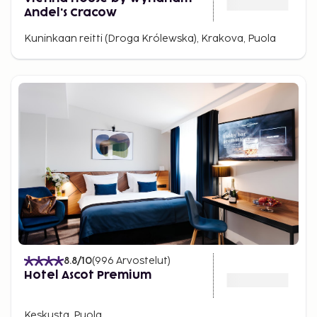
Andel's Cracow
Kuninkaan reitti (Droga Królewska), Krakova, Puola
8.8
/10
(
996
Arvostelut
)
Hotel Ascot Premium
Keskusta, Puola