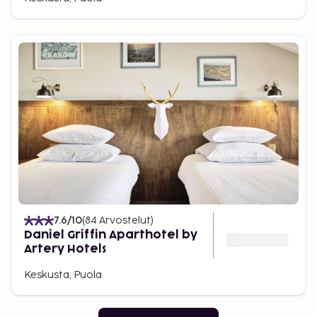
7.6
/10
(
84
Arvostelut
)
Daniel Griffin Aparthotel by
Artery Hotels
Keskusta, Puola