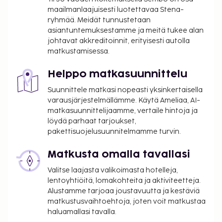
maailmanlaajuisesti luotettavaa Stena-
ryhmää. Meidät tunnustetaan
asiantuntemuksestamme ja meitä tukee alan
johtavat akkreditoinnit, erityisesti autolla
matkustamisessa.
Helppo matkasuunnittelu
Suunnittele matkasi nopeasti yksinkertaisella
varausjärjestelmällämme. Käytä Ameliaa, AI-
matkasuunnittelijaamme, vertaile hintoja ja
löydä parhaat tarjoukset,
pakettisuojelusuunnitelmamme turvin.
Matkusta omalla tavallasi
Valitse laajasta valikoimasta hotelleja,
lentoyhtiöitä, lomakohteita ja aktiviteetteja.
Alustamme tarjoaa joustavuutta ja kestäviä
matkustusvaihtoehtoja, joten voit matkustaa
haluamallasi tavalla.