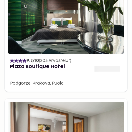
9.2
/10
(
203
Arvostelut
)
Plaza Boutique Hotel
Podgorze, Krakova, Puola