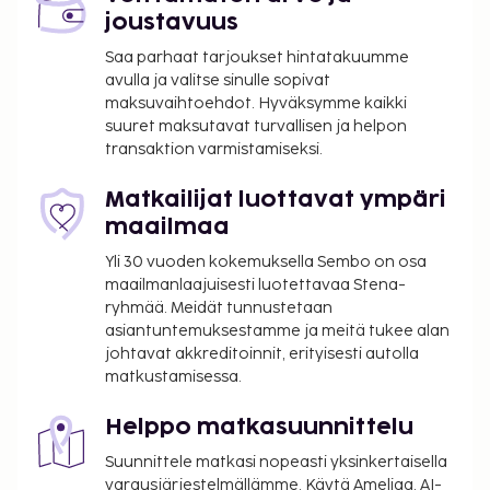
joustavuus
Saa parhaat tarjoukset hintatakuumme
avulla ja valitse sinulle sopivat
maksuvaihtoehdot. Hyväksymme kaikki
suuret maksutavat turvallisen ja helpon
transaktion varmistamiseksi.
Matkailijat luottavat ympäri
maailmaa
Yli 30 vuoden kokemuksella Sembo on osa
maailmanlaajuisesti luotettavaa Stena-
ryhmää. Meidät tunnustetaan
asiantuntemuksestamme ja meitä tukee alan
johtavat akkreditoinnit, erityisesti autolla
matkustamisessa.
Helppo matkasuunnittelu
Suunnittele matkasi nopeasti yksinkertaisella
varausjärjestelmällämme. Käytä Ameliaa, AI-