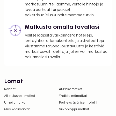
matkasuunnittelijaamme, vertaile hintoja ja
löydä parhaat tarjoukset,
pakettisuojelusuunnitelmamme turvin.
Matkusta omalla tavallasi
Valitse laajasta valikoimasta hotelleja,
lentoyhtiöitä, lomakohteita ja aktiviteetteja.
Alustamme tarjoaa joustavuutta ja kestäviä
matkustusvaihtoehtoja, joten voit matkustaa
haluamallasi tavalla.
Lomat
Rannat
Aurinkomatkat
All Inclusive -matkat
Yhdistelmämatkat
Urheilumatkat
Perheystävälliset hotellit
Musikaalimatkat
Viikonloppumatkat