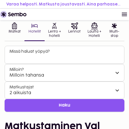
Varaa helposti. Matkusta joustavasti. Aina parhaaseen hintaan.
Matkat
Hotellit
Lento +
Lennot
Lautta +
Multi-
hotelli
Hotelli
stop
Missä haluat yöpyä?
Milloin?
Milloin tahansa
Matkustajat
2 aikuista
Haku
Matkustaminen Val