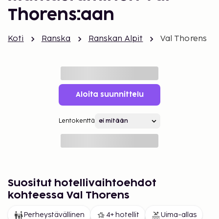
Thorens:aan
Koti
Ranska
Ranskan Alpit
Val Thorens
Aloita suunnittelu
Lentokenttä
Suositut hotellivaihtoehdot
kohteessa Val Thorens
Perheystävällinen
4+ hotellit
Uima-allas