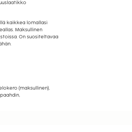
suuslaatikko
llä kaikkea lomallasi
allas. Maksullinen
stoissa. On suositeltavaa
ähän.
änpaahdin,
srauta ja kylpy/suihku.
en), Wi-Fi, paikoitus