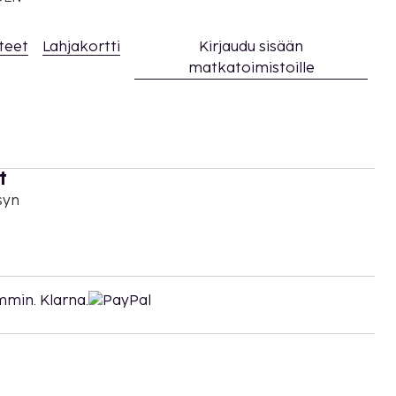
teet
Lahjakortti
Kirjaudu sisään
matkatoimistoille
t
syn