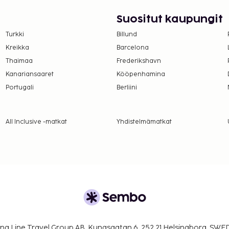
Suositut kaupungit
Turkki
Billund
Kreikka
Barcelona
Thaimaa
Frederikshavn
Kanariansaaret
Kööpenhamina
Portugali
Berliini
All Inclusive -matkat
Yhdistelmämatkat
na Line Travel Group AB, Kungsgatan 6, 252 21 Helsingborg, SW