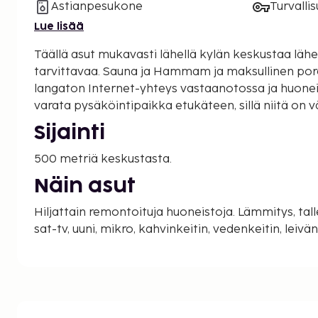
Astianpesukone
Turvalli
Lue lisää
Täällä asut mukavasti lähellä kylän keskustaa lähe
tarvittavaa. Sauna ja Hammam ja maksullinen pore
langaton Internet-yhteys vastaanotossa ja huonei
varata pysäköintipaikka etukäteen, sillä niitä on v
Sijainti
500 metriä keskustasta.
Näin asut
Hiljattain remontoituja huoneistoja. Lämmitys, tallelokero (maksullinen),
sat-tv, uuni, mikro, kahvinkeitin, vedenkeitin, leiv
astianpesukone, hiustenkuivaaja, silityslauta, sility
Parveke tai terassi.
Palvelut rakennuksessa
Vastaanotto, sauna (maksullinen), jacuzzi (maksullin