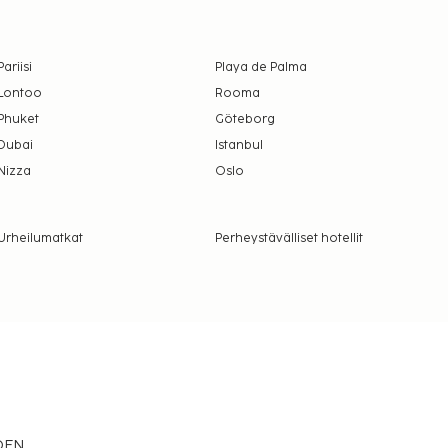
Pariisi
Playa de Palma
Lontoo
Rooma
Phuket
Göteborg
Dubai
Istanbul
Nizza
Oslo
Urheilumatkat
Perheystävälliset hotellit
EDEN