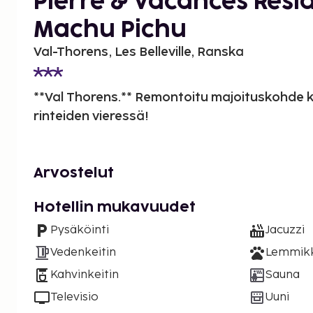
Pierre & Vacances Resi
Machu Pichu
Val-Thorens, Les Belleville, Ranska
**Val Thorens.** Remontoitu majoituskohde ke
rinteiden vieressä!
Arvostelut
Hotellin mukavuudet
Pysäköinti
Jacuzzi
Vedenkeitin
Lemmikki
Kahvinkeitin
Sauna
Televisio
Uuni