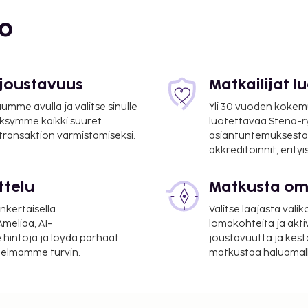
bo
 ja pienet lastenrattaat
n meille. Lemmikkieläin
 joustavuus
Matkailijat 
mme avulla ja valitse sinulle
Yli 30 vuoden kokem
ksymme kaikki suuret
luotettavaa Stena-
 transaktion varmistamiseksi.
asiantuntemuksesta
akkreditoinnit, erity
siivous, majoittuja tekee.
o/ympäristömaksu
ttelu
Matkusta oma
nkertaisella
Valitse laajasta valik
meliaa, AI-
lomakohteita ja akti
 hintoja ja löydä parhaat
joustavuutta ja kest
itelmamme turvin.
matkustaa haluamalla
oneenluovutusaika: 10:00.