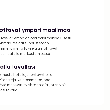
luottavat ympäri maailmaa
uksella Sembo on osa maailmanlaajuisesti
ryhmää. Meidät tunnustetaan
mme ja meitä tukee alan johtavat
isesti autolla matkustamisessa.
lla tavallasi
oimasta hotelleja, lentoyhtiöitä,
viteetteja. Alustamme tarjoaa
äviä matkustusvaihtoehtoja, joten voit
si tavalla.