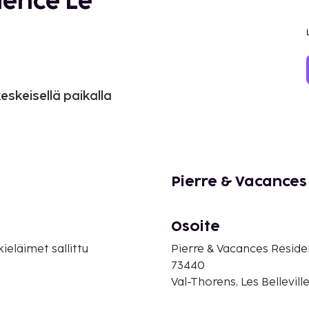
dence Le
skeisellä paikalla
Pierre & Vacances
Osoite
eläimet sallittu
Pierre & Vacances Resid
73440
Val-Thorens, Les Bellevill