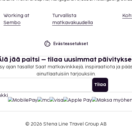
Working at
Turvallista
Koh
Sembo
matkavakuudella
Evästeasetukset
Älä jää paitsi – tilaa uusimmat päivitykse
sy ajan tasalla! Saat matkavinkkejä, inspiraatiota ja pää
ainutlaatuisiin tarjouksiin.
Tilaa
©
2026
Stena Line Travel Group AB