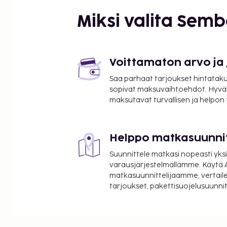
(maksullinen), rajoitettu määrä.
Miksi valita Sem
Lisävalinta
Vauvansetti (sänky, lakana, hoitopöytä, syöttötuoli
alle 2-vuotiaalle) varataan etukäteen ja maksetaa
Voittamaton arvo ja
(maksullinen).
Saa parhaat tarjoukset hintatakuu
sopivat maksuvaihtoehdot. Hyvä
Muuta
maksutavat turvallisen ja helpon
Sähkö/kaasu/vesi/loppusiivous sisältyvät. Keittiön 
Vuodevaatteet ja pyyhkeet sisältyvät. Turistiver
maksetaan paikan päällä. Vakuusmaksu € 100.
Helppo matkasuunni
Hissi.
Suunnittele matkasi nopeasti yksi
varausjärjestelmällämme. Käytä A
Saapuminen
matkasuunnittelijaamme, vertaile
tarjoukset, pakettisuojelusuunn
Lauantai ja viikko. Check in -aika: 17:00, hu