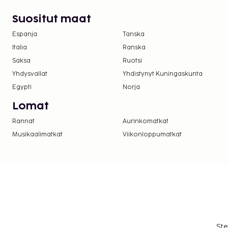
Suositut maat
Espanja
Tanska
Italia
Ranska
Saksa
Ruotsi
Yhdysvallat
Yhdistynyt Kuningaskunta
Egypti
Norja
Lomat
Rannat
Aurinkomatkat
Musikaalimatkat
Viikonloppumatkat
Ste