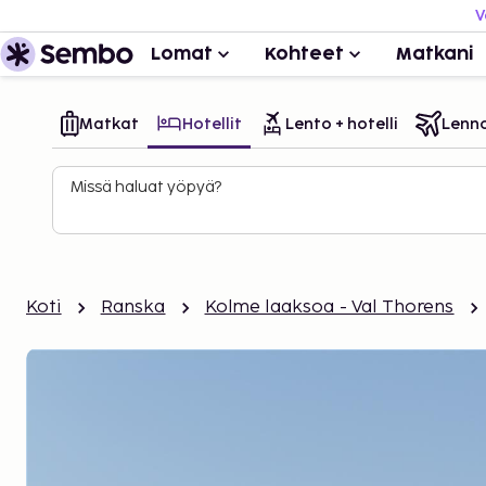
V
Lomat
Kohteet
Matkani
Matkat
Hotellit
Lento + hotelli
Lenn
Missä haluat yöpyä?
Koti
Ranska
Kolme laaksoa - Val Thorens