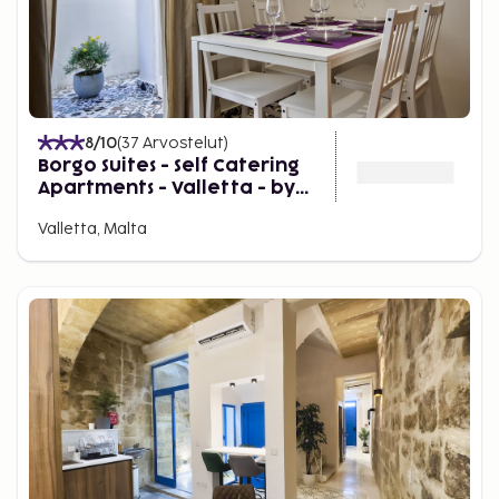
8
/10
(
37
Arvostelut
)
Borgo Suites - Self Catering
Apartments - Valletta - by
Tritoni Hotels
Valletta, Malta