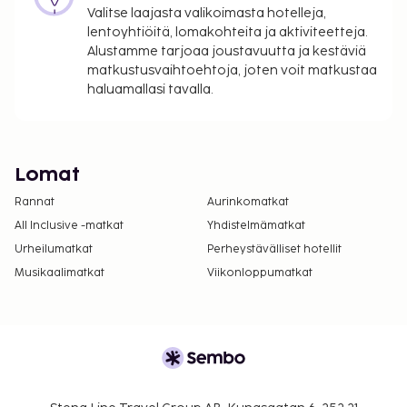
Valitse laajasta valikoimasta hotelleja,
lentoyhtiöitä, lomakohteita ja aktiviteetteja.
Alustamme tarjoaa joustavuutta ja kestäviä
matkustusvaihtoehtoja, joten voit matkustaa
haluamallasi tavalla.
Lomat
Rannat
Aurinkomatkat
All Inclusive -matkat
Yhdistelmämatkat
Urheilumatkat
Perheystävälliset hotellit
Musikaalimatkat
Viikonloppumatkat