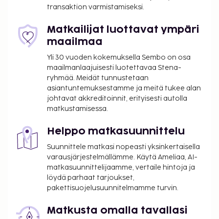
transaktion varmistamiseksi.
Matkailijat luottavat ympäri
maailmaa
Yli 30 vuoden kokemuksella Sembo on osa
maailmanlaajuisesti luotettavaa Stena-
ryhmää. Meidät tunnustetaan
asiantuntemuksestamme ja meitä tukee alan
johtavat akkreditoinnit, erityisesti autolla
matkustamisessa.
Helppo matkasuunnittelu
Suunnittele matkasi nopeasti yksinkertaisella
varausjärjestelmällämme. Käytä Ameliaa, AI-
matkasuunnittelijaamme, vertaile hintoja ja
löydä parhaat tarjoukset,
pakettisuojelusuunnitelmamme turvin.
Matkusta omalla tavallasi