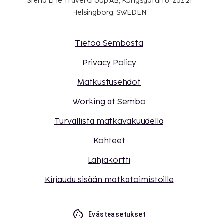
Stena Line Travel Group AB, Kungsgatan 6, 252 21
Helsingborg, SWEDEN
Tietoa Sembosta
Privacy Policy
Matkustusehdot
Working at Sembo
Turvallista matkavakuudella
Kohteet
Lahjakortti
Kirjaudu sisään matkatoimistoille
Evästeasetukset