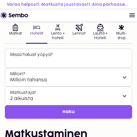
Varaa helposti. Matkusta joustavasti. Aina parhaaseen hintaan.
Matkat
Hotellit
Lento +
Lennot
Lautta +
Multi-
hotelli
Hotelli
stop
Missä haluat yöpyä?
Milloin?
Milloin tahansa
Matkustajat
2 aikuista
Haku
Matkustaminen