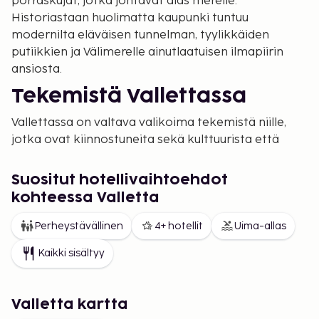
porraskujat, jotka johtavat alas merelle.
Historiastaan huolimatta kaupunki tuntuu
modernilta eläväisen tunnelman, tyylikkäiden
putiikkien ja Välimerelle ainutlaatuisen ilmapiirin
ansiosta.
Tekemistä Vallettassa
Vallettassa on valtava valikoima tekemistä niille,
jotka ovat kiinnostuneita sekä kulttuurista että
kaupungin sykkeestä. Vierailu upeassa Pyhän
Johanneksen katedraalissa on välttämätön
Suositut hotellivaihtoehdot
Caravaggion mestariteosten näkemiseksi, ja Upper
kohteessa Valletta
Barrakka Gardens tarjoaa kenties saaren parhaat
näkymät Grand Harbour -satamaan. Kaupunkiin
Perheystävällinen
4+ hotellit
Uima-allas
tutustuu parhaiten jalan, ja voit pitää tauon jollakin
Kaikki sisältyy
monista aukioista kahvin tai paikallisen viinilasin
äärellä. Iltaisin Strait Street -katu muuttuu
kohtaamispaikaksi jazzklubeineen ja pienine
Valletta kartta
baareineen.