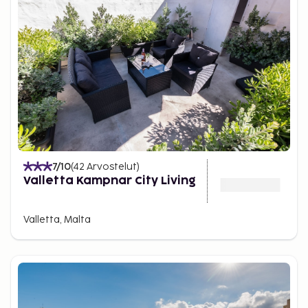
7
/10
(
42
Arvostelut
)
Valletta Kampnar City Living
Valletta, Malta