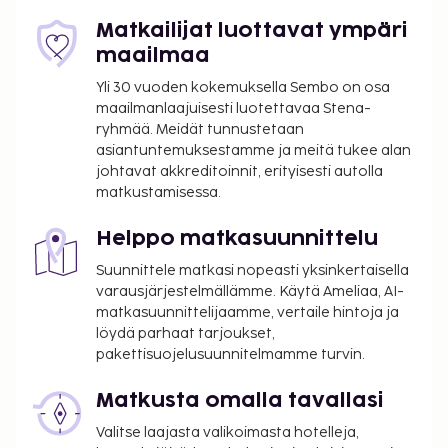
Matkailijat luottavat ympäri
maailmaa
Yli 30 vuoden kokemuksella Sembo on osa
maailmanlaajuisesti luotettavaa Stena-
ryhmää. Meidät tunnustetaan
asiantuntemuksestamme ja meitä tukee alan
johtavat akkreditoinnit, erityisesti autolla
matkustamisessa.
Helppo matkasuunnittelu
Suunnittele matkasi nopeasti yksinkertaisella
varausjärjestelmällämme. Käytä Ameliaa, AI-
matkasuunnittelijaamme, vertaile hintoja ja
löydä parhaat tarjoukset,
pakettisuojelusuunnitelmamme turvin.
Matkusta omalla tavallasi
Valitse laajasta valikoimasta hotelleja,