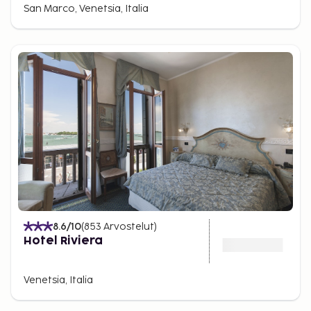
San Marco, Venetsia, Italia
käytetään virallista luokitusta, ei Sembon luokitusta.
Vero maksetaan suoraan hotelliin käteisenä
useimmiten uloskirjautumisen yhteydessä.
8.6
/10
(
853
Arvostelut
)
Hotel Riviera
Venetsia, Italia