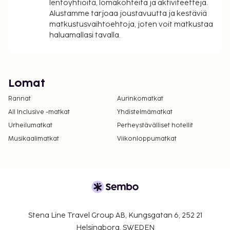
lentoyhtiöitä, lomakohteita ja aktiviteetteja.
Alustamme tarjoaa joustavuutta ja kestäviä
matkustusvaihtoehtoja, joten voit matkustaa
haluamallasi tavalla.
Lomat
Rannat
Aurinkomatkat
All Inclusive -matkat
Yhdistelmämatkat
Urheilumatkat
Perheystävälliset hotellit
Musikaalimatkat
Viikonloppumatkat
Stena Line Travel Group AB, Kungsgatan 6, 252 21
Helsingborg, SWEDEN