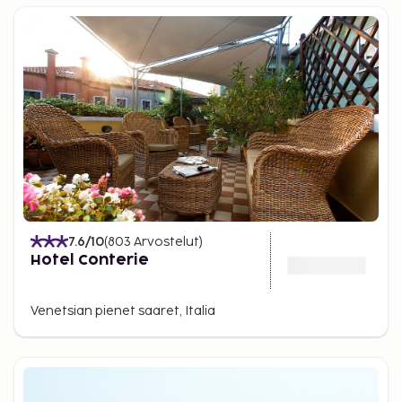
7.6
/10
(
803
Arvostelut
)
Hotel Conterie
Venetsian pienet saaret, Italia