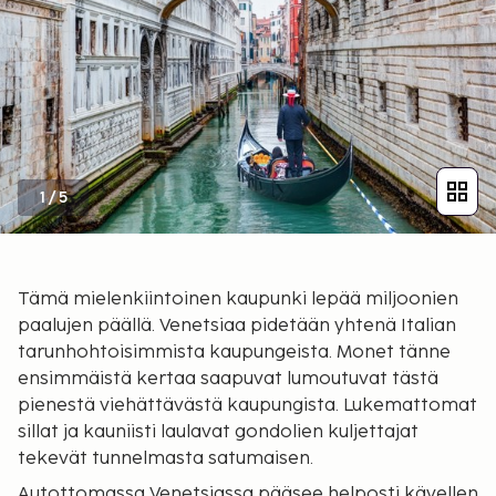
1
/
5
Tämä mielenkiintoinen kaupunki lepää miljoonien
paalujen päällä. Venetsiaa pidetään yhtenä Italian
tarunhohtoisimmista kaupungeista. Monet tänne
ensimmäistä kertaa saapuvat lumoutuvat tästä
pienestä viehättävästä kaupungista. Lukemattomat
sillat ja kauniisti laulavat gondolien kuljettajat
tekevät tunnelmasta satumaisen.
Autottomassa Venetsiassa pääsee helposti kävellen