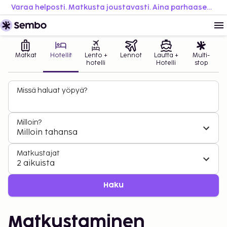
Varaa helposti. Matkusta joustavasti. Aina parhaaseen hintaan.
Matkat
Hotellit
Lento +
Lennot
Lautta +
Multi-
hotelli
Hotelli
stop
Missä haluat yöpyä?
Milloin?
Milloin tahansa
Matkustajat
2 aikuista
Haku
Matkustaminen