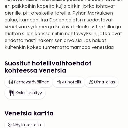
eri paikkoihin kapeita kujia pitkin, jotka johtavat
pienille, pittoreskeille toreille. Pyhän Markuksen
aukio, kampaniili ja Dogen palatsi muodostavat
Venetsian sydämen ja kuuluvat Huokausten sillan ja
Rialton sillan kanssa niihin nähtävyyksiin, jotka ovat
ehdottomasti näkemisen arvoisia. Jos haluat
kuitenkin kokea tuntemattomampaa Venetsiaa,
kannattaa hakeutua johonkin kaupungin
kortteleista, esim. Castelloon. Täällä pyykit
Suositut hotellivaihtoehdot
ripustetaan naruille talojen väliin ja herkullista
kohteessa Venetsia
spagettia saa edulliseen hintaan.
Perheystävällinen
4+ hotellit
Uima-allas
Lumoava kaupunki
Päiväsaikaan kaupunki on
täynnä elämää, mutta illalla se muuttuu rauhalliseksi
Kaikki sisältyy
ja romanttiseksi. Viihtyisiä osteripaikkoja ja
ravintoloita on tarjolla runsaasti. Hinnat kallistuvat
Pyhän Markuksen aukiota kohti. Kapeilta kujilta voi
Venetsia kartta
kuitenkin löytää monia hintansa arvoisia
ravintoloita. Jos haluat illallisen jälkeen lähteä
Näytä kartalla