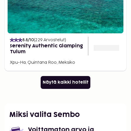
8.8
/10
(
229
Arvostelut
)
Serenity Authentic Glamping
Tulum
Xpu-Ha, Quintana Roo, Meksiko
Näytä kaikki hotellit
Miksi valita Sembo
Voittamaton arvo ja