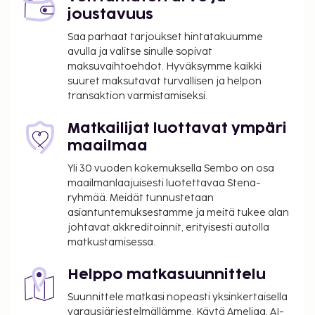
joustavuus
Saa parhaat tarjoukset hintatakuumme
avulla ja valitse sinulle sopivat
maksuvaihtoehdot. Hyväksymme kaikki
suuret maksutavat turvallisen ja helpon
transaktion varmistamiseksi.
Matkailijat luottavat ympäri
maailmaa
Yli 30 vuoden kokemuksella Sembo on osa
maailmanlaajuisesti luotettavaa Stena-
ryhmää. Meidät tunnustetaan
asiantuntemuksestamme ja meitä tukee alan
johtavat akkreditoinnit, erityisesti autolla
matkustamisessa.
Helppo matkasuunnittelu
Suunnittele matkasi nopeasti yksinkertaisella
varausjärjestelmällämme. Käytä Ameliaa, AI-