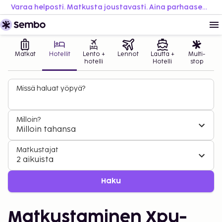
Varaa helposti. Matkusta joustavasti. Aina parhaaseen hintaan.
Matkat
Hotellit
Lento +
Lennot
Lautta +
Multi-
hotelli
Hotelli
stop
Missä haluat yöpyä?
Milloin?
Milloin tahansa
Matkustajat
2 aikuista
Haku
Matkustaminen Xpu-