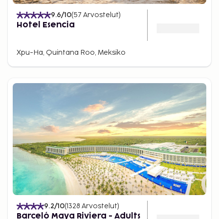
9.6
/10
(
57
Arvostelut
)
Hotel Esencia
Xpu-Ha, Quintana Roo, Meksiko
9.2
/10
(
1328
Arvostelut
)
Barceló Maya Riviera - Adults