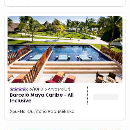
8.6
/10
(
1015
Arvostelut
)
Barceló Maya Caribe - All
Inclusive
Xpu-Ha, Quintana Roo, Meksiko