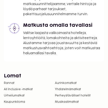
matkasuunnittelijaamme, vertaile hintoja ja
löydä parhaat tarjoukset,
pakettisuojelusuunnitelmamme turvin.
Matkusta omalla tavallasi
Valitse laajasta valikoimasta hotelleja,
lentoyhtiöitä, lomakohteita ja aktiviteetteja.
Alustamme tarjoaa joustavuutta ja kestäviä
matkustusvaihtoehtoja, joten voit matkustaa
haluamallasi tavalla.
Lomat
Rannat
Aurinkomatkat
All Inclusive -matkat
Yhdistelmämatkat
Urheilumatkat
Perheystävälliset hotellit
Kaupunkiloma
Musikaalimatkat