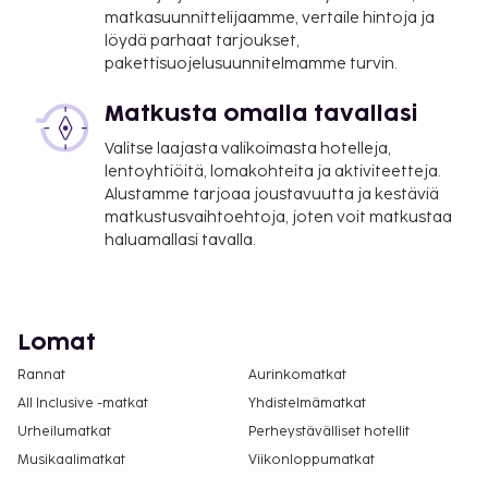
matkasuunnittelijaamme, vertaile hintoja ja
löydä parhaat tarjoukset,
pakettisuojelusuunnitelmamme turvin.
Matkusta omalla tavallasi
Valitse laajasta valikoimasta hotelleja,
lentoyhtiöitä, lomakohteita ja aktiviteetteja.
Alustamme tarjoaa joustavuutta ja kestäviä
matkustusvaihtoehtoja, joten voit matkustaa
haluamallasi tavalla.
Lomat
Rannat
Aurinkomatkat
All Inclusive -matkat
Yhdistelmämatkat
Urheilumatkat
Perheystävälliset hotellit
Musikaalimatkat
Viikonloppumatkat