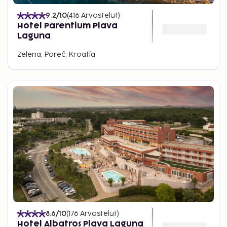
9.2
/10
(
416
Arvostelut
)
Hotel Parentium Plava
Laguna
Zelena, Poreč, Kroatia
8.6
/10
(
176
Arvostelut
)
Hotel Albatros Plava Laguna