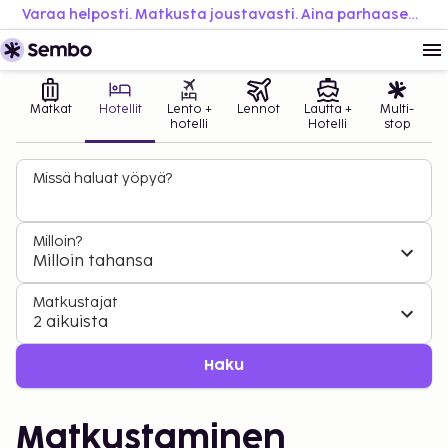
Varaa helposti. Matkusta joustavasti. Aina parhaaseen hintaan.
Matkat
Hotellit
Lento +
Lennot
Lautta +
Multi-
hotelli
Hotelli
stop
Missä haluat yöpyä?
Milloin?
Milloin tahansa
Matkustajat
2 aikuista
Haku
Matkustaminen