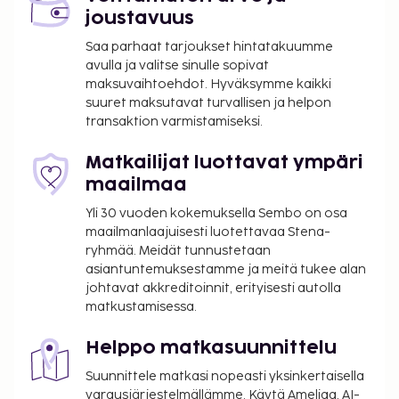
joustavuus
Saa parhaat tarjoukset hintatakuumme
avulla ja valitse sinulle sopivat
maksuvaihtoehdot. Hyväksymme kaikki
suuret maksutavat turvallisen ja helpon
transaktion varmistamiseksi.
Matkailijat luottavat ympäri
maailmaa
Yli 30 vuoden kokemuksella Sembo on osa
maailmanlaajuisesti luotettavaa Stena-
ryhmää. Meidät tunnustetaan
asiantuntemuksestamme ja meitä tukee alan
johtavat akkreditoinnit, erityisesti autolla
matkustamisessa.
Helppo matkasuunnittelu
Suunnittele matkasi nopeasti yksinkertaisella
varausjärjestelmällämme. Käytä Ameliaa, AI-