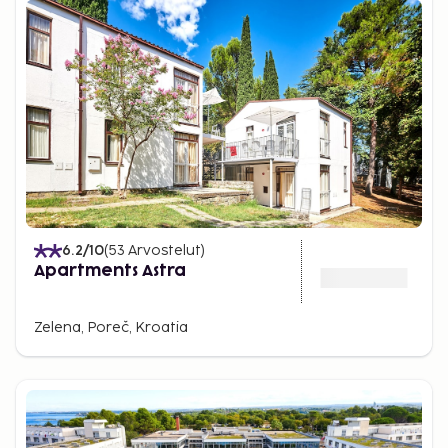
6.2
/10
(
53
Arvostelut
)
Apartments Astra
Zelena, Poreč, Kroatia