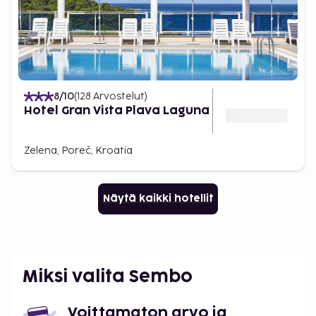
8
/10
(
128
Arvostelut
)
Hotel Gran Vista Plava Laguna
Zelena, Poreč, Kroatia
Näytä kaikki hotellit
Miksi valita Sembo
Voittamaton arvo ja