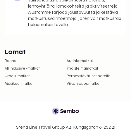
Valitse laajasta valikoimasta hotelleja,
lentoyhtiöitä, lomakohteita ja aktiviteetteja.
Alustamme tarjoaa joustavuutta ja kestäviä
matkustusvaihtoehtoja, joten voit matkustaa
haluamallasi tavalla.
Lomat
Rannat
Aurinkomatkat
All Inclusive -matkat
Yhdistelmämatkat
Urheilumatkat
Perheystävälliset hotellit
Musikaalimatkat
Viikonloppumatkat
Stena Line Travel Group AB, Kungsgatan 6, 252 21