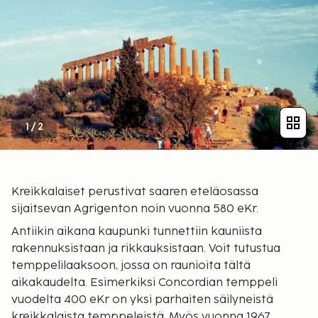
1
/
2
Kreikkalaiset perustivat saaren eteläosassa
sijaitsevan Agrigenton noin vuonna 580 eKr.
Antiikin aikana kaupunki tunnettiin kauniista
rakennuksistaan ja rikkauksistaan. Voit tutustua
temppelilaaksoon, jossa on raunioita tältä
aikakaudelta. Esimerkiksi Concordian temppeli
vuodelta 400 eKr on yksi parhaiten säilyneistä
kreikkalaista temppeleistä. Myös vuonna 1967