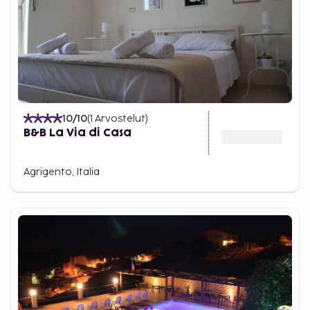
10
/10
(
1
Arvostelut
)
B&B La Via di Casa
Agrigento, Italia