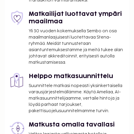
transaktion varmistamiseksi.
Matkailijat luottavat ympäri
maailmaa
Yli 30 vuoden kokemuksella Sembo on osa
maailmanlaajuisesti luotettavaa Stena-
ryhmää. Meidät tunnustetaan
asiantuntemuksestamme ja meitä tukee alan
johtavat akkreditoinnit, erityisesti autolla
matkustamisessa.
Helppo matkasuunnittelu
Suunnittele matkasi nopeasti yksinkertaisella
varausjärjestelmällämme. Käytä Ameliaa, AI-
matkasuunnittelijaamme, vertaile hintoja ja
löydä parhaat tarjoukset,
pakettisuojelusuunnitelmamme turvin.
Matkusta omalla tavallasi