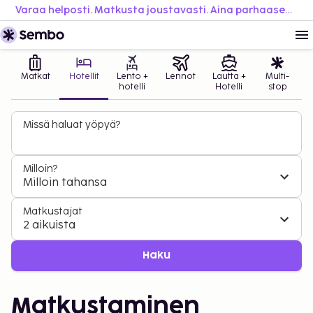
Varaa helposti. Matkusta joustavasti. Aina parhaaseen hintaan.
Matkat
Hotellit
Lento +
Lennot
Lautta +
Multi-
hotelli
Hotelli
stop
Missä haluat yöpyä?
Milloin?
Milloin tahansa
Matkustajat
2 aikuista
Haku
Matkustaminen