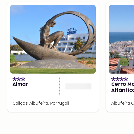
Almar
Cerro M
Atlântic
Caliços, Albufeira, Portugali
Albufeira C