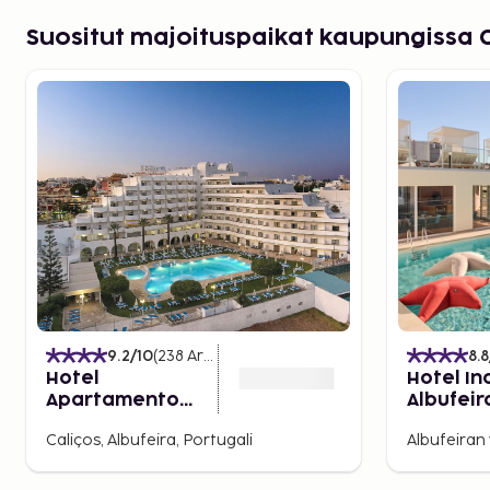
Suositut majoituspaikat kaupungissa C
9.2
/10
(
238
Arvostelut
)
8.8
Hotel
Hotel In
Apartamento
Albufeir
Brisa Sol
Caliços, Albufeira, Portugali
Albufeiran