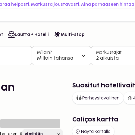
araa helposti. Matkusta joustavasti. Aina parhaaseen hintaa
ot
Lautta + Hotelli
Multi-stop
Milloin?
Matkustajat
Milloin tahansa
2 aikuista
Suositut hotelliva
aan
Perheystävällinen
4
Caliços kartta
Näytä kartalla
Lentokenttä