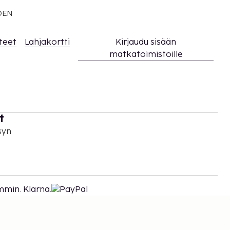
EDEN
teet
Lahjakortti
Kirjaudu sisään
matkatoimistoille
t
syn