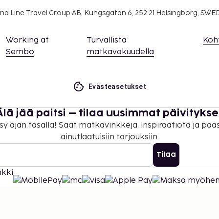
na Line Travel Group AB, Kungsgatan 6, 252 21 Helsingborg, SW
Working at
Turvallista
Koh
Sembo
matkavakuudella
Evästeasetukset
Älä jää paitsi – tilaa uusimmat päivitykse
sy ajan tasalla! Saat matkavinkkejä, inspiraatiota ja pää
ainutlaatuisiin tarjouksiin.
Tilaa