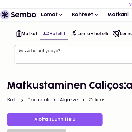
V
Lomat
Kohteet
Matkani
Matkat
Hotellit
Lento + hotelli
Lenn
Missä haluat yöpyä?
Matkustaminen Caliços:
Koti
Portugali
Algarve
Caliços
Aloita suunnittelu