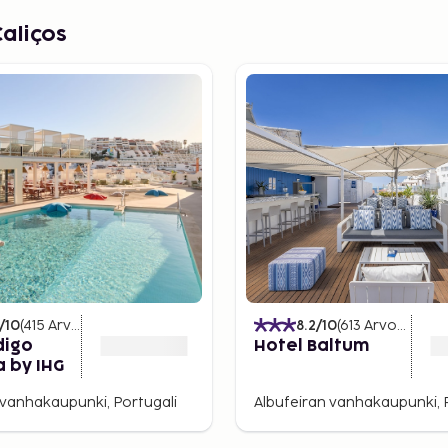
aliços
/10
(
415
Arvostelut
)
8.2
/10
(
613
Arvostelut
)
digo
Hotel Baltum
a by IHG
 vanhakaupunki, Portugali
Albufeiran vanhakaupunki, 