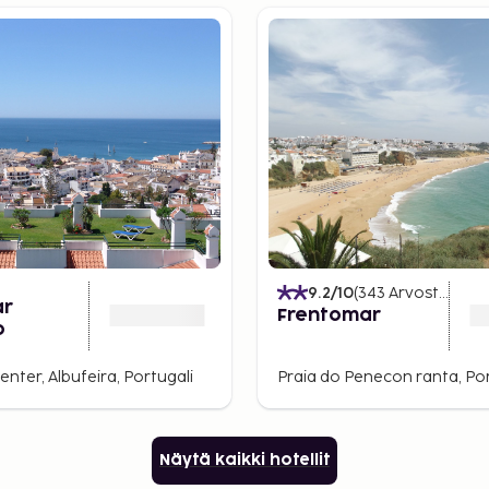
9.2
/10
(
343
Arvostelut
)
ar
Frentomar
o
enter, Albufeira, Portugali
Praia do Penecon ranta, Por
Näytä kaikki hotellit