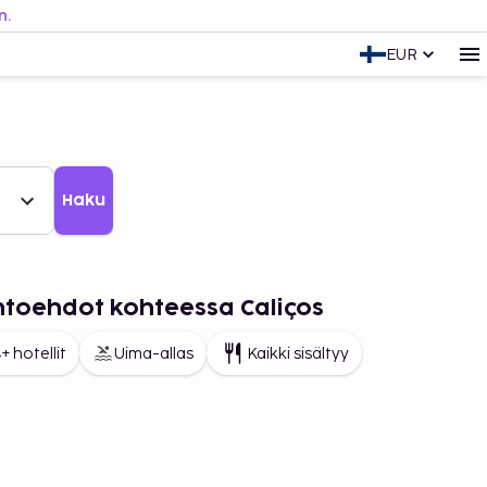
n.
EUR
Haku
ihtoehdot kohteessa Caliços
+ hotellit
Uima-allas
Kaikki sisältyy