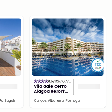
8.6
/10
(
610
Arvostelut
)
Vila Gale Cerro
Alagoa Resort
Hotel
Portugali
Caliços, Albufeira, Portugali