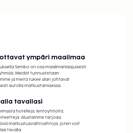
luottavat ympäri maailmaa
uksella Sembo on osa maailmanlaajuisesti
ryhmää. Meidät tunnustetaan
mme ja meitä tukee alan johtavat
isesti autolla matkustamisessa.
lla tavallasi
oimasta hotelleja, lentoyhtiöitä,
viteetteja. Alustamme tarjoaa
äviä matkustusvaihtoehtoja, joten voit
si tavalla.