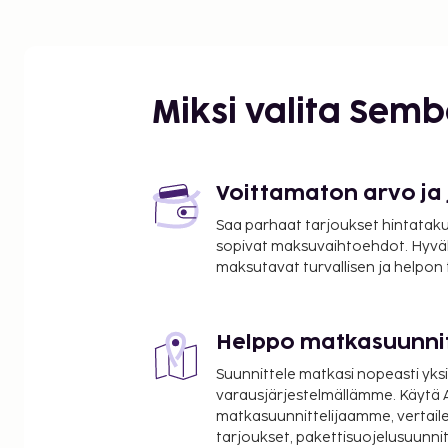
Miksi valita Sem
Voittamaton arvo ja
Saa parhaat tarjoukset hintatakuu
sopivat maksuvaihtoehdot. Hyvä
maksutavat turvallisen ja helpon
Helppo matkasuunni
Suunnittele matkasi nopeasti yksi
varausjärjestelmällämme. Käytä A
matkasuunnittelijaamme, vertaile
tarjoukset, pakettisuojelusuunn