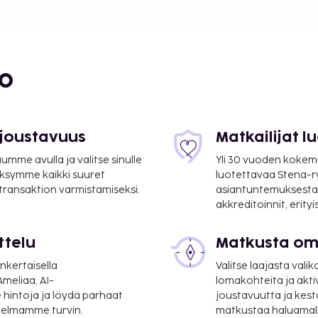
bo
 joustavuus
Matkailijat 
mme avulla ja valitse sinulle
Yli 30 vuoden kokem
ksymme kaikki suuret
luotettavaa Stena-
 transaktion varmistamiseksi.
asiantuntemuksesta
akkreditoinnit, erity
ttelu
Matkusta oma
nkertaisella
Valitse laajasta valik
meliaa, AI-
lomakohteita ja akti
 hintoja ja löydä parhaat
joustavuutta ja kest
itelmamme turvin.
matkustaa haluamalla