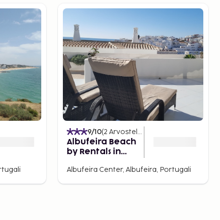
9
/10
(
2
Arvostelut
)
Albufeira Beach
by Rentals in
Algarve (61)
tugali
Albufeira Center, Albufeira, Portugali