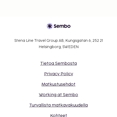
Kontaktiton sisäänkirjautuminen ja kontaktiton
uloskirjautuminen ovat saatavilla.
Stena Line Travel Group AB, Kungsgatan 6, 252 21
Helsingborg, SWEDEN
Tietoa Sembosta
Privacy Policy
Matkustusehdot
Working at Sembo
Turvallista matkavakuudella
Kohteet