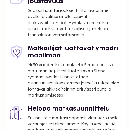
joustavuus
Majoituspaikan ensisijainen lentokenttä on Faro
(FAO-Faron kansainvälinen lentokenttä).
Saa parhaat tarjoukset hintatakuumme
avulla ja valitse sinulle sopivat
Käytössäsi on tietokonepiste, ympäri vuorokauden
maksuvaihtoehdot. Hyväksymme kaikki
auki oleva vastaanotto ja matkatavarasäilytys.
suuret maksutavat turvallisen ja helpon
Tämä huoneistohotelli tarjoaa asiakkailleen
transaktion varmistamiseksi.
seuraavat kokoustilat: konferenssitila ja
kokoushuoneita. Palveluihin kuuluu ilmainen
Matkailijat luottavat ympäri
pysäköinti. Täyden palvelun kylpylässä voit
maailmaa
rentoutua esimerkiksi hieronnassa. Paikan päällä on
Yli 30 vuoden kokemuksella Sembo on osa
lisäksi sisäuima-allas, poreallas sekä
maailmanlaajuisesti luotettavaa Stena-
ulkotenniskenttä. Tämän huoneistohotellin
ryhmää. Meidät tunnustetaan
palveluihin kuuluu muun muassa ilmainen langaton
asiantuntemuksestamme ja meitä tukee alan
internetyhteys, concierge-palvelut ja pelihalli/-
johtavat akkreditoinnit, erityisesti autolla
matkustamisessa.
huone. Hotel Apartamento Brisa Sol tarjoaa
asiakkailleen ravintolan ja välipalabaarin/delin.
Helppo matkasuunnittelu
Palveluihin kuuluu myös baari/aulabaari ja
allasbaari, joissa voit rentoutua raikkaan juoman
Suunnittele matkasi nopeasti yksinkertaisella
parissa. Maksullinen buffetaamiainen tarjotaan
varausjärjestelmällämme. Käytä Ameliaa, AI-