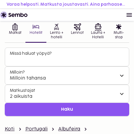
Varaa helposti. Matkusta joustavasti. Aina parhaaseen hintaan.
Matkat
Hotellit
Lento +
Lennot
Lautta +
Multi-
hotelli
Hotelli
stop
Missä haluat yöpyä?
Milloin?
Milloin tahansa
Matkustajat
2 aikuista
Haku
Koti
Portugali
Albufeira