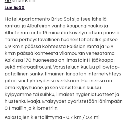
Kokoustila
Lue lisää
Hotel Apartamento Brisa Sol sijaitsee lähellä
rantaa, ja Albufeiran vanha kaupunginaukio ja
Albufeiran ranta 15 minuutin kävelymatkan päässä.
Tämä perheystävällinen huoneistohotelli sijaitsee
6,9 km:n päässä kohteesta Falésian ranta ja 16,9
km:n päässä kohteesta Vilamouran venesatama.
Kaikissa 170 huoneessa on ilmastointi, jääkaappi
sekä mikroaaltouuni. Varusteluun kuuluu pillowtop-
patjallinen sänky. Ilmainen langaton internetyhteys
pitää sinut yhteydessä verkkoon. Huoneissa on
oma kylpyhuone, ja sen varusteluun kuuluu
kylpyamme tai suihku, ilmaiset hygieniatuotteet ja
hiustenkuivaaja. Etäisyydet pyöristetään lähimpään
0,1 mailiin ja kilometriin.
Kalastajien kiertoliittymä - 0,7 km / 0,4 mi
Inatelin ranta - 0,8 km / 0,5 mi