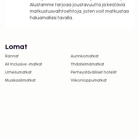
Alustamme tarjoaa joustavuutta ja kestäviä
matkustusvaihtoehtoja, joten voit matkustaa
haluamallasi tavalla.
Lomat
Rannat
Aurinkomatkat
All Inclusive -matkat
Yhdistelmämatkat
Urheilumatkat
Perheystävälliset hotellit
Musikaalimatkat
Viikonloppumatkat