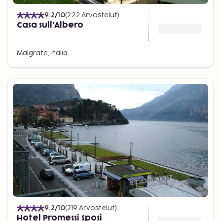
9.2
/10
(
222
Arvostelut
)
Casa sull'Albero
Malgrate, Italia
9.2
/10
(
219
Arvostelut
)
Hotel Promessi Sposi