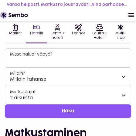
Varaa helposti. Matkusta joustavasti. Aina parhaaseen hintaan.
Matkat
Hotellit
Lento +
Lennot
Lautta +
Multi-
hotelli
Hotelli
stop
Missä haluat yöpyä?
Milloin?
Milloin tahansa
Matkustajat
2 aikuista
Haku
Matkustaminen