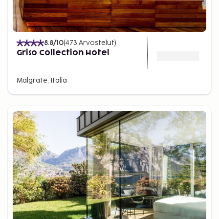
8.8
/10
(
473
Arvostelut
)
Griso Collection Hotel
Malgrate, Italia