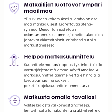
Matkailijat luottavat ympäri
maailmaa
Yli 30 vuoden kokemuksella Sembo on osa
maailmanlaajuisesti luotettavaa Stena-
ryhmää. Meidät tunnustetaan
asiantuntemuksestamme ja meitä tukee alan
johtavat akkreditoinnit, erityisesti autolla
matkustamisessa.
Helppo matkasuunnittelu
Suunnittele matkasi nopeasti yksinkertaisella
varausjärjestelmällämme. Käytä Ameliaa, AI-
matkasuunnittelijaamme, vertaile hintoja ja
löydä parhaat tarjoukset,
pakettisuojelusuunnitelmamme turvin.
Matkusta omalla tavallasi
Valitse laajasta valikoimasta hotelleja,
lentoyhtiöitä, lomakohteita ja aktiviteetteja.