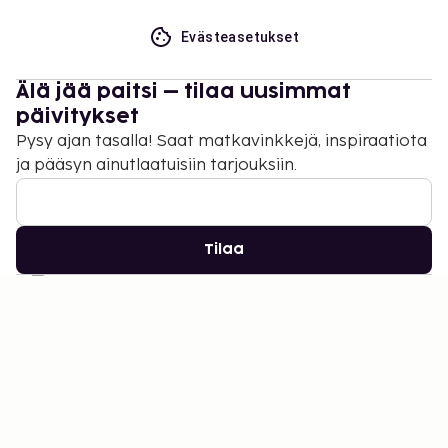
Evästeasetukset
Älä jää paitsi – tilaa uusimmat
päivitykset
Pysy ajan tasalla! Saat matkavinkkejä, inspiraatiota
ja pääsyn ainutlaatuisiin tarjouksiin.
Tilaa
©
2026
Stena Line Travel Group AB