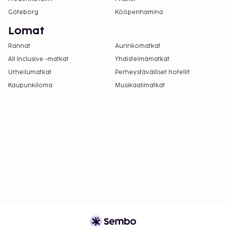
majoituspaikkaan yhteyttä ennen saapumista
Göteborg
Kööpenhamina
soittamalla varausvahvistuksessa olevaan
numeroon.
Lomat
Asiakkaat voivat järjestää lemmikkien
Rannat
Aurinkomatkat
majoituksen ottamalla yhteyttä suoraan
All Inclusive -matkat
Yhdistelmämatkat
majoituspaikkaan käyttämällä
Urheilumatkat
Perheystävälliset hotellit
varausvahvistuksessa olevia yhteystietoja.
Kaupunkiloma
Musikaalimatkat