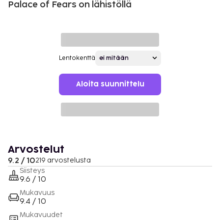
Palace of Fears on lähistöllä
Lentokenttä
Aloita suunnittelu
Arvostelut
9.2 / 10
219 arvostelusta
Siisteys
9.6 / 10
Mukavuus
9.4 / 10
Mukavuudet