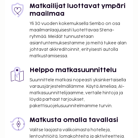
kuuluu myös ilmainen langaton internetyhteys ja
Matkailijat luottavat ympäri
concierge-palvelut. Da Giovannino palvelee hotellin
maailmaa
asiakkaita, ja halutessasi voit myös hyödyntää
Yli 30 vuoden kokemuksella Sembo on osa
kahvilan tarjonnan. Maksullinen mannermainen
maailmanlaajuisesti luotettavaa Stena-
aamiainen on tarjolla päivittäin kello 7.30–10.00.
ryhmää. Meidät tunnustetaan
Majoituspaikka on suljettu 10.3.2022–31.12.2022
asiantuntemuksestamme ja meitä tukee alan
(päivät saattavat muuttua). Majoituspaikka on
johtavat akkreditoinnit, erityisesti autolla
matkustamisessa.
suljettu lokakuussa, joulukuussa, marraskuussa,
tammikuussa, helmikuussa ja maaliskuussa.
Helppo matkasuunnittelu
Majoituspaikka veloittaa seuraavat maksut:
Suunnittele matkasi nopeasti yksinkertaisella
Kaupungin perimä vero: 1.00 EUR per henkilö
varausjärjestelmällämme. Käytä Ameliaa, AI-
per yö korkeintaan 5 yöstä. Tätä veroa ei peritä
matkasuunnittelijaamme, vertaile hintoja ja
alle 15 vuotta vanhoilta lapsilta.
löydä parhaat tarjoukset,
pakettisuojelusuunnitelmamme turvin.
Tässä on mainittu kaikki majoituspaikan meille
ilmoittamat maksut.
Matkusta omalla tavallasi
Hotelli veloittaa seuraavat maksut ja takuumaksut
Valitse laajasta valikoimasta hotelleja,
palvelun toimittamisen, sisään- tai
lentoyhtiöitä, lomakohteita ja aktiviteetteja.