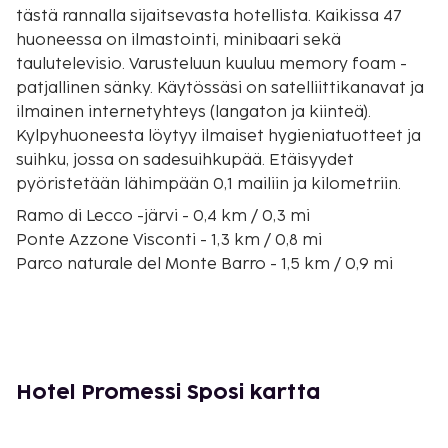
tästä rannalla sijaitsevasta hotellista. Kaikissa 47
huoneessa on ilmastointi, minibaari sekä
taulutelevisio. Varusteluun kuuluu memory foam -
patjallinen sänky. Käytössäsi on satelliittikanavat ja
ilmainen internetyhteys (langaton ja kiinteä).
Kylpyhuoneesta löytyy ilmaiset hygieniatuotteet ja
suihku, jossa on sadesuihkupää. Etäisyydet
pyöristetään lähimpään 0,1 mailiin ja kilometriin.
Ramo di Lecco -järvi - 0,4 km / 0,3 mi
Ponte Azzone Visconti - 1,3 km / 0,8 mi
Parco naturale del Monte Barro - 1,5 km / 0,9 mi
Palace of Fears - 1,8 km / 1,1 mi
Palace Bovara - 1,9 km / 1,2 mi
Villa Manzoni (rakennus) - 2,2 km / 1,4 mi
Stadio Rigamonti-Ceppi (stadion) - 2,5 km / 1,6 mi
Lago di Annone - 4,2 km / 2,6 mi
Hotel Promessi Sposi kartta
Orsa Maggiore - 4,7 km / 2,9 mi
San Pietro al Monten luostari - 5,5 km / 3,4 mi