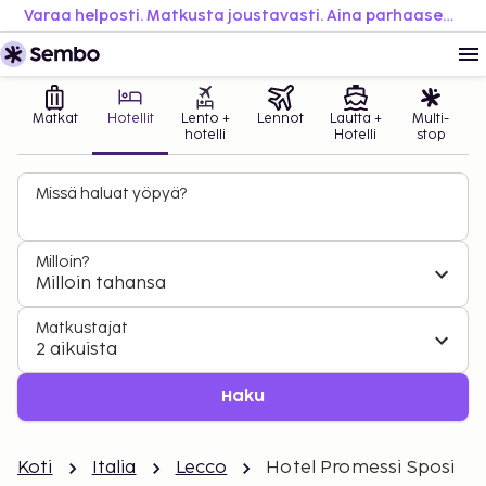
Varaa helposti. Matkusta joustavasti. Aina parhaaseen hintaan.
Matkat
Hotellit
Lento +
Lennot
Lautta +
Multi-
hotelli
Hotelli
stop
Missä haluat yöpyä?
Milloin?
Milloin tahansa
Matkustajat
2 aikuista
Haku
Koti
Italia
Lecco
Hotel Promessi Sposi