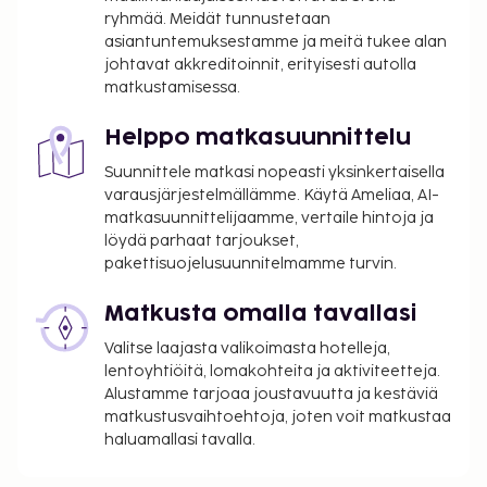
ryhmää. Meidät tunnustetaan
asiantuntemuksestamme ja meitä tukee alan
johtavat akkreditoinnit, erityisesti autolla
matkustamisessa.
Helppo matkasuunnittelu
Suunnittele matkasi nopeasti yksinkertaisella
varausjärjestelmällämme. Käytä Ameliaa, AI-
matkasuunnittelijaamme, vertaile hintoja ja
löydä parhaat tarjoukset,
pakettisuojelusuunnitelmamme turvin.
Matkusta omalla tavallasi
Valitse laajasta valikoimasta hotelleja,
lentoyhtiöitä, lomakohteita ja aktiviteetteja.
Alustamme tarjoaa joustavuutta ja kestäviä
matkustusvaihtoehtoja, joten voit matkustaa
haluamallasi tavalla.