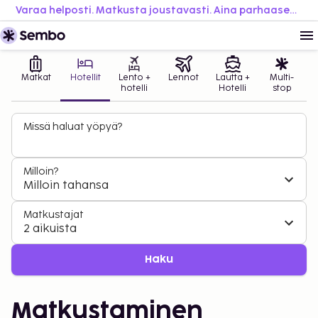
Varaa helposti. Matkusta joustavasti. Aina parhaaseen hintaan.
Matkat
Hotellit
Lento +
Lennot
Lautta +
Multi-
hotelli
Hotelli
stop
Missä haluat yöpyä?
Milloin?
Milloin tahansa
Matkustajat
2 aikuista
Haku
Matkustaminen