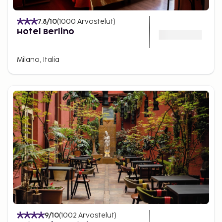
7.8
/10
(
1000
Arvostelut
)
Hotel Berlino
Milano, Italia
9
/10
(
1002
Arvostelut
)