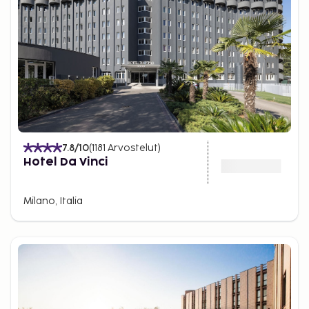
7.8
/10
(
1181
Arvostelut
)
Hotel Da Vinci
Milano, Italia