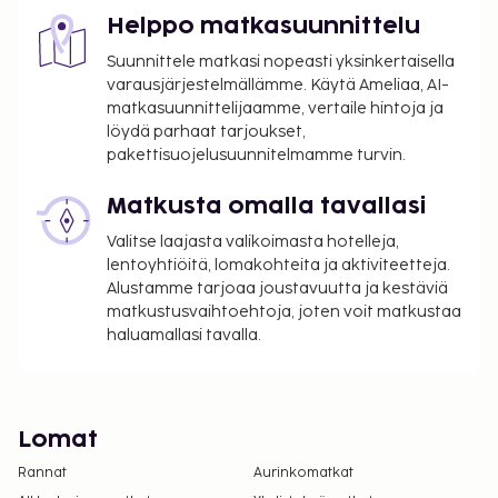
Helppo matkasuunnittelu
Suunnittele matkasi nopeasti yksinkertaisella
varausjärjestelmällämme. Käytä Ameliaa, AI-
matkasuunnittelijaamme, vertaile hintoja ja
löydä parhaat tarjoukset,
pakettisuojelusuunnitelmamme turvin.
Matkusta omalla tavallasi
Valitse laajasta valikoimasta hotelleja,
lentoyhtiöitä, lomakohteita ja aktiviteetteja.
Alustamme tarjoaa joustavuutta ja kestäviä
matkustusvaihtoehtoja, joten voit matkustaa
haluamallasi tavalla.
Lomat
Rannat
Aurinkomatkat