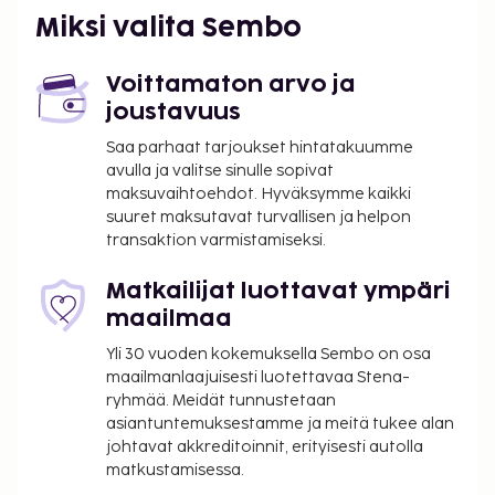
Miksi valita Sembo
Voittamaton arvo ja
joustavuus
Saa parhaat tarjoukset hintatakuumme
avulla ja valitse sinulle sopivat
maksuvaihtoehdot. Hyväksymme kaikki
suuret maksutavat turvallisen ja helpon
transaktion varmistamiseksi.
Matkailijat luottavat ympäri
maailmaa
Yli 30 vuoden kokemuksella Sembo on osa
maailmanlaajuisesti luotettavaa Stena-
ryhmää. Meidät tunnustetaan
asiantuntemuksestamme ja meitä tukee alan
johtavat akkreditoinnit, erityisesti autolla
matkustamisessa.