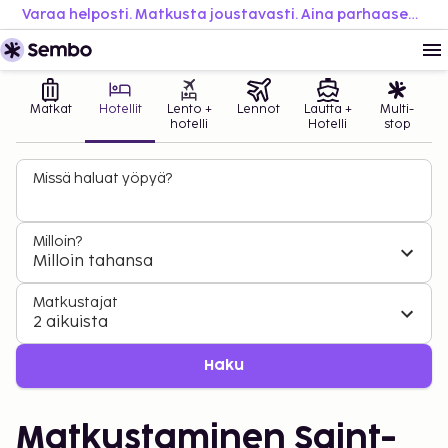
Varaa helposti. Matkusta joustavasti. Aina parhaaseen hintaan.
Matkat
Hotellit
Lento +
Lennot
Lautta +
Multi-
hotelli
Hotelli
stop
Missä haluat yöpyä?
Milloin?
Milloin tahansa
Matkustajat
2 aikuista
Haku
Matkustaminen Saint-