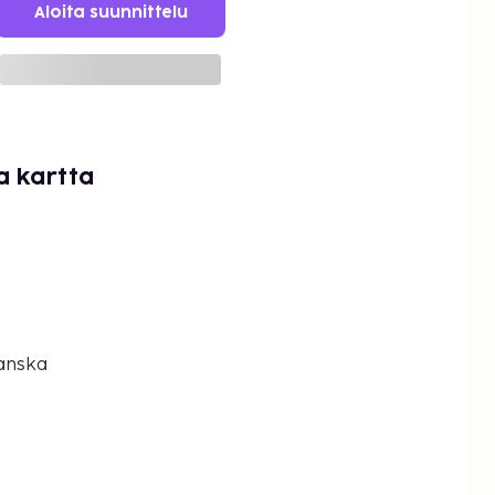
Aloita suunnittelu
a kartta
Ranska