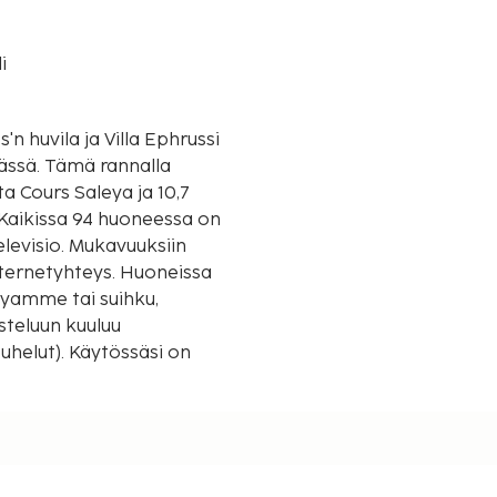
i
s'n huvila ja Villa Ephrussi
annalla
ta Cours Saleya ja 10,7
Kaikissa 94 huoneessa on
elevisio. Mukavuuksiin
nternetyhteys. Huoneissa
pyamme tai suihku,
steluun kuuluu
ytössäsi on
mpäri vuorokauden auki
kailleen 3
kset (saatavilla ympäri
posti, sillä ilmainen
toutua kylpylässä, jonka