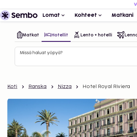
V
Lomat
Kohteet
Matkani
Matkat
Hotellit
Lento + hotelli
Lenn
Missä haluat yöpyä?
Koti
Ranska
Nizza
Hotel Royal Riviera