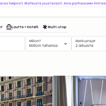
araa helposti. Matkusta joustavasti. Aina parhaaseen hintaa
ot
Lautta + Hotelli
Multi-stop
Milloin?
Matkustajat
Milloin tahansa
2 aikuista