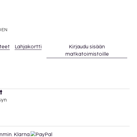
EDEN
teet
Lahjakortti
Kirjaudu sisään
matkatoimistoille
t
syn