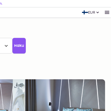
n.
EUR
Haku