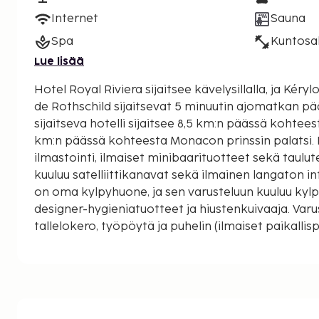
Internet
Sauna
Spa
Kuntosal
Lue lisää
Hotel Royal Riviera sijaitsee kävelysillalla, ja Kérylo
de Rothschild sijaitsevat 5 minuutin ajomatkan päässä. Tämä r
sijaitseva hotelli sijaitsee 8,5 km:n päässä kohtees
km:n päässä kohteesta Monacon prinssin palatsi. 
ilmastointi, ilmaiset minibaarituotteet sekä taulut
kuuluu satelliittikanavat sekä ilmainen langaton i
on oma kylpyhuone, ja sen varusteluun kuuluu kyl
designer-hygieniatuotteet ja hiustenkuivaaja. Varu
tallelokero, työpöytä ja puhelin (ilmaiset paikallispuhelut). Kä
tietokonepiste, kuivapesula-/pesulapalvelut ja y
oleva vastaanotto. Tämä hotelli tarjoaa liikeasiak
kokoushuonetta. Käytössäsi on lentokenttäkuljetu
vuorokauden). Jos saavut autolla, voit pysäköidä hel
valet-pysäköinti kuuluu myös palveluihin. Voit ren