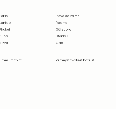
Pariisi
Playa de Palma
Lontoo
Rooma
Phuket
Göteborg
Dubai
Istanbul
Nizza
Oslo
Urheilumatkat
Perheystävälliset hotellit