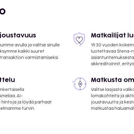
dot ja kasvohoidot.
bo
kä ympäri vuorokauden
llin palveluihin kuuluu
palvelut ja lastenvahti
le du Royal, joka on yksi
 joustavuus
Matkailijat 
mme avulla ja valitse sinulle
Yli 30 vuoden kokem
Käytössäsi on allasbaari
ksymme kaikki suuret
luotettavaa Stena-
 7.00–
 transaktion varmistamiseksi.
asiantuntemuksesta
ähtiluokituksen on
akkreditoinnit, erity
T.
suoritettavat maksut.
ttelu
Matkusta oma
nkertaisella
Valitse laajasta valik
er yö. Tätä veroa ei
meliaa, AI-
lomakohteita ja akti
 hintoja ja löydä parhaat
joustavuutta ja kest
itelmamme turvin.
matkustaa haluamalla
lmoittamat maksut.
 ja 31 EUR lapsille
uvo (yhteen suuntaan,