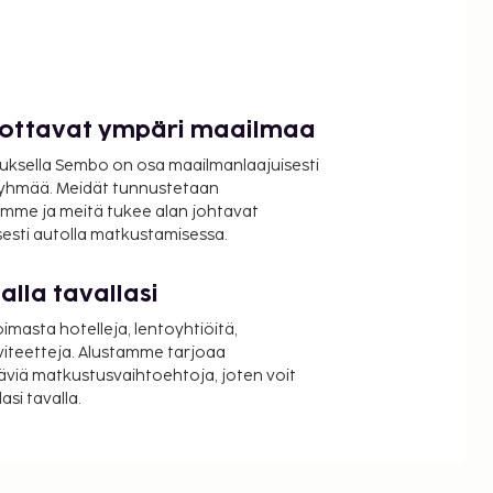
luottavat ympäri maailmaa
uksella Sembo on osa maailmanlaajuisesti
ryhmää. Meidät tunnustetaan
mme ja meitä tukee alan johtavat
isesti autolla matkustamisessa.
lla tavallasi
oimasta hotelleja, lentoyhtiöitä,
viteetteja. Alustamme tarjoaa
äviä matkustusvaihtoehtoja, joten voit
si tavalla.