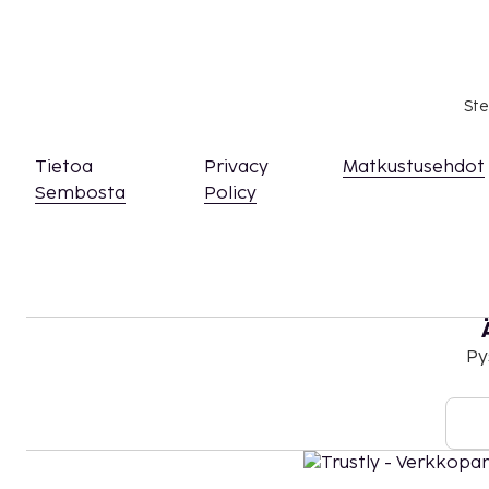
Lemmikkejä saa tuoda vain tiettyihin huoneisi
muita lemmikkejä koskevia rajoituksia. Asiak
tällaista huonetta ottamalla yhteyttä suoraa
käyttämällä varausvahvistuksessa olevia yhtey
Ste
Tämä majoituspaikka toivottaa tervetulleiksi 
seksuaaliseen suuntautumiseen tai sukupuoli-
Tietoa
Privacy
Matkustusehdot
(LGBTQ+ -ystävällinen).
Sembosta
Policy
Py