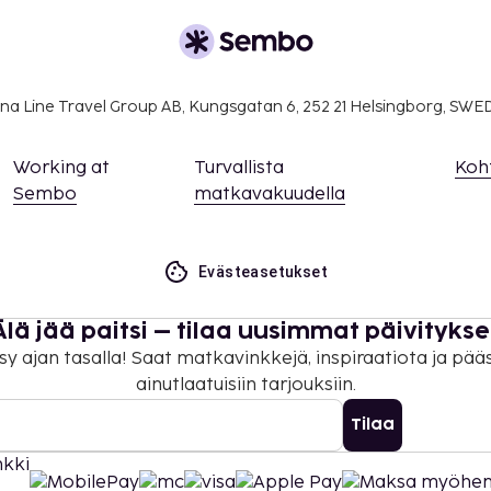
in, ja voimassa on myös
kaat voivat pyytää
n majoituspaikkaan
stietoja.
na Line Travel Group AB, Kungsgatan 6, 252 21 Helsingborg, SW
kaikki asiakkaat
identiteettiin katsomatta
Working at
Turvallista
Koh
Sembo
matkavakuudella
Evästeasetukset
Älä jää paitsi – tilaa uusimmat päivitykse
sy ajan tasalla! Saat matkavinkkejä, inspiraatiota ja pää
ainutlaatuisiin tarjouksiin.
Tilaa