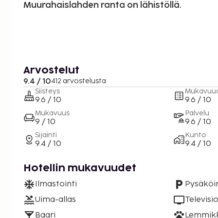
Muurahaislahden ranta on lähistöllä.
Arvostelut
9.4 / 10
412 arvostelusta
Siisteys
Mukavuu
9.6 / 10
9.6 / 10
Mukavuus
Palvelu
9 / 10
9.6 / 10
Sijainti
Kunto
9.4 / 10
9.4 / 10
Hotellin mukavuudet
Ilmastointi
Pysäköin
Uima-allas
Televisi
Baari
Lemmikki