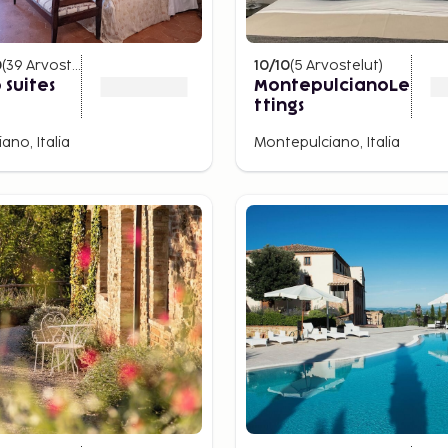
aateja. Täällä tuotetaan
no, Moscadello di
0
(
39
Arvostelut
)
10
/10
(
5
Arvostelut
)
unnettu monista
 Suites
MontepulcianoLe
ttings
ti kulttuuritarjontaa ja
ano, Italia
Montepulciano, Italia
isen arvoisia alueita,
Quirco d´Orcia.
erikseen
.
Paikan päällä
 päätetty, millä