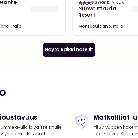
i Monte
9.2
/10
(
115
Arvostelut
)
Nuovo Etruria
Resort
ano, Italia
Montepulciano, Italia
Näytä kaikki hotellit
bo
 joustavuus
Matkailijat 
mme avulla ja valitse sinulle
Yli 30 vuoden kokem
ksymme kaikki suuret
luotettavaa Stena-