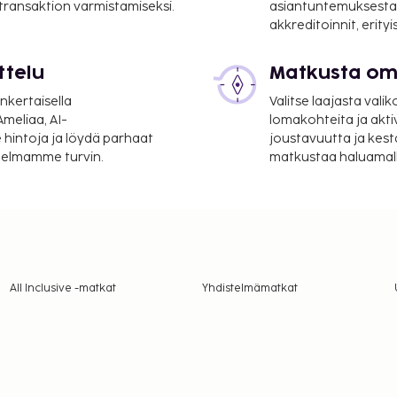
 transaktion varmistamiseksi.
asiantuntemuksesta
akkreditoinnit, erity
ttelu
Matkusta oma
nkertaisella
Valitse laajasta valik
meliaa, AI-
lomakohteita ja akti
 hintoja ja löydä parhaat
joustavuutta ja kest
itelmamme turvin.
matkustaa haluamalla
All Inclusive -matkat
Yhdistelmämatkat