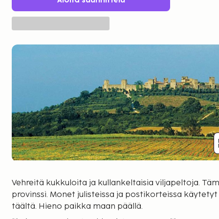
Aloita suunnittelu
Vehreitä kukkuloita ja kullankeltaisia viljapeltoja. T
provinssi. Monet julisteissa ja postikorteissa käytety
täältä. Hieno paikka maan päällä.