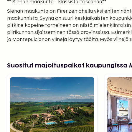
** Sienan maakunta - klassista Toscanaa**
Sienan maakunta on Firenzen ohella yksi eniten näh
maakunnista. Syynä on suuri keskiaikaisten kaupunk
pitkine kapeine torneineen on niistä mielenkiintoisin
piirikunnan sijaitseminen tässä provinssissa. Esimerki
ja Montepulcianon viinejä löytyy täältä, Myös viinejä 
kukon) alueelta.
Siena on tutustumisen arvoinen kaupunki
Tämä keskiaikainen kaupunki kapeine kujineen ja hi
Suositut majoituspaikat kaupungissa
uskomattoman kaunis ja viihtyisä. Il Palio -hevoskil
Eri kaupunginosat kilpailevat iloisesti keskenään. Kau
viihtyisiä baareja, ravintoloita ja ostosmahdollisuuksia
erikseen.
Useita pidettyjä kaupunkeja
Kaunis keskiaikainen Montalcinon kaupunki on erittäi
linna Il Castello di Montalcino on rakennettu vuonna 1
ehjänä. Lokakuun viimeisenä viikonloppuna järjeste