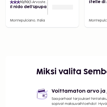
10
/10
(
3
Arvostelut
)
Stelle d
Il nido dell'Upupa
Montepulciano, Italia
Montepulci
Miksi valita Sem
Voittamaton arvo ja
Saa parhaat tarjoukset hintatakuu
sopivat maksuvaihtoehdot. Hyvä