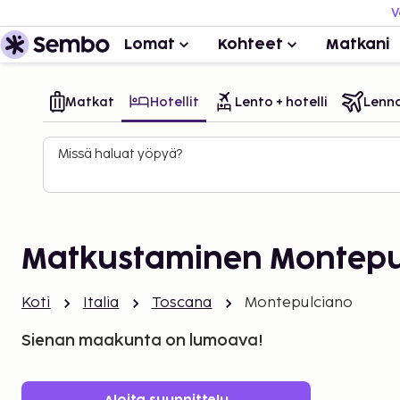
V
Lomat
Kohteet
Matkani
Matkat
Hotellit
Lento + hotelli
Lenn
Missä haluat yöpyä?
Matkustaminen Montepu
Koti
Italia
Toscana
Montepulciano
Sienan maakunta on lumoava!