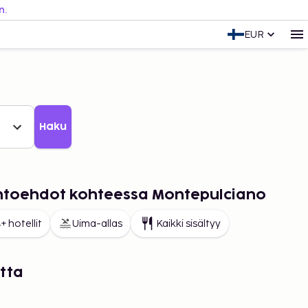
n.
EUR
Haku
aihtoehdot kohteessa Montepulciano
+ hotellit
Uima-allas
Kaikki sisältyy
tta