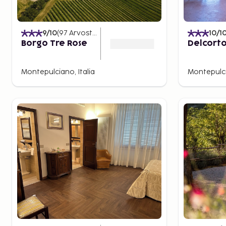
Sagra del Tordo -juhla. Siihen sisältyy esimerkiksi par
monia erinomaisia viinejä, kuten Brunello di Montalci
Montalcino ja Rosso di Montalcino.
9
/10
(
97
Arvostelut
)
10
/1
San Gimignano on historiallinen kaupunki, joka on t
Borgo Tre Rose
Delcorto
torneistaan. Kaupungilla on värikäs historia ja runsaas
kesäaikaan kaupungissa on paljon turisteja.
Montepulciano, Italia
Montepulci
Maakunnasta löytyy monia muita viihtyisiä ja tutustum
kuten Asciano, Poggibonsi, castiglione d´Orcia ja San 
Chianciano Termen kylpyläpaikkakunta esitellään 
maksettavaa turistiveroa suunnitellaan. Vielä ei ole
paikkakunnilla sitä peritään.