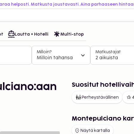
araa helposti. Matkusta joustavasti. Aina parhaaseen hintaa
ot
Lautta + Hotelli
Multi-stop
Milloin?
Matkustajat
Milloin tahansa
2 aikuista
Suositut hotelliv
lciano:aan
Perheystävällinen
4
Montepulciano kar
Näytä kartalla