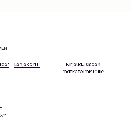
EDEN
teet
Lahjakortti
Kirjaudu sisään
matkatoimistoille
t
syn