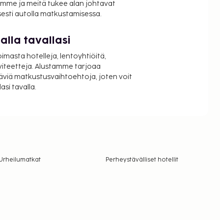
mme ja meitä tukee alan johtavat
isesti autolla matkustamisessa.
lla tavallasi
oimasta hotelleja, lentoyhtiöitä,
viteetteja. Alustamme tarjoaa
äviä matkustusvaihtoehtoja, joten voit
si tavalla.
Urheilumatkat
Perheystävälliset hotellit