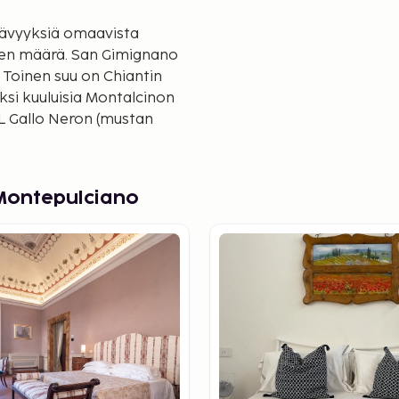
tävyyksiä omaavista
ien määrä. San Gimignano
. Toinen suu on Chiantin
ksi kuuluisia Montalcinon
IL Gallo Neron (mustan
enoine rakennuksineen on
 Montepulciano
pailu on vuoden kohokohta.
pungissa on lukuisia
. Sienan hotellit esitellään
n suosittu. Kaupungin
361. Se on säilynyt lähes
tään koko päivän kestävä