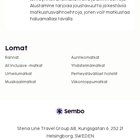
Alustamme tarjoaa joustavuutta ja kestäviä
matkustusvaihtoehtoja, joten voit matkustaa
haluamallasi tavalla.
Lomat
Rannat
Aurinkomatkat
All Inclusive -matkat
Yhdistelmämatkat
Urheilumatkat
Perheystävälliset hotellit
Musikaalimatkat
Viikonloppumatkat
Stena Line Travel Group AB, Kungsgatan 6, 252 21
Helsingborg, SWEDEN