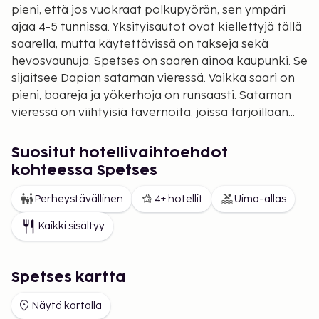
pieni, että jos vuokraat polkupyörän, sen ympäri
ajaa 4-5 tunnissa. Yksityisautot ovat kiellettyjä tällä
saarella, mutta käytettävissä on takseja sekä
hevosvaunuja. Spetses on saaren ainoa kaupunki. Se
sijaitsee Dapian sataman vieressä. Vaikka saari on
pieni, baareja ja yökerhoja on runsaasti. Sataman
vieressä on viihtyisiä tavernoita, joissa tarjoillaan
perinteistä kreikkalaista ruokaa. Tänne pääsee
helpoimmin lentämällä Ateenasta tai muutaman
Suositut hotellivaihtoehdot
kerran päivässä kulkevilla yhteysaluksilla.
kohteessa Spetses
Perheystävällinen
4+ hotellit
Uima-allas
Kaikki sisältyy
Spetses kartta
Näytä kartalla