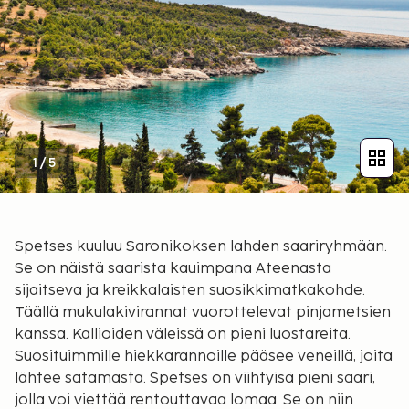
1
/
5
Spetses kuuluu Saronikoksen lahden saariryhmään.
Se on näistä saarista kauimpana Ateenasta
sijaitseva ja kreikkalaisten suosikkimatkakohde.
Täällä mukulakivirannat vuorottelevat pinjametsien
kanssa. Kallioiden väleissä on pieni luostareita.
Suosituimmille hiekkarannoille pääsee veneillä, joita
lähtee satamasta. Spetses on viihtyisä pieni saari,
jolla voi viettää rentouttavaa lomaa. Se on niin