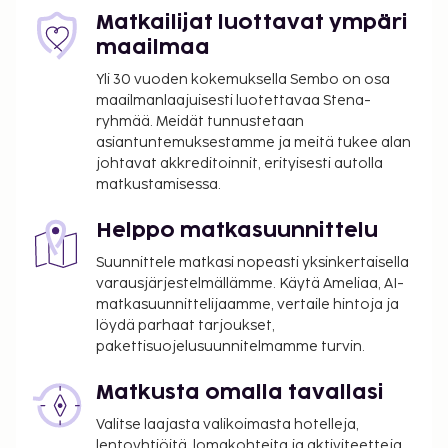
Matkailijat luottavat ympäri
maailmaa
Yli 30 vuoden kokemuksella Sembo on osa
maailmanlaajuisesti luotettavaa Stena-
ryhmää. Meidät tunnustetaan
asiantuntemuksestamme ja meitä tukee alan
johtavat akkreditoinnit, erityisesti autolla
matkustamisessa.
Helppo matkasuunnittelu
Suunnittele matkasi nopeasti yksinkertaisella
varausjärjestelmällämme. Käytä Ameliaa, AI-
matkasuunnittelijaamme, vertaile hintoja ja
löydä parhaat tarjoukset,
pakettisuojelusuunnitelmamme turvin.
Matkusta omalla tavallasi
Valitse laajasta valikoimasta hotelleja,
lentoyhtiöitä, lomakohteita ja aktiviteetteja.