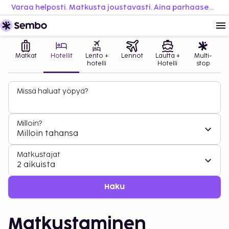
Varaa helposti. Matkusta joustavasti. Aina parhaaseen hintaan.
Matkat
Hotellit
Lento +
Lennot
Lautta +
Multi-
hotelli
Hotelli
stop
Missä haluat yöpyä?
Milloin?
Milloin tahansa
Matkustajat
2 aikuista
Haku
Matkustaminen