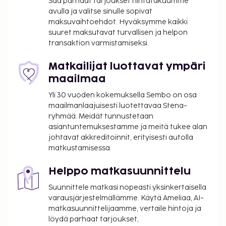
Saa parhaat tarjoukset hintatakuumme
saatetaan soveltaa. Lisätietoja saat ottamalla
avulla ja valitse sinulle sopivat
yhteyttä majoituspaikkaan
maksuvaihtoehdot. Hyväksymme kaikki
varausvahvistuksessa olevia tietoja käyttäen.
suuret maksutavat turvallisen ja helpon
transaktion varmistamiseksi.
Kaupungin perimä vero: 1.11.–31.3. välisenä aikana
0.50 EUR per majoitustila per yö
Matkailijat luottavat ympäri
Kaupungin perimä vero: 1.4.–31.10. välisenä
maailmaa
aikana 2.00 EUR per majoitustila per yö
Siivousmaksu: 125 EUR per majoitustila per
Yli 30 vuoden kokemuksella Sembo on osa
yöpyminen
maailmanlaajuisesti luotettavaa Stena-
ryhmää. Meidät tunnustetaan
Tässä on mainittu kaikki majoituspaikan meille
asiantuntemuksestamme ja meitä tukee alan
ilmoittamat maksut.
johtavat akkreditoinnit, erityisesti autolla
matkustamisessa.
Lemmikit: 50 EUR per lemmikki per yöpyminen
Avustajaeläimistä ei veloiteta lisämaksuja
Helppo matkasuunnittelu
Myöhäisestä sisäänkirjautumisesta veloitetaan
Suunnittele matkasi nopeasti yksinkertaisella
50 EUR:n suuruinen lisämaksu klo 23.30–7.00
varausjärjestelmällämme. Käytä Ameliaa, AI-
matkasuunnittelijaamme, vertaile hintoja ja
Yllä oleva luettelo ei ehkä kata kaikkea. Maksut ja
löydä parhaat tarjoukset,
takuumaksut eivät välttämättä sisällä veroja, ja ne