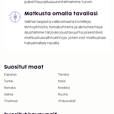
pakettisuojelusuunnitelmamme turvin.
saattavat muuttua.
Kansallisten määräysten vuoksi käteismaksut
Matkusta omalla tavallasi
eivät voi ylittää 500 EUR:n suuruista summaa
Valitse laajasta valikoimasta hotelleja,
tässä majoituspaikassa. Saat lisätietoja asiasta
lentoyhtiöitä, lomakohteita ja aktiviteetteja.
ottamalla yhteyttä majoituspaikkaan
Alustamme tarjoaa joustavuutta ja kestäviä
varausvahvistuksessa olevien tietojen avulla.
matkustusvaihtoehtoja, joten voit matkustaa
haluamallasi tavalla.
Suositut maat
Espanja
Tanska
Turkki
Italia
Ranska
Kreikka
Saksa
Ruotsi
Thaimaa
Yhdysvallat