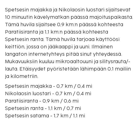
Spetsesin majakka ja Nikolaosin luostari sijaitsevat
10 minuutin kävelymatkan päässä majoituspaikasta.
Tämä huvila sijaitsee 0,9 km:n päässä kohteesta
Paratiisiranta ja 1,1 km:n päässä kohteesta
Spetsesin ranta. Tämä huvila tarjoaa käyttöösi
keittiön, jossa on jääkaappi ja uuni. Ilmainen
langaton internetyhteys pitää sinut yhteydessä.
Mukavuuksiin kuuluu mikroaaltouuni ja silitysrauta/-
lauta. Etäisyydet pyöristetään lähimpään 0,1 mailiin
ja kilometriin.
Spetsesin majakka - 0,7 km / 0,4 mi
Nikolaosin luostari - 0,7 km / 0,4 mi
Paratiisiranta - 0,9 km / 0,6 mi
Spetsesin ranta - 1,1 km / 0,7 mi
Spetsesin satama - 1,7 km / 1,1 mi
Bouboulinan museo - 1,7 km / 1,1 mi
Bouboulina Laskarinan museo - 4,6 km / 2,8 mi