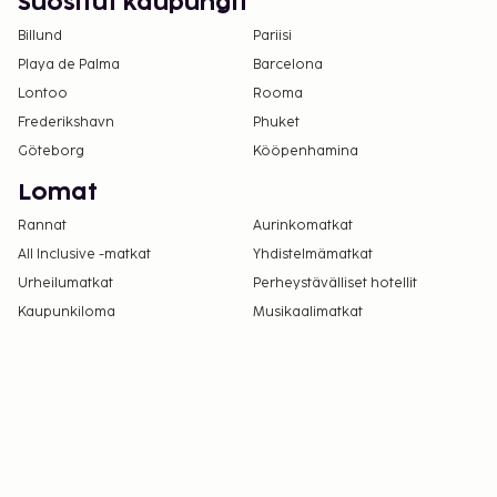
Suositut kaupungit
Billund
Pariisi
Playa de Palma
Barcelona
Lontoo
Rooma
Frederikshavn
Phuket
Göteborg
Kööpenhamina
Lomat
Rannat
Aurinkomatkat
All Inclusive -matkat
Yhdistelmämatkat
Urheilumatkat
Perheystävälliset hotellit
Kaupunkiloma
Musikaalimatkat