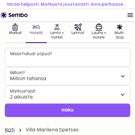
Varaa helposti. Matkusta joustavasti. Aina parhaaseen hintaan.
Matkat
Hotellit
Lento +
Lennot
Lautta +
Multi-
hotelli
Hotelli
stop
Missä haluat yöpyä?
Milloin?
Milloin tahansa
Matkustajat
2 aikuista
Haku
Koti
Villa Marilena Spetses