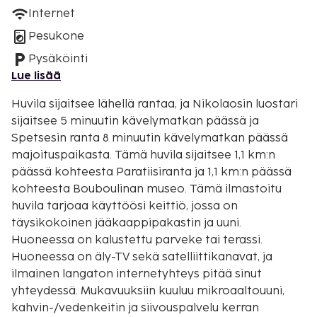
Internet
Pesukone
Pysäköinti
Lue lisää
Huvila sijaitsee lähellä rantaa, ja Nikolaosin luostari
sijaitsee 5 minuutin kävelymatkan päässä ja
Spetsesin ranta 8 minuutin kävelymatkan päässä
majoituspaikasta. Tämä huvila sijaitsee 1,1 km:n
päässä kohteesta Paratiisiranta ja 1,1 km:n päässä
kohteesta Bouboulinan museo. Tämä ilmastoitu
huvila tarjoaa käyttöösi keittiö, jossa on
täysikokoinen jääkaappipakastin ja uuni.
Huoneessa on kalustettu parveke tai terassi.
Huoneessa on äly-TV sekä satelliittikanavat, ja
ilmainen langaton internetyhteys pitää sinut
yhteydessä. Mukavuuksiin kuuluu mikroaaltouuni,
kahvin-/vedenkeitin ja siivouspalvelu kerran