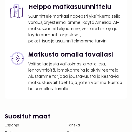
Helppo matkasuunnittelu
Tässä on mainittu kaikki majoituspaikan meille
Suunnittele matkasi nopeasti yksinkertaisella
ilmoittamat maksut.
varausjärjestelmällämme. Käytä Ameliaa, AI-
Kansallisten määräysten vuoksi käteismaksut
matkasuunnittelijaamme, vertaile hintoja ja
eivät voi ylittää 500 EUR:n suuruista summaa
löydä parhaat tarjoukset,
tässä majoituspaikassa. Saat lisätietoja asiasta
pakettisuojelusuunnitelmamme turvin.
ottamalla yhteyttä majoituspaikkaan
Matkusta omalla tavallasi
varausvahvistuksessa olevien tietojen avulla.
Valitse laajasta valikoimasta hotelleja,
lentoyhtiöitä, lomakohteita ja aktiviteetteja.
Alustamme tarjoaa joustavuutta ja kestäviä
matkustusvaihtoehtoja, joten voit matkustaa
haluamallasi tavalla.
Suositut maat
Espanja
Tanska