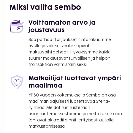
Elefthérios Venizélos) - 209,4 km / 130,1 mi
Miksi valita Sembo
Palveluihin kuuluu ilmainen pysäköinti. Seuraavat
palvelut ovat saatavilla: ulkouima-allas ja ilmainen
Voittamaton arvo ja
langaton internetyhteys.
joustavuus
Majoituspaikka veloittaa seuraavat paikan päällä
Saa parhaat tarjoukset hintatakuumme
suoritettavat maksut. Maksuihin saattaa sisältyä
avulla ja valitse sinulle sopivat
sovellettavat verot:
maksuvaihtoehdot. Hyväksymme kaikki
suuret maksutavat turvallisen ja helpon
Kaupunki perii kaupunkiveron, joka maksetaan
transaktion varmistamiseksi.
majoituspaikassa. Veron määrä riippuu
kaudesta, eikä sitä välttämättä peritä ympäri
Matkailijat luottavat ympäri
vuoden. Muita poikkeuksia tai alennuksia
maailmaa
saatetaan soveltaa. Lisätietoja saat ottamalla
Yli 30 vuoden kokemuksella Sembo on osa
yhteyttä majoituspaikkaan
maailmanlaajuisesti luotettavaa Stena-
varausvahvistuksessa olevia tietoja käyttäen.
ryhmää. Meidät tunnustetaan
Kaupungin perimä vero: 1.11.–31.3. välisenä aikana
asiantuntemuksestamme ja meitä tukee alan
0.50 EUR per majoitustila per yö
johtavat akkreditoinnit, erityisesti autolla
Kaupungin perimä vero: 1.4.–31.10. välisenä
matkustamisessa.
aikana 2.00 EUR per majoitustila per yö