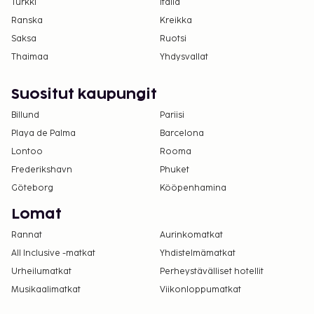
Turkki
Italia
Ranska
Kreikka
Saksa
Ruotsi
Thaimaa
Yhdysvallat
Suositut kaupungit
Billund
Pariisi
Playa de Palma
Barcelona
Lontoo
Rooma
Frederikshavn
Phuket
Göteborg
Kööpenhamina
Lomat
Rannat
Aurinkomatkat
All Inclusive -matkat
Yhdistelmämatkat
Urheilumatkat
Perheystävälliset hotellit
Musikaalimatkat
Viikonloppumatkat