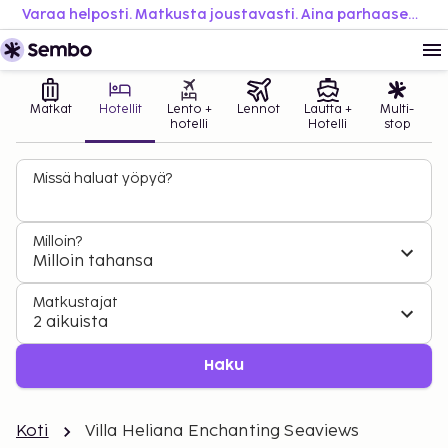
Varaa helposti. Matkusta joustavasti. Aina parhaaseen hintaan.
Matkat
Hotellit
Lento +
Lennot
Lautta +
Multi-
hotelli
Hotelli
stop
Missä haluat yöpyä?
Milloin?
Milloin tahansa
Matkustajat
2 aikuista
Haku
Koti
Villa Heliana Enchanting Seaviews