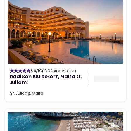
8.8
/10
(
1002
Arvostelut
)
Radisson Blu Resort, Malta St.
Julian's
St. Julian's, Malta