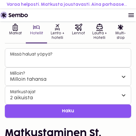
Varaa helposti. Matkusta joustavasti. Aina parhaaseen hintaan.
Matkat
Hotellit
Lento +
Lennot
Lautta +
Multi-
hotelli
Hotelli
stop
Missä haluat yöpyä?
Milloin?
Milloin tahansa
Matkustajat
2 aikuista
Haku
Matkustaminen St.