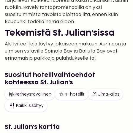
tarjoilevat kaikkea tuoreesta kalasta kansainvälisiin
ruokiin. Kävely rantapromenadilla on yksi
suosituimmista tavoista aloittaa ilta, ennen kuin
kaupunki todella herää eloon.
Tekemistä St. Julian'sissa
Aktiviteetteja löytyy jokaiseen makuun. Auringon ja
uimisen ystäville Spinola Bay ja Balluta Bay ovat
erinomaisia paikkoja pulahdukselle tai
kahvihetkelle veden äärellä. Jos haluat nähdä
enemmän saarta, pääkaupunki Valletta on vain
Suositut hotellivaihtoehdot
lyhyen bussi- tai lauttamatkan päässä. Monet
kohteessa St. Julian's
haluavat myös tutkia kaupungin vanhempien osien
mutkikkaita kujia, joissa tahti on huomattavasti
Perheystävällinen
4+ hotellit
Uima-allas
rauhallisempi kuin keskusta-alueilla.
Kaikki sisältyy
Majoitusta jokaiseen
makuun
St. Julian's kartta