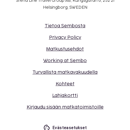
Stena Line Travel Group AB, Kungsgatan 6, 252 21
Helsingborg, SWEDEN
Tietoa Sembosta
Privacy Policy
Matkustusehdot
Working at Sembo
Turvallista matkavakuudella
Kohteet
Lahjakortti
Kirjaudu sisään matkatoimistoille
Evästeasetukset