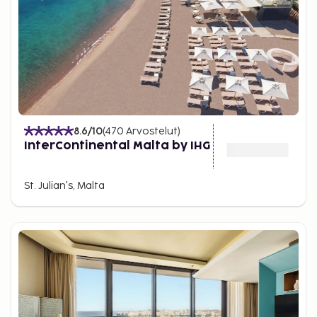
8.6
/10
(
470
Arvostelut
)
InterContinental Malta by IHG
St. Julian's, Malta