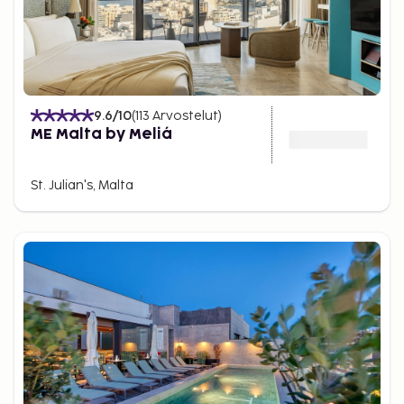
9.6
/10
(
113
Arvostelut
)
ME Malta by Meliá
St. Julian's, Malta