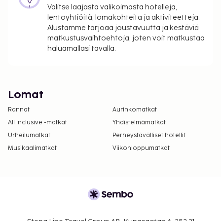
Valitse laajasta valikoimasta hotelleja,
lentoyhtiöitä, lomakohteita ja aktiviteetteja.
Alustamme tarjoaa joustavuutta ja kestäviä
matkustusvaihtoehtoja, joten voit matkustaa
haluamallasi tavalla.
Lomat
Rannat
Aurinkomatkat
All Inclusive -matkat
Yhdistelmämatkat
Urheilumatkat
Perheystävälliset hotellit
Musikaalimatkat
Viikonloppumatkat