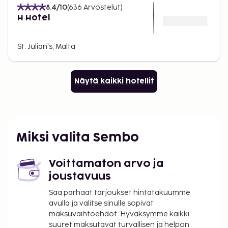
8.4
/10
(
636
Arvostelut
)
H Hotel
St. Julian's, Malta
Näytä kaikki hotellit
Miksi valita Sembo
Voittamaton arvo ja
joustavuus
Saa parhaat tarjoukset hintatakuumme
avulla ja valitse sinulle sopivat
maksuvaihtoehdot. Hyväksymme kaikki
suuret maksutavat turvallisen ja helpon