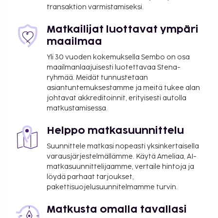
transaktion varmistamiseksi.
Matkailijat luottavat ympäri
maailmaa
Yli 30 vuoden kokemuksella Sembo on osa
maailmanlaajuisesti luotettavaa Stena-
ryhmää. Meidät tunnustetaan
asiantuntemuksestamme ja meitä tukee alan
johtavat akkreditoinnit, erityisesti autolla
matkustamisessa.
Helppo matkasuunnittelu
Suunnittele matkasi nopeasti yksinkertaisella
varausjärjestelmällämme. Käytä Ameliaa, AI-
matkasuunnittelijaamme, vertaile hintoja ja
löydä parhaat tarjoukset,
pakettisuojelusuunnitelmamme turvin.
Matkusta omalla tavallasi