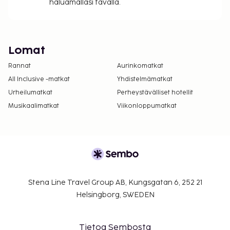
haluamallasi tavalla.
Lomat
Rannat
Aurinkomatkat
All Inclusive -matkat
Yhdistelmämatkat
Urheilumatkat
Perheystävälliset hotellit
Musikaalimatkat
Viikonloppumatkat
Stena Line Travel Group AB, Kungsgatan 6, 252 21
Helsingborg, SWEDEN
Tietoa Sembosta