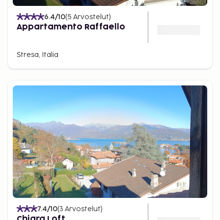
6.4
/10
(
5
Arvostelut
)
Appartamento Raffaello
Stresa, Italia
7.4
/10
(
3
Arvostelut
)
Chiara Loft