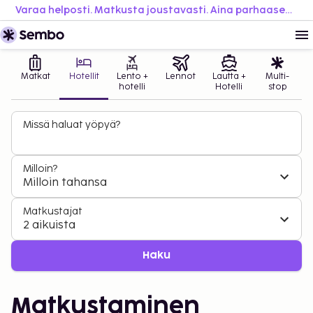
Varaa helposti. Matkusta joustavasti. Aina parhaaseen hintaan.
Matkat
Hotellit
Lento +
Lennot
Lautta +
Multi-
hotelli
Hotelli
stop
Missä haluat yöpyä?
Milloin?
Milloin tahansa
Matkustajat
2 aikuista
Haku
Matkustaminen