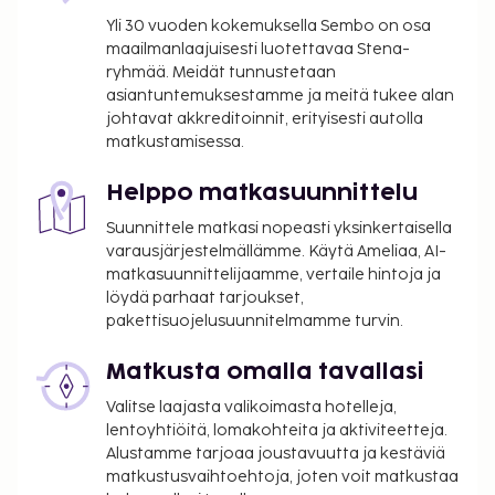
Yli 30 vuoden kokemuksella Sembo on osa
maailmanlaajuisesti luotettavaa Stena-
ryhmää. Meidät tunnustetaan
asiantuntemuksestamme ja meitä tukee alan
johtavat akkreditoinnit, erityisesti autolla
matkustamisessa.
Helppo matkasuunnittelu
Suunnittele matkasi nopeasti yksinkertaisella
varausjärjestelmällämme. Käytä Ameliaa, AI-
matkasuunnittelijaamme, vertaile hintoja ja
löydä parhaat tarjoukset,
pakettisuojelusuunnitelmamme turvin.
Matkusta omalla tavallasi
Valitse laajasta valikoimasta hotelleja,
lentoyhtiöitä, lomakohteita ja aktiviteetteja.
Alustamme tarjoaa joustavuutta ja kestäviä
matkustusvaihtoehtoja, joten voit matkustaa