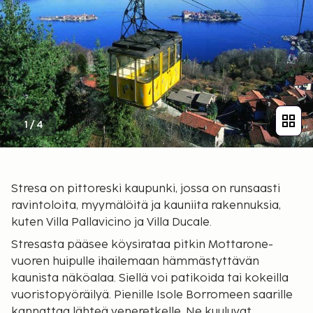
1
/
4
Stresa on pittoreski kaupunki, jossa on runsaasti
ravintoloita, myymälöitä ja kauniita rakennuksia,
kuten Villa Pallavicino ja Villa Ducale.
Stresasta pääsee köysirataa pitkin Mottarone-
vuoren huipulle ihailemaan hämmästyttävän
kaunista näköalaa. Siellä voi patikoida tai kokeilla
vuoristopyöräilyä. Pienille Isole Borromeen saarille
kannattaa lähteä veneretkelle. Ne kuuluvat