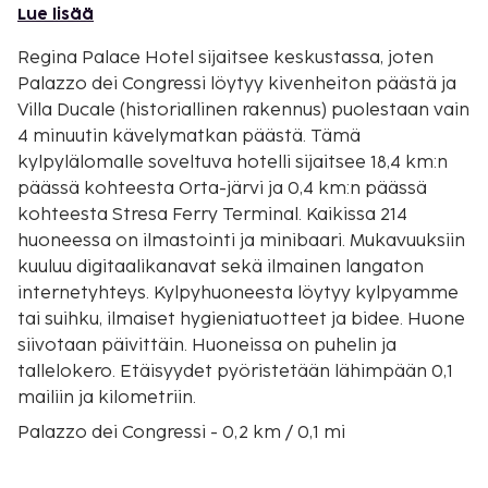
Lue lisää
Regina Palace Hotel sijaitsee keskustassa, joten
Palazzo dei Congressi löytyy kivenheiton päästä ja
Villa Ducale (historiallinen rakennus) puolestaan vain
4 minuutin kävelymatkan päästä. Tämä
kylpylälomalle soveltuva hotelli sijaitsee 18,4 km:n
päässä kohteesta Orta-järvi ja 0,4 km:n päässä
kohteesta Stresa Ferry Terminal. Kaikissa 214
huoneessa on ilmastointi ja minibaari. Mukavuuksiin
kuuluu digitaalikanavat sekä ilmainen langaton
internetyhteys. Kylpyhuoneesta löytyy kylpyamme
tai suihku, ilmaiset hygieniatuotteet ja bidee. Huone
siivotaan päivittäin. Huoneissa on puhelin ja
tallelokero. Etäisyydet pyöristetään lähimpään 0,1
mailiin ja kilometriin.
Palazzo dei Congressi - 0,2 km / 0,1 mi
Villa Ducale (historiallinen rakennus) - 0,3 km / 0,2 mi
Stresa Ferry Terminal - 0,5 km / 0,3 mi