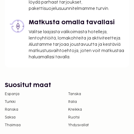
löydä parhaat tarjoukset,
Kaupungin perimä vero: 2.50 EUR per henkilö
pakettisuojelusuunnitelmamme turvin.
per yö. Tätä veroa ei peritä alle 6 vuotta
Matkusta omalla tavallasi
vanhoilta lapsilta.
Valitse laajasta valikoimasta hotelleja,
Tässä on mainittu kaikki majoituspaikan meille
lentoyhtiöitä, lomakohteita ja aktiviteetteja.
ilmoittamat maksut.
Alustamme tarjoaa joustavuutta ja kestäviä
matkustusvaihtoehtoja, joten voit matkustaa
Katettu omatoiminen pysäköinti: 20 EUR per
haluamallasi tavalla.
päivä
Lemmikit: 35 EUR per lemmikki per yö
Avustajaeläimistä ei veloiteta lisämaksuja
Vauvansänky: 35.0 EUR per yö
Suositut maat
Yllä oleva luettelo ei ehkä kata kaikkea. Maksut ja
Espanja
Tanska
takuumaksut eivät välttämättä sisällä veroja, ja ne
Turkki
Italia
saattavat muuttua.
Ranska
Kreikka
Kaikkien asiakkaiden, myös lasten, tulee olla
Saksa
Ruotsi
läsnä sisäänkirjautumisen yhteydessä, ja heidän
Thaimaa
Yhdysvallat
tulee näyttää virallinen kuvallinen