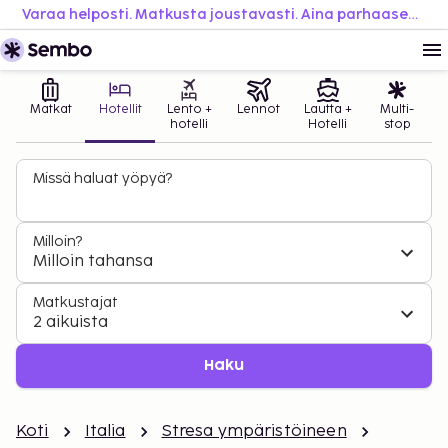
Varaa helposti. Matkusta joustavasti. Aina parhaaseen hintaan.
Matkat
Hotellit
Lento +
Lennot
Lautta +
Multi-
hotelli
Hotelli
stop
Missä haluat yöpyä?
Milloin?
Milloin tahansa
Matkustajat
2 aikuista
Haku
Koti
Italia
Stresa ympäristöineen