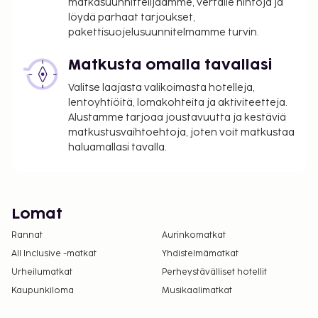
matkasuunnittelijaamme, vertaile hintoja ja
löydä parhaat tarjoukset,
pakettisuojelusuunnitelmamme turvin.
Matkusta omalla tavallasi
Valitse laajasta valikoimasta hotelleja,
lentoyhtiöitä, lomakohteita ja aktiviteetteja.
Alustamme tarjoaa joustavuutta ja kestäviä
matkustusvaihtoehtoja, joten voit matkustaa
haluamallasi tavalla.
Lomat
Rannat
Aurinkomatkat
All Inclusive -matkat
Yhdistelmämatkat
Urheilumatkat
Perheystävälliset hotellit
Kaupunkiloma
Musikaalimatkat