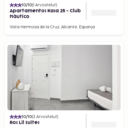
10
/10
(
1
Arvostelut
)
Apartamentos Kasa 25 - Club
Náutico
Vista Hermosa de la Cruz, Alicante, Espanja
10
/10
(
3
Arvostelut
)
Ros Lil Suites