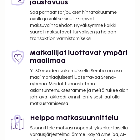
joustavuus
Saa parhaat tarjoukset hintatakuumme
avulla ja valitse sinulle sopivat
maksuvaihtoehdot. Hyväksymme kaikki
suuret maksutavat turvallisen ja helpon
transaktion varmistamiseksi.
Matkailijat luottavat ympäri
maailmaa
Yli 30 vuoden kokemuksella Sembo on osa
maailmanlaajuisesti luotettavaa Stena-
ryhmää. Meidät tunnustetaan
asiantuntemuksestamme ja meitä tukee alan
johtavat akkreditoinnit, erityisesti autolla
matkustamisessa.
Helppo matkasuunnittelu
Suunnittele matkasi nopeasti yksinkertaisella
varausjärjestelmällämme. Käytä Ameliaa, AI-