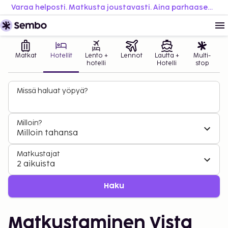
Varaa helposti. Matkusta joustavasti. Aina parhaaseen hintaan.
Matkat
Hotellit
Lento +
Lennot
Lautta +
Multi-
hotelli
Hotelli
stop
Missä haluat yöpyä?
Milloin?
Milloin tahansa
Matkustajat
2 aikuista
Haku
Matkustaminen Vista