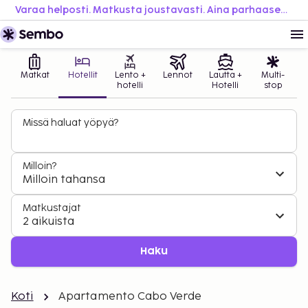
Varaa helposti. Matkusta joustavasti. Aina parhaaseen hintaan.
Matkat
Hotellit
Lento +
Lennot
Lautta +
Multi-
hotelli
Hotelli
stop
Missä haluat yöpyä?
Milloin?
Milloin tahansa
Matkustajat
2 aikuista
Haku
Koti
Apartamento Cabo Verde