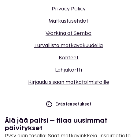
Privacy Policy
Matkustusehdot
Working at Sembo
Turvallista matkavakuudella
Kohteet
Lahjakortti
Kirjaudu sisään matkatoimistoille
Evästeasetukset
Älä jää paitsi – tilaa uusimmat
päivitykset
Pysy ajan tasalla! Saat matkavinkkejä, inspiraatiota