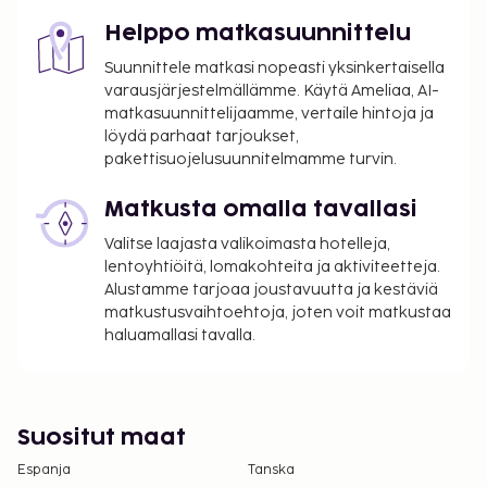
Helppo matkasuunnittelu
Yllä oleva luettelo ei ehkä kata kaikkea. Maksut ja
takuumaksut eivät välttämättä sisällä veroja, ja ne
Suunnittele matkasi nopeasti yksinkertaisella
saattavat muuttua.
varausjärjestelmällämme. Käytä Ameliaa, AI-
matkasuunnittelijaamme, vertaile hintoja ja
Kansallisten määräysten vuoksi käteismaksut
löydä parhaat tarjoukset,
eivät voi ylittää 1000 EUR:n suuruista summaa
pakettisuojelusuunnitelmamme turvin.
tässä majoituspaikassa. Saat lisätietoja asiasta
ottamalla yhteyttä majoituspaikkaan
Matkusta omalla tavallasi
varausvahvistuksessa olevien tietojen avulla.
Valitse laajasta valikoimasta hotelleja,
Hotelli varaa oikeuden kieltäytyä
lentoyhtiöitä, lomakohteita ja aktiviteetteja.
tietyntyyppisistä ryhmä- tai juhlavarauksista,
Alustamme tarjoaa joustavuutta ja kestäviä
mukaan lukien polttarijuhlat.
matkustusvaihtoehtoja, joten voit matkustaa
Kausiluontoinen uima-allas on käytettävissä
haluamallasi tavalla.
kesäkuusta syyskuuhun.
Vain sisäänkirjautuneet asiakkaat saavat
oleskella huoneissa.
Suositut maat
Asiakkaat voivat järjestää lemmikkiensä
majoituksen ottamalla yhteyttä suoraan
Espanja
Tanska