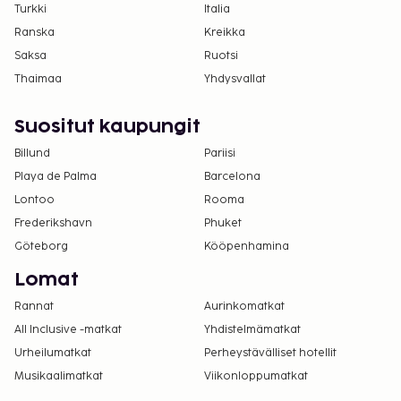
majoituspaikkaan käyttämällä
Turkki
Italia
varausvahvistuksessa olevia yhteystietoja
Ranska
Kreikka
(lemmikeistä veloitetaan lisämaksuja, ja niistä
Saksa
Ruotsi
löytyy lisätietoja lisämaksuja koskevassa
Thaimaa
Yhdysvallat
osiossa).
Majoituspaikka siivotaan ammattimaisesti.
Suositut kaupungit
Kontaktiton uloskirjautuminen on saatavilla.
Billund
Pariisi
Playa de Palma
Barcelona
Lontoo
Rooma
Frederikshavn
Phuket
Göteborg
Kööpenhamina
Lomat
Rannat
Aurinkomatkat
All Inclusive -matkat
Yhdistelmämatkat
Urheilumatkat
Perheystävälliset hotellit
Musikaalimatkat
Viikonloppumatkat