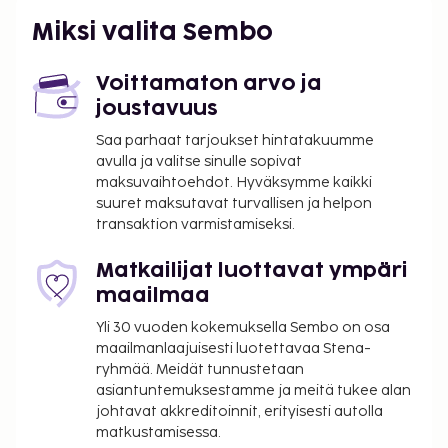
kansainvälinen lentoasema) - 22,9 km / 14,2 mi
Miksi valita Sembo
Palveluihin kuuluu ilmainen pysäköinti. Seuraavat
palvelut ovat saatavilla: kauden mukainen
Voittamaton arvo ja
ulkouima-allas ja ilmainen langaton internetyhteys.
joustavuus
Majoituspaikka veloittaa seuraavat paikan päällä
Saa parhaat tarjoukset hintatakuumme
suoritettavat maksut. Maksuihin saattaa sisältyä
avulla ja valitse sinulle sopivat
sovellettavat verot:
maksuvaihtoehdot. Hyväksymme kaikki
Takuumaksu: 250 EUR per yöpyminen
suuret maksutavat turvallisen ja helpon
transaktion varmistamiseksi.
Tässä on mainittu kaikki majoituspaikan meille
ilmoittamat maksut.
Matkailijat luottavat ympäri
maailmaa
Lemmikit: 10 EUR per lemmikki per yö
Avustajaeläimistä ei veloiteta lisämaksuja
Yli 30 vuoden kokemuksella Sembo on osa
Sisäänkirjautumisesta veloitetaan lisämaksu klo
maailmanlaajuisesti luotettavaa Stena-
ryhmää. Meidät tunnustetaan
20.30–1.00
asiantuntemuksestamme ja meitä tukee alan
Siivous on saatavilla lisämaksusta, joka
johtavat akkreditoinnit, erityisesti autolla
vaihtelee yöpymisen keston mukaan.
matkustamisessa.
Vauvansänky: 5 EUR per yö