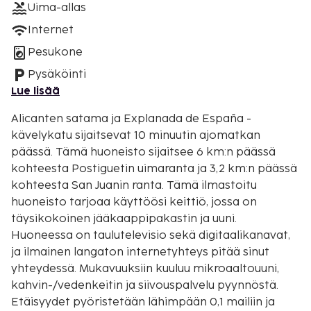
Uima-allas
Internet
Pesukone
Pysäköinti
Lue lisää
Alicanten satama ja Explanada de España -
kävelykatu sijaitsevat 10 minuutin ajomatkan
päässä. Tämä huoneisto sijaitsee 6 km:n päässä
kohteesta Postiguetin uimaranta ja 3,2 km:n päässä
kohteesta San Juanin ranta. Tämä ilmastoitu
huoneisto tarjoaa käyttöösi keittiö, jossa on
täysikokoinen jääkaappipakastin ja uuni.
Huoneessa on taulutelevisio sekä digitaalikanavat,
ja ilmainen langaton internetyhteys pitää sinut
yhteydessä. Mukavuuksiin kuuluu mikroaaltouuni,
kahvin-/vedenkeitin ja siivouspalvelu pyynnöstä.
Etäisyydet pyöristetään lähimpään 0,1 mailiin ja