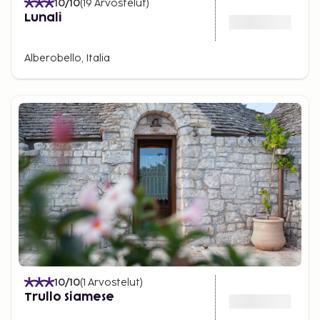
10
/10
(
19
Arvostelut
)
Lunalì
Alberobello, Italia
10
/10
(
1
Arvostelut
)
Trullo Siamese