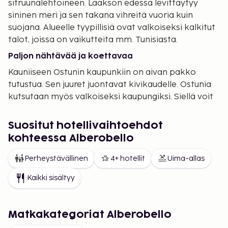
sitruunalehtoineen. Laakson edessä levittäytyy
sininen meri ja sen takana vihreitä vuoria kuin
suojana. Alueelle tyypillisiä ovat valkoiseksi kalkitut
talot, joissa on vaikutteita mm. Tunisiasta.
Paljon nähtävää ja koettavaa
Kauniiseen Ostunin kaupunkiin on aivan pakko
tutustua. Sen juuret juontavat kivikaudelle. Ostunia
kutsutaan myös valkoiseksi kaupungiksi. Siellä voit
kuljeskella kapeilla kaduilla ja nauttia kaupungin
kauneudesta. Talot on rakennettu kallion päälle,
Suositut hotellivaihtoehdot
josta tuli osa taloja. Toinen mielenkiintoinen
kohteessa Alberobello
retkikohde on trullikaupunki
Alberobello
. Tämä
vuodelta 1635 peräisin oleva kaupunki on Apulian
Perheystävällinen
4+ hotellit
Uima-allas
suosituin matkakohde. Kaupungissa on noin 1500
Kaikki sisältyy
viehättävää trullitaloa laavakivikattoineen.
Tutustu myös 1200-luvulta peräisin olevaan Castel
del Monte, joka on mukana Unescon
Matkakategoriat Alberobello
maailmanperintöluettelossa.