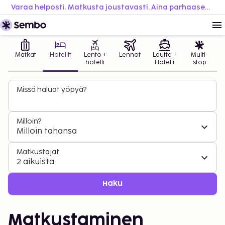
Varaa helposti. Matkusta joustavasti. Aina parhaaseen hintaan.
Matkat
Hotellit
Lento +
Lennot
Lautta +
Multi-
hotelli
Hotelli
stop
Missä haluat yöpyä?
Milloin?
Milloin tahansa
Matkustajat
2 aikuista
Haku
Matkustaminen