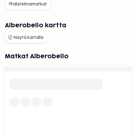
Yhdistelmämatkat
Paikan päällä maksettavaa turistiveroa
suunnitellaan. Ei vielä vahvistettu
Alberobello kartta
Näytä kartalla
Matkat Alberobello