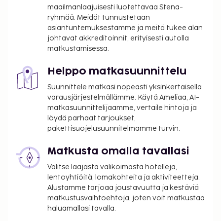
maailmanlaajuisesti luotettavaa Stena-
ryhmää. Meidät tunnustetaan
asiantuntemuksestamme ja meitä tukee alan
johtavat akkreditoinnit, erityisesti autolla
matkustamisessa.
Helppo matkasuunnittelu
Suunnittele matkasi nopeasti yksinkertaisella
varausjärjestelmällämme. Käytä Ameliaa, AI-
matkasuunnittelijaamme, vertaile hintoja ja
löydä parhaat tarjoukset,
pakettisuojelusuunnitelmamme turvin.
Matkusta omalla tavallasi
Valitse laajasta valikoimasta hotelleja,
lentoyhtiöitä, lomakohteita ja aktiviteetteja.
Alustamme tarjoaa joustavuutta ja kestäviä
matkustusvaihtoehtoja, joten voit matkustaa
haluamallasi tavalla.