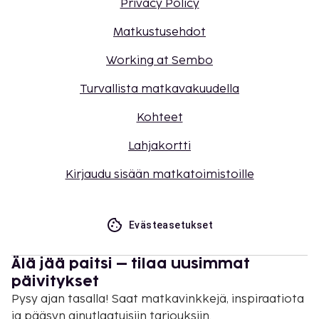
Privacy Policy
Matkustusehdot
Working at Sembo
Turvallista matkavakuudella
Kohteet
Lahjakortti
Kirjaudu sisään matkatoimistoille
Evästeasetukset
Älä jää paitsi – tilaa uusimmat
päivitykset
Pysy ajan tasalla! Saat matkavinkkejä, inspiraatiota
ja pääsyn ainutlaatuisiin tarjouksiin.