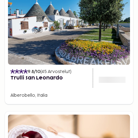
9.8
/10
(
45
Arvostelut
)
Trulli San Leonardo
Alberobello, Italia