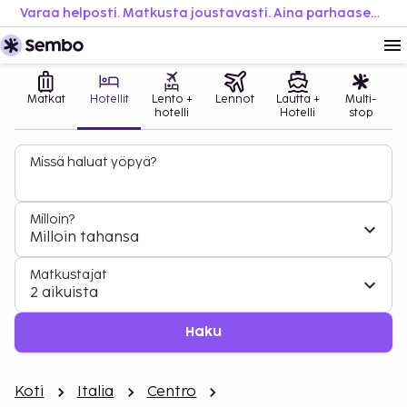
Varaa helposti. Matkusta joustavasti. Aina parhaaseen hintaan.
Matkat
Hotellit
Lento +
Lennot
Lautta +
Multi-
hotelli
Hotelli
stop
Missä haluat yöpyä?
Milloin?
Milloin tahansa
Matkustajat
2 aikuista
Haku
Koti
Italia
Centro