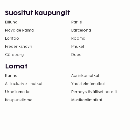
Suositut kaupungit
Billund
Pariisi
Playa de Palma
Barcelona
Lontoo
Rooma
Frederikshavn
Phuket
Göteborg
Dubai
Lomat
Rannat
Aurinkomatkat
All Inclusive -matkat
Yhdistelmämatkat
Urheilumatkat
Perheystävälliset hotellit
Kaupunkiloma
Musikaalimatkat