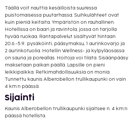
Täällä voit nauttia kesäilloista suuressa
puistomaisessa puutarhassa. Suihkulähteet ovat
kuin pieniä keitaita. Ympäristön on rauhallinen.
Hotellissa on baari ja ravintola, jossa on tarjolla
hyvää ruokaa. Rantapalvelut sisältyvät hintaan
20.6.-5.9.: pysäköinti, pääsymaksu, 1 aurinkovarjo ja
2 aurinkotuolia. Hotellin Wellness- ja kylpyläosassa
on sauna ja poreallas. Hoitoja voi tilata. Sisäänpääsy
maksetaan paikan päällä. Lapsille on pieni
leikkipaikka. Retkimahdollisuuksia on monia.
Tunnettu kaunis Alberobellon trullikaupunki on vain
4 km:n päässä.
Sijainti
Kaunis Alberobellon trullikaupunki sijaitsee n. 4 km:n
päässä hotellista.
Näin asut