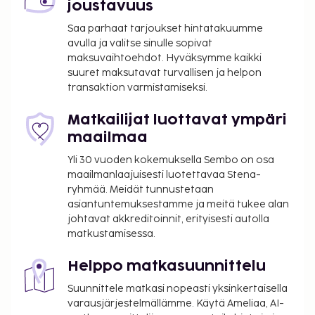
joustavuus
2026 vai 17/10-24/12 2026. Asuminen 7 pv - maksa 6
ajalla 8/8-17/10 2026. Asuminen 14 pv - maksa 12
Saa parhaat tarjoukset hintatakuumme
ajalla 2/1-24/12 2026.
avulla ja valitse sinulle sopivat
maksuvaihtoehdot. Hyväksymme kaikki
Saapuminen
suuret maksutavat turvallisen ja helpon
transaktion varmistamiseksi.
Vapaavalintainen päivä. Check in -aika: 15:00 -
20:00, huoneenluovutusaika: 12:00.
Matkailijat luottavat ympäri
maailmaa
Yli 30 vuoden kokemuksella Sembo on osa
maailmanlaajuisesti luotettavaa Stena-
ryhmää. Meidät tunnustetaan
asiantuntemuksestamme ja meitä tukee alan
johtavat akkreditoinnit, erityisesti autolla
matkustamisessa.
Helppo matkasuunnittelu
Suunnittele matkasi nopeasti yksinkertaisella
varausjärjestelmällämme. Käytä Ameliaa, AI-