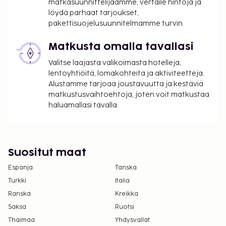
matkasuunnittelijaamme, vertaile hintoja ja
löydä parhaat tarjoukset,
pakettisuojelusuunnitelmamme turvin.
Matkusta omalla tavallasi
Valitse laajasta valikoimasta hotelleja,
lentoyhtiöitä, lomakohteita ja aktiviteetteja.
Alustamme tarjoaa joustavuutta ja kestäviä
matkustusvaihtoehtoja, joten voit matkustaa
haluamallasi tavalla.
Suositut maat
Espanja
Tanska
Turkki
Italia
Ranska
Kreikka
Saksa
Ruotsi
Thaimaa
Yhdysvallat