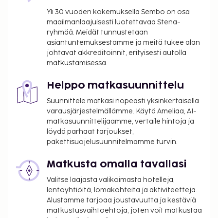
Kansallisten määräysten vuoksi käteismaksut
Yli 30 vuoden kokemuksella Sembo on osa
eivät voi ylittää 5000 EUR:n suuruista summaa
maailmanlaajuisesti luotettavaa Stena-
tässä majoituspaikassa. Saat lisätietoja asiasta
ryhmää. Meidät tunnustetaan
ottamalla yhteyttä majoituspaikkaan
asiantuntemuksestamme ja meitä tukee alan
varausvahvistuksessa olevien tietojen avulla.
johtavat akkreditoinnit, erityisesti autolla
Korkeintaan 2 vuotta vanhat lapset voivat
matkustamisessa.
majoittua ilmaiseksi, kun he käyttävät
vanhemman tai huoltajan huoneessa olevia
Helppo matkasuunnittelu
sänkyjä.
Suunnittele matkasi nopeasti yksinkertaisella
Vain sisäänkirjautuneet asiakkaat saavat
varausjärjestelmällämme. Käytä Ameliaa, AI-
oleskella huoneissa.
matkasuunnittelijaamme, vertaile hintoja ja
löydä parhaat tarjoukset,
pakettisuojelusuunnitelmamme turvin.
Matkusta omalla tavallasi
Valitse laajasta valikoimasta hotelleja,
lentoyhtiöitä, lomakohteita ja aktiviteetteja.
Alustamme tarjoaa joustavuutta ja kestäviä
matkustusvaihtoehtoja, joten voit matkustaa