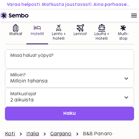
Varaa helposti. Matkusta joustavasti. Aina parhaaseen hintaan.
Matkat
Hotellit
Lento +
Lennot
Lautta +
Multi-
hotelli
Hotelli
stop
Missä haluat yöpyä?
Milloin?
Milloin tahansa
Matkustajat
2 aikuista
Haku
Koti
Italia
Gargano
B&B Panaro