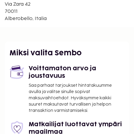
Via Zara 42
mukaan)
70011
Tässä on mainittu kaikki majoituspaikan meille
Alberobello, Italia
ilmoittamat maksut.
Lentokenttäkuljetusmaksu: 120 EUR per
ajoneuvo (yhteen suuntaan, korkeintaan 4
henkilöä)
Miksi valita Sembo
Siivous on saatavilla lisämaksusta, joka
vaihtelee yöpymisen keston ja yksikön koon
Voittamaton arvo ja
mukaan.
joustavuus
Yllä oleva luettelo ei ehkä kata kaikkea. Maksut ja
Saa parhaat tarjoukset hintatakuumme
takuumaksut eivät välttämättä sisällä veroja, ja ne
avulla ja valitse sinulle sopivat
saattavat muuttua.
maksuvaihtoehdot. Hyväksymme kaikki
suuret maksutavat turvallisen ja helpon
Kaikkien asiakkaiden, myös lasten, tulee olla
transaktion varmistamiseksi.
läsnä sisäänkirjautumisen yhteydessä, ja heidän
tulee näyttää virallinen kuvallinen
Matkailijat luottavat ympäri
henkilöllisyystodistus tai passi.
maailmaa