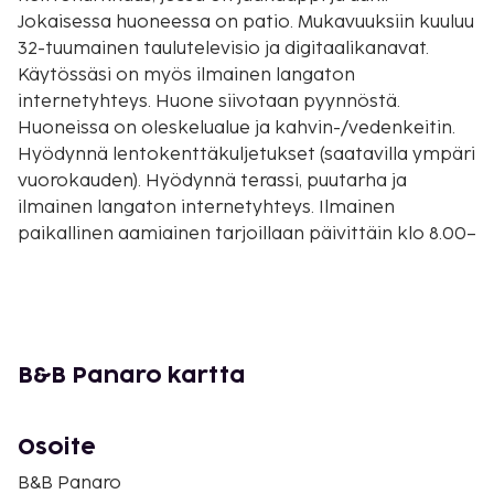
Jokaisessa huoneessa on patio. Mukavuuksiin kuuluu
32-tuumainen taulutelevisio ja digitaalikanavat.
Käytössäsi on myös ilmainen langaton
internetyhteys. Huone siivotaan pyynnöstä.
Huoneissa on oleskelualue ja kahvin-/vedenkeitin.
Hyödynnä lentokenttäkuljetukset (saatavilla ympäri
vuorokauden). Hyödynnä terassi, puutarha ja
ilmainen langaton internetyhteys. Ilmainen
paikallinen aamiainen tarjoillaan päivittäin klo 8.00–
10.00.
Majoituspaikka veloittaa seuraavat paikan päällä
suoritettavat maksut. Maksuihin saattaa sisältyä
sovellettavat verot:
B&B Panaro kartta
Kaupungin perimä vero: 3.00 EUR per henkilö
per yö korkeintaan 3 yöstä. Tätä veroa ei peritä
alle 13 vuotta vanhoilta lapsilta.
Osoite
Siivousmaksu: 25 EUR per majoitustila per
B&B Panaro
yöpyminen (vaihtelee yöpymisen keston