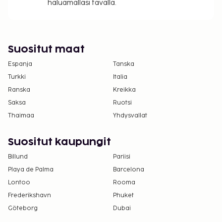
haluamallasi tavalla.
Suositut maat
Espanja
Tanska
Turkki
Italia
Ranska
Kreikka
Saksa
Ruotsi
Thaimaa
Yhdysvallat
Suositut kaupungit
Billund
Pariisi
Playa de Palma
Barcelona
Lontoo
Rooma
Frederikshavn
Phuket
Göteborg
Dubai