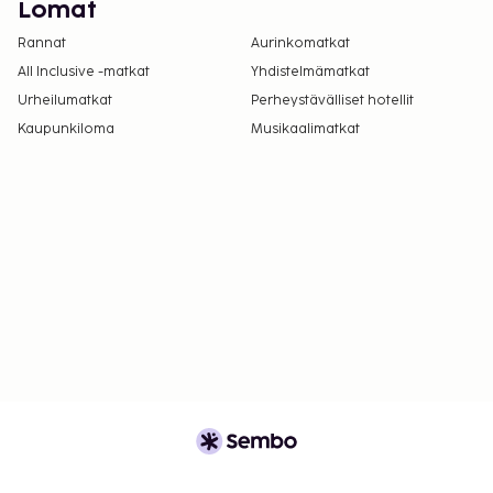
Lomat
Rannat
Aurinkomatkat
All Inclusive -matkat
Yhdistelmämatkat
Urheilumatkat
Perheystävälliset hotellit
Kaupunkiloma
Musikaalimatkat