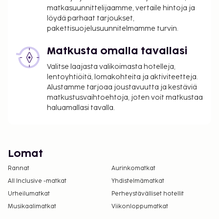
matkasuunnittelijaamme, vertaile hintoja ja
löydä parhaat tarjoukset,
pakettisuojelusuunnitelmamme turvin.
Matkusta omalla tavallasi
Valitse laajasta valikoimasta hotelleja,
lentoyhtiöitä, lomakohteita ja aktiviteetteja.
Alustamme tarjoaa joustavuutta ja kestäviä
matkustusvaihtoehtoja, joten voit matkustaa
haluamallasi tavalla.
Lomat
Rannat
Aurinkomatkat
All Inclusive -matkat
Yhdistelmämatkat
Urheilumatkat
Perheystävälliset hotellit
Musikaalimatkat
Viikonloppumatkat