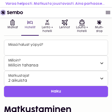
Varaa helposti. Matkusta joustavasti. Aina parhaaseen hintaan.
Matkat
Hotellit
Lento +
Lennot
Lautta +
Multi-
hotelli
Hotelli
stop
Missä haluat yöpyä?
Milloin?
Milloin tahansa
Matkustajat
2 aikuista
Haku
Matkustaminen