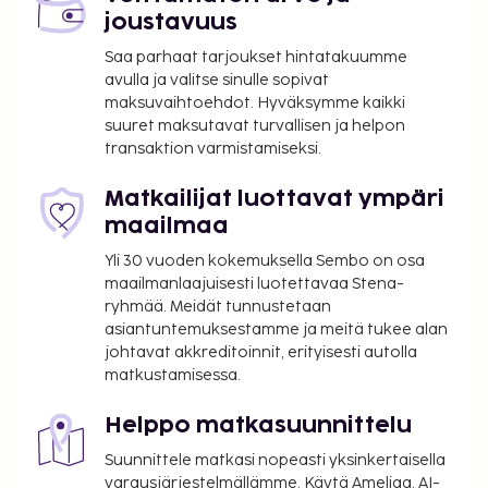
joustavuus
Saa parhaat tarjoukset hintatakuumme
avulla ja valitse sinulle sopivat
maksuvaihtoehdot. Hyväksymme kaikki
suuret maksutavat turvallisen ja helpon
transaktion varmistamiseksi.
Matkailijat luottavat ympäri
maailmaa
Yli 30 vuoden kokemuksella Sembo on osa
maailmanlaajuisesti luotettavaa Stena-
ryhmää. Meidät tunnustetaan
asiantuntemuksestamme ja meitä tukee alan
johtavat akkreditoinnit, erityisesti autolla
matkustamisessa.
Helppo matkasuunnittelu
Suunnittele matkasi nopeasti yksinkertaisella
varausjärjestelmällämme. Käytä Ameliaa, AI-