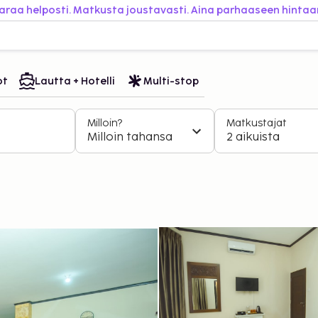
araa helposti. Matkusta joustavasti. Aina parhaaseen hintaa
ot
Lautta + Hotelli
Multi-stop
Milloin?
Matkustajat
Milloin tahansa
2 aikuista