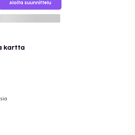
Aloita suunnittelu
a kartta
sia