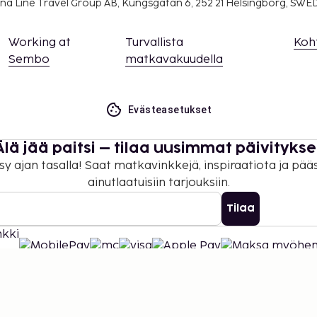
na Line Travel Group AB, Kungsgatan 6, 252 21 Helsingborg, SW
Working at
Turvallista
Koh
Sembo
matkavakuudella
Evästeasetukset
Älä jää paitsi – tilaa uusimmat päivitykse
sy ajan tasalla! Saat matkavinkkejä, inspiraatiota ja pää
ainutlaatuisiin tarjouksiin.
Tilaa
©
2026
Stena Line Travel Group AB