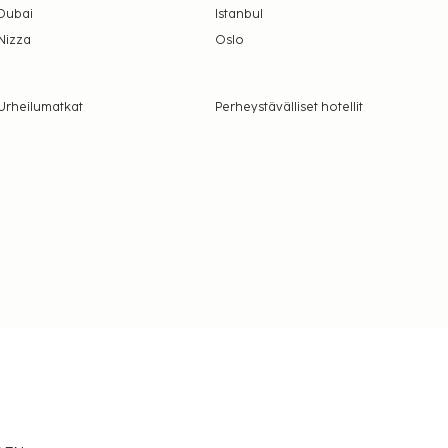
Dubai
Istanbul
Nizza
Oslo
Urheilumatkat
Perheystävälliset hotellit