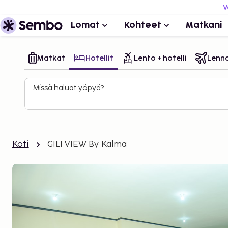
V
Lomat
Kohteet
Matkani
Matkat
Hotellit
Lento + hotelli
Lenn
Missä haluat yöpyä?
Koti
GILI VIEW By Kalma