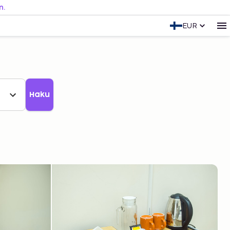
n.
EUR
Haku