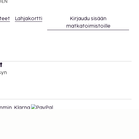
EDEN
teet
Lahjakortti
Kirjaudu sisään
matkatoimistoille
t
syn