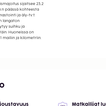
m:n päässä kohteesta
stointi ja äly-tv:t.
en langaton
ytyy suihku ja
täin. Huoneissa on
mailiin ja kilometriin.
bo
 mi
 joustavuus
Matkailijat 