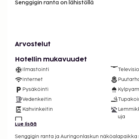
Senggigin ranta on lähistöllä
Arvostelut
Hotellin mukavuudet
Ilmastointi
Televisi
Internet
Puutarh
Pysäköinti
Kylpyam
Vedenkeitin
Tupakoint
Kahvinkeitin
Lemmikki
uja
Lue lisää
Senggigin ranta ja Auringonlaskun näköalapaikka s