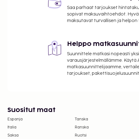
Mataramin maahanmuuttovirasto - 16,4 km / 10,2
Saa parhaat tarjoukset hintatakuu
Lombok Epicentrum Mallin ostoskeskus - 16,9 km /
sopivat maksuvaihtoehdot. Hyvä
Autore Pearl Farm and Showroomin korumyymälä -
maksutavat turvallisen ja helpon
Mataram Mall - 17,6 km / 11 mi
Lähin suuri lentokenttä on Lombok (LOP-Lomboki
lentoasema) - 49,4 km / 30,7 mi
Helppo matkasuunni
Käytössäsi on kuivapesula-/pesulapalvelut ja kahvi-
Suunnittele matkasi nopeasti yksi
tiloissa. Palveluihin kuuluu ilmainen pysäköinti. 
varausjärjestelmällämme. Käytä A
ilmainen langaton internetyhteys.
matkasuunnittelijaamme, vertaile
tarjoukset, pakettisuojelusuunn
Suositut maat
Espanja
Tanska
Italia
Ranska
Saksa
Ruotsi