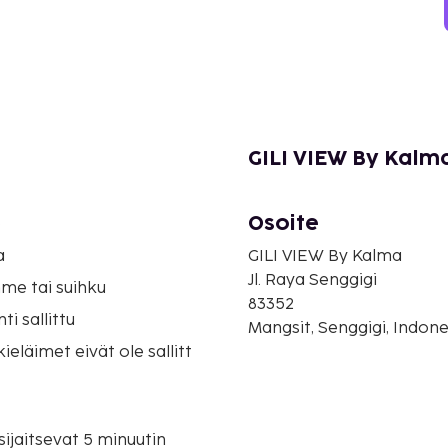
GILI VIEW By Kalm
Osoite
o
a
GILI VIEW By Kalma
Jl. Raya Senggigi
me tai suihku
83352
i sallittu
Mangsit, Senggigi, Indone
eläimet eivät ole sallitt
ijaitsevat 5 minuutin