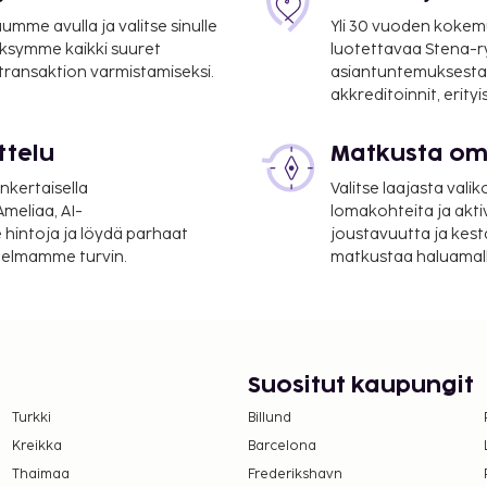
 mi
mme avulla ja valitse sinulle
Yli 30 vuoden kokem
 10,5 mi
ksymme kaikki suuret
luotettavaa Stena-
 17,6 km / 10,9 mi
 transaktion varmistamiseksi.
asiantuntemuksesta
akkreditoinnit, erity
n kansainvälinen
ttelu
Matkusta oma
/teetarjoilu yleisissä
nkertaisella
Valitse laajasta valik
Hyödynnä puutarha sekä
meliaa, AI-
lomakohteita ja akti
 hintoja ja löydä parhaat
joustavuutta ja kest
itelmamme turvin.
matkustaa haluamalla
Suositut kaupungit
Turkki
Billund
Kreikka
Barcelona
Thaimaa
Frederikshavn