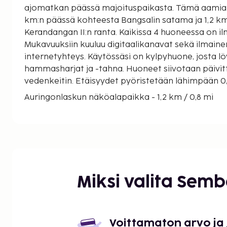
ajomatkan päässä majoituspaikasta. Tämä aamiaismajoitus sijaitsee 23,2
km:n päässä kohteesta Bangsalin satama ja 1,2 k
Kerandangan II:n ranta. Kaikissa 4 huoneessa on ilma
Mukavuuksiin kuuluu digitaalikanavat sekä ilmain
internetyhteys. Käytössäsi on kylpyhuone, josta lö
hammasharjat ja -tahna. Huoneet siivotaan päivit
vedenkeitin. Etäisyydet pyöristetään lähimpään 0,1 
Auringonlaskun näköalapaikka - 1,2 km / 0,8 mi
Kerandangan II:n ranta - 1,3 km / 0,8 mi
Pasar Seni Senggigin ostoskeskus - 2 km / 1,2 mi
Senggigin ranta - 2,2 km / 1,3 mi
Mangsitin ranta - 2,7 km / 1,7 mi
Pura Batu Bolongin temppeli - 4,3 km / 2,7 mi
Lendang Luarin ranta - 4,6 km / 2,8 mi
Miksi valita Sem
Nipahin ranta - 9,5 km / 5,9 mi
Pandananin ranta - 12,6 km / 7,8 mi
Nusa Tenggara Baratin valtionmuseo - 14,5 km / 9
Islamic Center NTB:n moskeija - 15,1 km / 9,4 mi
Voittamaton arvo ja