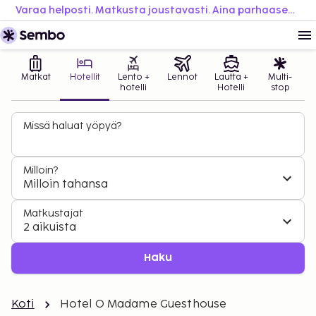
Varaa helposti. Matkusta joustavasti. Aina parhaaseen hintaan.
Matkat
Hotellit
Lento +
Lennot
Lautta +
Multi-
hotelli
Hotelli
stop
Missä haluat yöpyä?
Milloin?
Milloin tahansa
Matkustajat
2 aikuista
Haku
Koti
Hotel O Madame Guesthouse