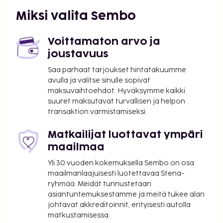
Miksi valita Sembo
Voittamaton arvo ja
joustavuus
Saa parhaat tarjoukset hintatakuumme
avulla ja valitse sinulle sopivat
maksuvaihtoehdot. Hyväksymme kaikki
suuret maksutavat turvallisen ja helpon
transaktion varmistamiseksi.
Matkailijat luottavat ympäri
maailmaa
Yli 30 vuoden kokemuksella Sembo on osa
maailmanlaajuisesti luotettavaa Stena-
ryhmää. Meidät tunnustetaan
asiantuntemuksestamme ja meitä tukee alan
johtavat akkreditoinnit, erityisesti autolla
matkustamisessa.