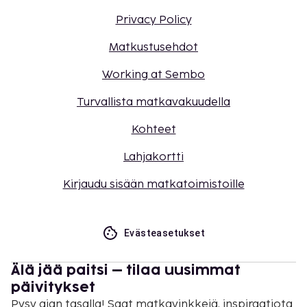
Privacy Policy
Matkustusehdot
Working at Sembo
Turvallista matkavakuudella
Kohteet
Lahjakortti
Kirjaudu sisään matkatoimistoille
Evästeasetukset
Älä jää paitsi – tilaa uusimmat
päivitykset
Pysy ajan tasalla! Saat matkavinkkejä, inspiraatiota