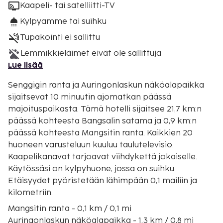
Kaapeli- tai satelliitti-TV
Kylpyamme tai suihku
Tupakointi ei sallittu
Lemmikkieläimet eivät ole sallittuja
Lue lisää
Senggigin ranta ja Auringonlaskun näköalapaikka
sijaitsevat 10 minuutin ajomatkan päässä
majoituspaikasta. Tämä hotelli sijaitsee 21,7 km:n
päässä kohteesta Bangsalin satama ja 0,9 km:n
päässä kohteesta Mangsitin ranta. Kaikkien 20
huoneen varusteluun kuuluu taulutelevisio.
Kaapelikanavat tarjoavat viihdykettä jokaiselle.
Käytössäsi on kylpyhuone, jossa on suihku.
Etäisyydet pyöristetään lähimpään 0,1 mailiin ja
kilometriin.
Mangsitin ranta - 0,1 km / 0,1 mi
Auringonlaskun näköalapaikka - 1,3 km / 0,8 mi