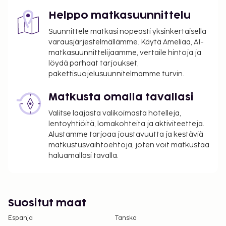
Helppo matkasuunnittelu
Suunnittele matkasi nopeasti yksinkertaisella
varausjärjestelmällämme. Käytä Ameliaa, AI-
matkasuunnittelijaamme, vertaile hintoja ja
löydä parhaat tarjoukset,
pakettisuojelusuunnitelmamme turvin.
Matkusta omalla tavallasi
Valitse laajasta valikoimasta hotelleja,
lentoyhtiöitä, lomakohteita ja aktiviteetteja.
Alustamme tarjoaa joustavuutta ja kestäviä
matkustusvaihtoehtoja, joten voit matkustaa
haluamallasi tavalla.
Suositut maat
Espanja
Tanska