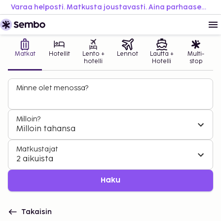
Varaa helposti. Matkusta joustavasti. Aina parhaaseen hintaan.
Matkat
Hotellit
Lento +
Lennot
Lautta +
Multi-
hotelli
Hotelli
stop
Minne olet menossa?
Milloin?
Milloin tahansa
Matkustajat
2 aikuista
Haku
Takaisin