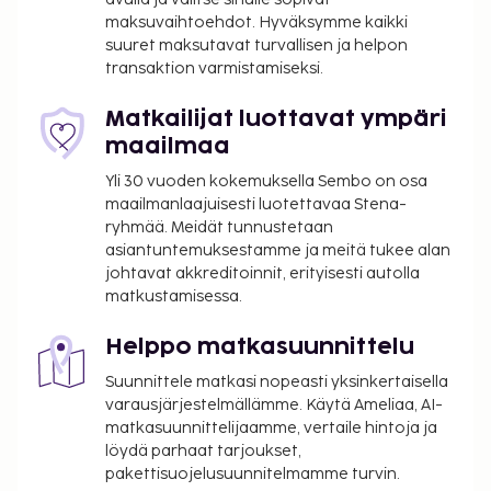
maksuvaihtoehdot. Hyväksymme kaikki
suuret maksutavat turvallisen ja helpon
transaktion varmistamiseksi.
Matkailijat luottavat ympäri
maailmaa
Yli 30 vuoden kokemuksella Sembo on osa
maailmanlaajuisesti luotettavaa Stena-
ryhmää. Meidät tunnustetaan
asiantuntemuksestamme ja meitä tukee alan
johtavat akkreditoinnit, erityisesti autolla
matkustamisessa.
Helppo matkasuunnittelu
Suunnittele matkasi nopeasti yksinkertaisella
varausjärjestelmällämme. Käytä Ameliaa, AI-
matkasuunnittelijaamme, vertaile hintoja ja
löydä parhaat tarjoukset,
pakettisuojelusuunnitelmamme turvin.