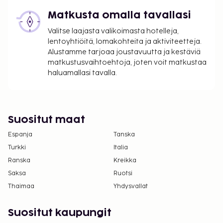
Matkusta omalla tavallasi
Valitse laajasta valikoimasta hotelleja,
lentoyhtiöitä, lomakohteita ja aktiviteetteja.
Alustamme tarjoaa joustavuutta ja kestäviä
matkustusvaihtoehtoja, joten voit matkustaa
haluamallasi tavalla.
Suositut maat
Espanja
Tanska
Turkki
Italia
Ranska
Kreikka
Saksa
Ruotsi
Thaimaa
Yhdysvallat
Suositut kaupungit