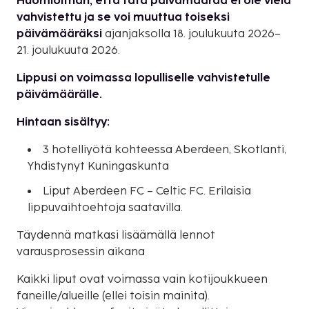
Huomioithan, että tätä päivämäärää ei ole vielä
vahvistettu ja se voi muuttua toiseksi
päivämääräksi
ajanjaksolla 18. joulukuuta 2026–
21. joulukuuta 2026.
Lippusi on voimassa lopulliselle vahvistetulle
päivämäärälle.
Hintaan sisältyy:
3 hotelliyötä kohteessa Aberdeen, Skotlanti,
Yhdistynyt Kuningaskunta
Liput Aberdeen FC – Celtic FC. Erilaisia
lippuvaihtoehtoja saatavilla.
Täydennä matkasi lisäämällä lennot
varausprosessin aikana
Kaikki liput ovat voimassa vain kotijoukkueen
faneille/alueille (ellei toisin mainita).