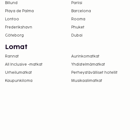
Billund
Pariisi
Playa de Palma
Barcelona
Lontoo
Rooma
Frederikshavn
Phuket
Göteborg
Dubai
Lomat
Rannat
Aurinkomatkat
All Inclusive -matkat
Yhdistelmämatkat
Urheilumatkat
Perheystävälliset hotellit
Kaupunkiloma
Musikaalimatkat