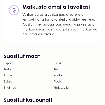
Matkusta omalla tavallasi
Valitse laajasta valikoimasta hotelleja,
lentoyhtiöitä, lomakohteita ja aktiviteetteja.
Alustamme tarjoaa joustavuutta ja kestäviä
matkustusvaihtoehtoja, joten voit matkustaa
haluamallasi tavalla.
Suositut maat
Espanja
Tanska
Turkki
Italia
Ranska
Kreikka
Saksa
Ruotsi
Thaimaa
Yhdysvallat
Suositut kaupungit