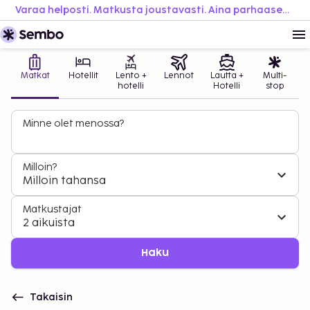
Varaa helposti. Matkusta joustavasti. Aina parhaaseen hintaan.
Matkat
Hotellit
Lento +
Lennot
Lautta +
Multi-
hotelli
Hotelli
stop
Minne olet menossa?
Milloin?
Milloin tahansa
Matkustajat
2 aikuista
Haku
Takaisin