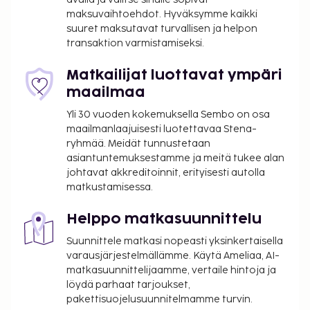
maksuvaihtoehdot. Hyväksymme kaikki
suuret maksutavat turvallisen ja helpon
transaktion varmistamiseksi.
Matkailijat luottavat ympäri
maailmaa
Yli 30 vuoden kokemuksella Sembo on osa
maailmanlaajuisesti luotettavaa Stena-
ryhmää. Meidät tunnustetaan
asiantuntemuksestamme ja meitä tukee alan
johtavat akkreditoinnit, erityisesti autolla
matkustamisessa.
Helppo matkasuunnittelu
Suunnittele matkasi nopeasti yksinkertaisella
varausjärjestelmällämme. Käytä Ameliaa, AI-
matkasuunnittelijaamme, vertaile hintoja ja
löydä parhaat tarjoukset,
pakettisuojelusuunnitelmamme turvin.