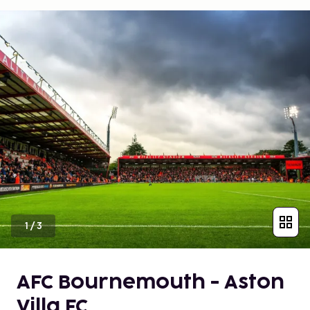
1
/
3
AFC Bournemouth - Aston
Villa FC