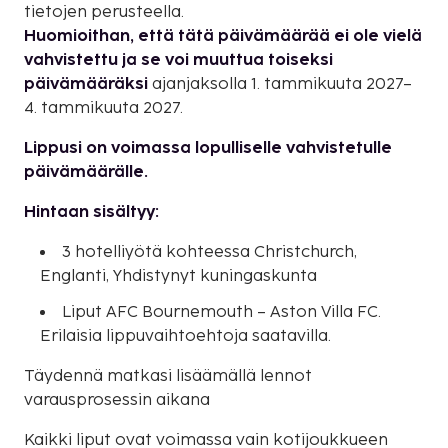
tietojen perusteella.
Huomioithan, että tätä päivämäärää ei ole vielä
vahvistettu ja se voi muuttua toiseksi
päivämääräksi
ajanjaksolla 1. tammikuuta 2027–
4. tammikuuta 2027.
Lippusi on voimassa lopulliselle vahvistetulle
päivämäärälle.
Hintaan sisältyy:
3 hotelliyötä kohteessa Christchurch,
Englanti, Yhdistynyt kuningaskunta
Liput AFC Bournemouth – Aston Villa FC.
Erilaisia lippuvaihtoehtoja saatavilla.
Täydennä matkasi lisäämällä lennot
varausprosessin aikana
Kaikki liput ovat voimassa vain kotijoukkueen