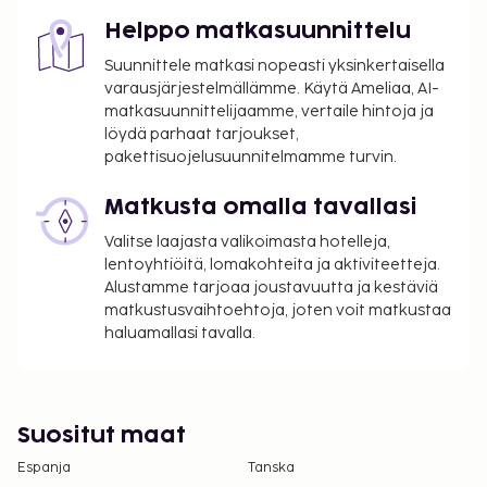
Helppo matkasuunnittelu
Suunnittele matkasi nopeasti yksinkertaisella
varausjärjestelmällämme. Käytä Ameliaa, AI-
matkasuunnittelijaamme, vertaile hintoja ja
löydä parhaat tarjoukset,
pakettisuojelusuunnitelmamme turvin.
Matkusta omalla tavallasi
Valitse laajasta valikoimasta hotelleja,
lentoyhtiöitä, lomakohteita ja aktiviteetteja.
Alustamme tarjoaa joustavuutta ja kestäviä
matkustusvaihtoehtoja, joten voit matkustaa
haluamallasi tavalla.
Suositut maat
Espanja
Tanska