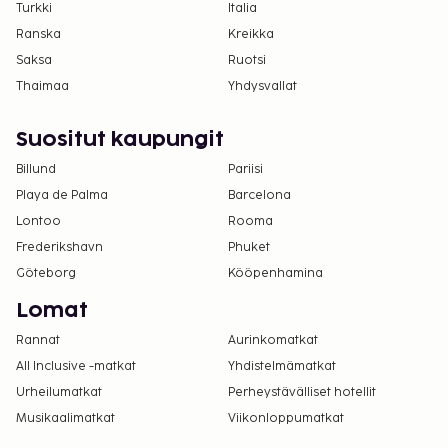
Turkki
Italia
Ranska
Kreikka
Saksa
Ruotsi
Thaimaa
Yhdysvallat
Suositut kaupungit
Billund
Pariisi
Playa de Palma
Barcelona
Lontoo
Rooma
Frederikshavn
Phuket
Göteborg
Kööpenhamina
Lomat
Rannat
Aurinkomatkat
All Inclusive -matkat
Yhdistelmämatkat
Urheilumatkat
Perheystävälliset hotellit
Musikaalimatkat
Viikonloppumatkat