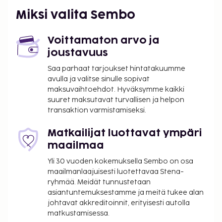
Miksi valita Sembo
Voittamaton arvo ja
joustavuus
Saa parhaat tarjoukset hintatakuumme
avulla ja valitse sinulle sopivat
maksuvaihtoehdot. Hyväksymme kaikki
suuret maksutavat turvallisen ja helpon
transaktion varmistamiseksi.
Matkailijat luottavat ympäri
maailmaa
Yli 30 vuoden kokemuksella Sembo on osa
maailmanlaajuisesti luotettavaa Stena-
ryhmää. Meidät tunnustetaan
asiantuntemuksestamme ja meitä tukee alan
johtavat akkreditoinnit, erityisesti autolla
matkustamisessa.