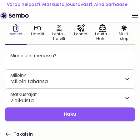
Varaa helposti. Matkusta joustavasti. Aina parhaaseen hintaan.
Matkat
Hotellit
Lento +
Lennot
Lautta +
Multi-
hotelli
Hotelli
stop
Minne olet menossa?
Milloin?
Milloin tahansa
Matkustajat
2 aikuista
Haku
Takaisin