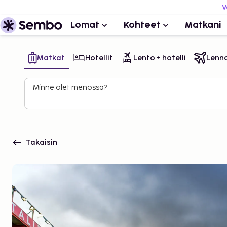
V
Lomat
Kohteet
Matkani
Matkat
Hotellit
Lento + hotelli
Lenn
Minne olet menossa?
Takaisin