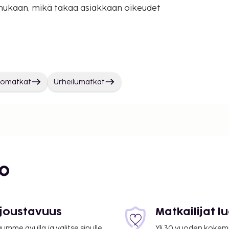
mukaan, mikä takaa asiakkaan oikeudet
llomatkat
Urheilumatkat
bo
 joustavuus
Matkailijat 
mme avulla ja valitse sinulle
Yli 30 vuoden kokem