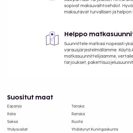
sopivat maksuvaihtoehdot. Hyvä
maksutavat turvallisen ja helpon
Helppo matkasuunni
Suunnittele matkasi nopeasti yksi
varausjärjestelmällämme. Käytä A
matkasuunnittelijaamme, vertaile
tarjoukset, pakettisuojelusuunn
Suositut maat
Espanja
Tanska
Italia
Ranska
Saksa
Ruotsi
Yhdysvallat
Yhdistynyt Kuningaskunta