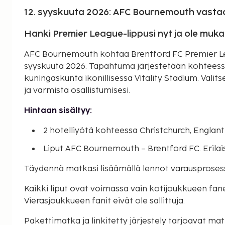
12. syyskuuta 2026: AFC Bournemouth vasta
Hanki Premier League-lippusi nyt ja ole muk
AFC Bournemouth kohtaa Brentford FC Premier Leag
syyskuuta 2026. Tapahtuma järjestetään kohteessa 
kuningaskunta ikonillisessa Vitality Stadium. Valit
ja varmista osallistumisesi.
Hintaan sisältyy:
2 hotelliyötä kohteessa Christchurch, Englant
Liput AFC Bournemouth – Brentford FC. Erilais
Täydennä matkasi lisäämällä lennot varausproses
Kaikki liput ovat voimassa vain kotijoukkueen faneill
Vierasjoukkueen fanit eivät ole sallittuja.
Pakettimatka ja linkitetty järjestely tarjoavat matk