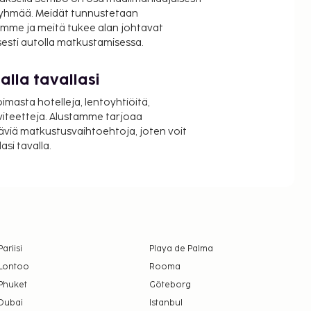
ryhmää. Meidät tunnustetaan
mme ja meitä tukee alan johtavat
isesti autolla matkustamisessa.
lla tavallasi
oimasta hotelleja, lentoyhtiöitä,
viteetteja. Alustamme tarjoaa
äviä matkustusvaihtoehtoja, joten voit
si tavalla.
Pariisi
Playa de Palma
Lontoo
Rooma
Phuket
Göteborg
Dubai
Istanbul