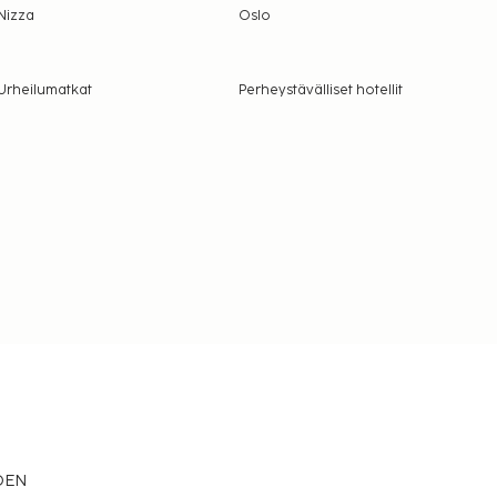
Nizza
Oslo
Urheilumatkat
Perheystävälliset hotellit
EDEN