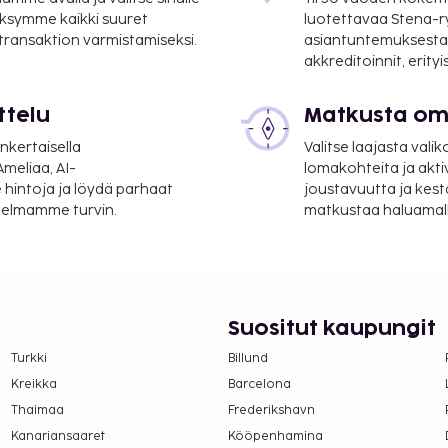
ksymme kaikki suuret
luotettavaa Stena-
 transaktion varmistamiseksi.
asiantuntemuksesta
akkreditoinnit, erity
ttelu
Matkusta oma
nkertaisella
Valitse laajasta valik
meliaa, AI-
lomakohteita ja akti
 hintoja ja löydä parhaat
joustavuutta ja kest
itelmamme turvin.
matkustaa haluamalla
Suositut kaupungit
Turkki
Billund
Kreikka
Barcelona
Thaimaa
Frederikshavn
Kanariansaaret
Kööpenhamina