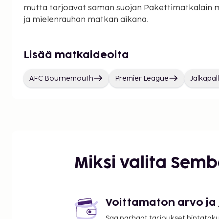
mutta tarjoavat saman suojan Pakettimatkalain 
ja mielenrauhan matkan aikana.
Lisää matkaideoita
AFC Bournemouth
Premier League
Jalkapa
Miksi valita Sem
Voittamaton arvo ja
Saa parhaat tarjoukset hintatakuu