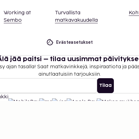
Working at
Turvallista
Koh
Sembo
matkavakuudella
Evästeasetukset
Älä jää paitsi – tilaa uusimmat päivitykse
sy ajan tasalla! Saat matkavinkkejä, inspiraatiota ja pää
ainutlaatuisiin tarjouksiin.
Tilaa
©
2026
Stena Line Travel Group AB