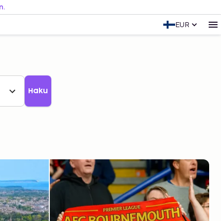
n.
EUR
Haku