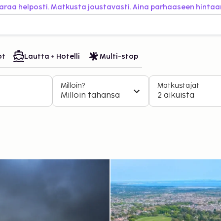
araa helposti. Matkusta joustavasti. Aina parhaaseen hintaa
ot
Lautta + Hotelli
Multi-stop
Milloin?
Matkustajat
Milloin tahansa
2 aikuista