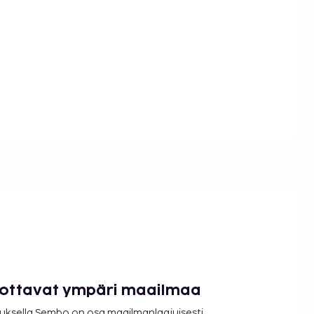
luottavat ympäri maailmaa
uksella Sembo on osa maailmanlaajuisesti