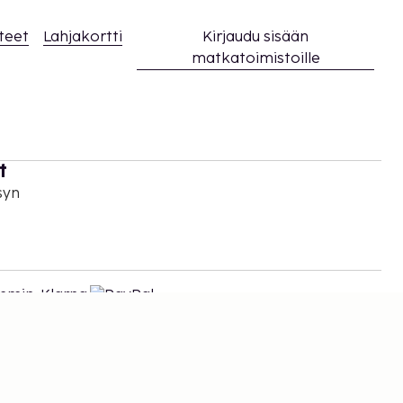
teet
Lahjakortti
Kirjaudu sisään
matkatoimistoille
t
syn