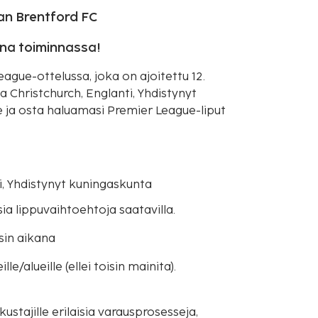
an Brentford FC
ana toiminnassa!
ue-ottelussa, joka on ajoitettu 12.
Christchurch, Englanti, Yhdistynyt
se ja osta haluamasi Premier League-liput
i, Yhdistynyt kuningaskunta
ia lippuvaihtoehtoja saatavilla.
sin aikana
e/alueille (ellei toisin mainita).
ustajille erilaisia varausprosesseja,