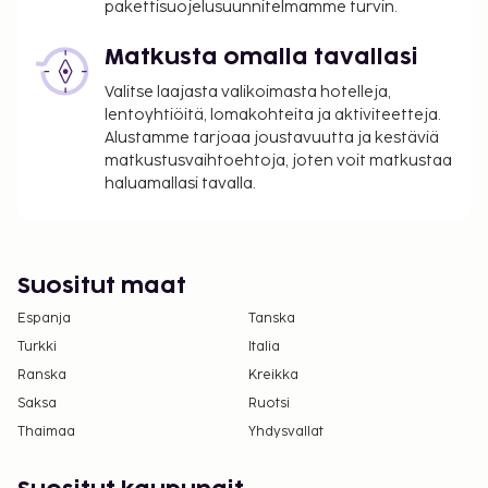
pakettisuojelusuunnitelmamme turvin.
Matkusta omalla tavallasi
Valitse laajasta valikoimasta hotelleja,
lentoyhtiöitä, lomakohteita ja aktiviteetteja.
Alustamme tarjoaa joustavuutta ja kestäviä
matkustusvaihtoehtoja, joten voit matkustaa
haluamallasi tavalla.
Suositut maat
Espanja
Tanska
Turkki
Italia
Ranska
Kreikka
Saksa
Ruotsi
Thaimaa
Yhdysvallat