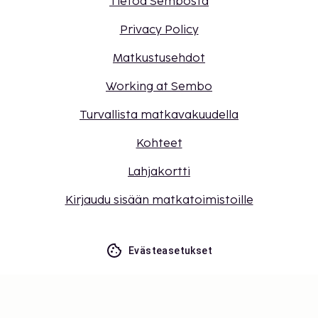
Tietoa Sembosta
Privacy Policy
Matkustusehdot
Working at Sembo
Turvallista matkavakuudella
Kohteet
Lahjakortti
Kirjaudu sisään matkatoimistoille
Evästeasetukset
Älä jää paitsi – tilaa uusimmat
päivitykset