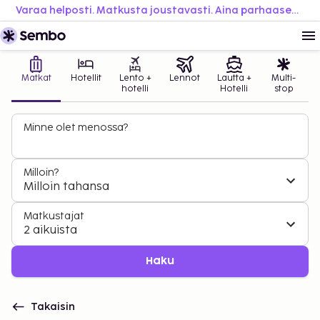
Varaa helposti. Matkusta joustavasti. Aina parhaaseen hintaan.
Matkat
Hotellit
Lento +
Lennot
Lautta +
Multi-
hotelli
Hotelli
stop
Minne olet menossa?
Milloin?
Milloin tahansa
Matkustajat
2 aikuista
Haku
Takaisin