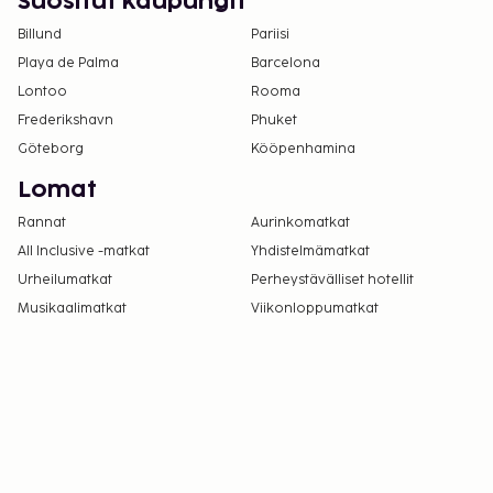
Suositut kaupungit
Billund
Pariisi
Playa de Palma
Barcelona
Lontoo
Rooma
Frederikshavn
Phuket
Göteborg
Kööpenhamina
Lomat
Rannat
Aurinkomatkat
All Inclusive -matkat
Yhdistelmämatkat
Urheilumatkat
Perheystävälliset hotellit
Musikaalimatkat
Viikonloppumatkat