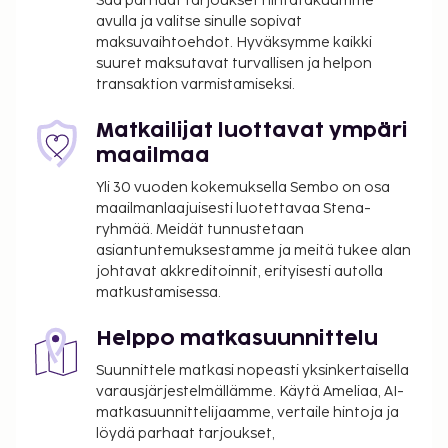
Saa parhaat tarjoukset hintatakuumme
avulla ja valitse sinulle sopivat
maksuvaihtoehdot. Hyväksymme kaikki
suuret maksutavat turvallisen ja helpon
transaktion varmistamiseksi.
Matkailijat luottavat ympäri
maailmaa
Yli 30 vuoden kokemuksella Sembo on osa
maailmanlaajuisesti luotettavaa Stena-
ryhmää. Meidät tunnustetaan
asiantuntemuksestamme ja meitä tukee alan
johtavat akkreditoinnit, erityisesti autolla
matkustamisessa.
Helppo matkasuunnittelu
Suunnittele matkasi nopeasti yksinkertaisella
varausjärjestelmällämme. Käytä Ameliaa, AI-
matkasuunnittelijaamme, vertaile hintoja ja
löydä parhaat tarjoukset,