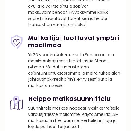
Saa parhaat tarjoukset hintatakuumme
avulla ja valitse sinulle sopivat
maksuvaihtoehdot. Hyväksymme kaikki
suuret maksutavat turvallisen ja helpon
transaktion varmistamiseksi.
Matkailijat luottavat ympäri
maailmaa
Yli 30 vuoden kokemuksella Sembo on osa
maailmanlaajuisesti luotettavaa Stena-
ryhmää. Meidät tunnustetaan
asiantuntemuksestamme ja meitä tukee alan
johtavat akkreditoinnit, erityisesti autolla
matkustamisessa.
Helppo matkasuunnittelu
Suunnittele matkasi nopeasti yksinkertaisella
varausjärjestelmällämme. Käytä Ameliaa, AI-
matkasuunnittelijaamme, vertaile hintoja ja
löydä parhaat tarjoukset,