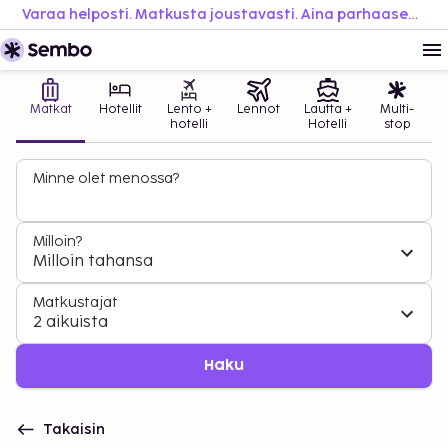
Varaa helposti. Matkusta joustavasti. Aina parhaaseen hintaan.
Matkat
Hotellit
Lento +
Lennot
Lautta +
Multi-
hotelli
Hotelli
stop
Minne olet menossa?
Milloin?
Milloin tahansa
Matkustajat
2 aikuista
Haku
Takaisin