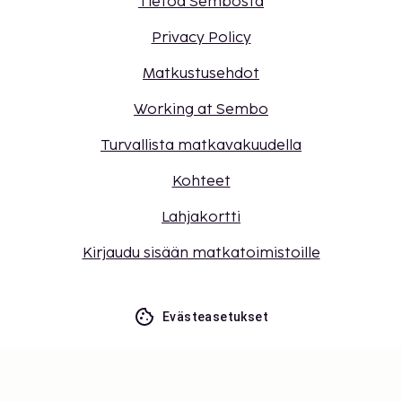
Tietoa Sembosta
Privacy Policy
Matkustusehdot
Working at Sembo
Turvallista matkavakuudella
Kohteet
Lahjakortti
Kirjaudu sisään matkatoimistoille
Evästeasetukset
Älä jää paitsi – tilaa uusimmat
päivitykset