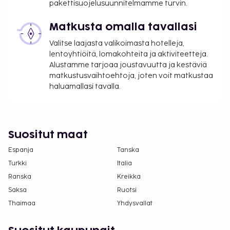
pakettisuojelusuunnitelmamme turvin.
Matkusta omalla tavallasi
Valitse laajasta valikoimasta hotelleja,
lentoyhtiöitä, lomakohteita ja aktiviteetteja.
Alustamme tarjoaa joustavuutta ja kestäviä
matkustusvaihtoehtoja, joten voit matkustaa
haluamallasi tavalla.
Suositut maat
Espanja
Tanska
Turkki
Italia
Ranska
Kreikka
Saksa
Ruotsi
Thaimaa
Yhdysvallat