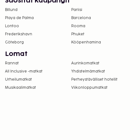
Suositut kaupungit
Billund
Pariisi
Playa de Palma
Barcelona
Lontoo
Rooma
Frederikshavn
Phuket
Göteborg
Kööpenhamina
Lomat
Rannat
Aurinkomatkat
All Inclusive -matkat
Yhdistelmämatkat
Urheilumatkat
Perheystävälliset hotellit
Musikaalimatkat
Viikonloppumatkat