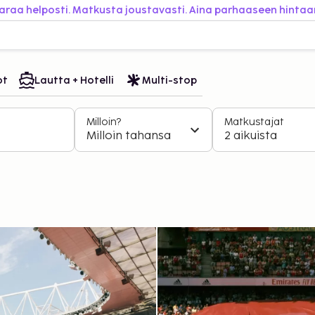
araa helposti. Matkusta joustavasti. Aina parhaaseen hintaa
ot
Lautta + Hotelli
Multi-stop
Milloin?
Matkustajat
Milloin tahansa
2 aikuista