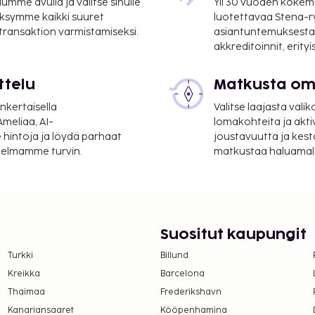
mme avulla ja valitse sinulle
Yli 30 vuoden kokem
ksymme kaikki suuret
luotettavaa Stena-
 transaktion varmistamiseksi.
asiantuntemuksesta
akkreditoinnit, erity
ttelu
Matkusta oma
nkertaisella
Valitse laajasta valik
meliaa, AI-
lomakohteita ja akti
 hintoja ja löydä parhaat
joustavuutta ja kest
itelmamme turvin.
matkustaa haluamalla
Suositut kaupungit
Turkki
Billund
Kreikka
Barcelona
Thaimaa
Frederikshavn
Kanariansaaret
Kööpenhamina