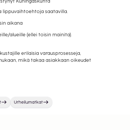
distynyt Kuningaskunta
a lippuvaihtoehtoja saatavilla.
sin aikana
e/alueille (ellei toisin mainita).
ustajille erilaisia varausprosesseja,
mukaan, mikä takaa asiakkaan oikeudet
t
Urheilumatkat