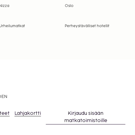
Nizza
Oslo
Urheilumatkat
Perheystävälliset hotellit
EDEN
teet
Lahjakortti
Kirjaudu sisään
matkatoimistoille