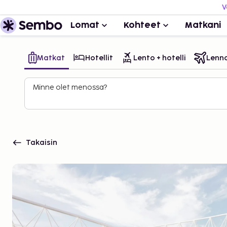
V
Lomat
Kohteet
Matkani
Matkat
Hotellit
Lento + hotelli
Lenn
Minne olet menossa?
Takaisin