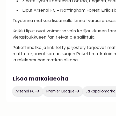
3 hotelliyötä kohteessa Lontoo, Englanti, Yh
Liput Arsenal FC – Nottingham Forest. Erilaisi
Täydennä matkasi lisäämällä lennot varausproses
Kaikki liput ovat voimassa vain kotijoukkueen faneill
Vierasjoukkueen fanit eivät ole sallittuja.
Pakettimatka ja linkitetty järjestely tarjoavat matk
mutta tarjoavat saman suojan Pakettimatkalain 
ja mielenrauhan matkan aikana.
Lisää matkaideoita
Arsenal FC
Premier League
Jalkapallomatka