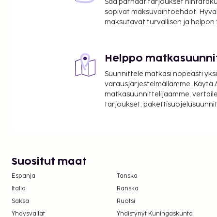
Saa parhaat tarjoukset hintatakuu
sopivat maksuvaihtoehdot. Hyvä
maksutavat turvallisen ja helpon
Helppo matkasuunni
Suunnittele matkasi nopeasti yksi
varausjärjestelmällämme. Käytä A
matkasuunnittelijaamme, vertaile
tarjoukset, pakettisuojelusuunn
Suositut maat
Espanja
Tanska
Italia
Ranska
Saksa
Ruotsi
Yhdysvallat
Yhdistynyt Kuningaskunta