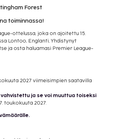
ttingham Forest
ana toiminnassa!
e-ottelussa, joka on ajoitettu 15.
a Lontoo, Englanti, Yhdistynyt
itse ja osta haluamasi Premier League-
oukokuuta 2027 viimeisimpien saatavilla
vahvistettu ja se voi muuttua toiseksi
7. toukokuuta 2027.
ivämäärälle.