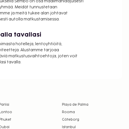
uksella Sembo on osa maailmanlaajuisesti
ryhmää. Meidät tunnustetaan
mme ja meitä tukee alan johtavat
isesti autolla matkustamisessa.
lla tavallasi
oimasta hotelleja, lentoyhtiöitä,
viteetteja. Alustamme tarjoaa
äviä matkustusvaihtoehtoja, joten voit
si tavalla.
Pariisi
Playa de Palma
Lontoo
Rooma
Phuket
Göteborg
Dubai
Istanbul