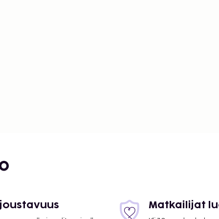
bo
 joustavuus
Matkailijat 