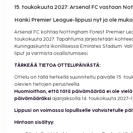
15. toukokuuta 2027: Arsenal FC vastaan No
Hanki Premier League-lippusi nyt ja ole muk
Arsenal FC kohtaa Nottingham Forest Premier Leagu
toukokuuta 2027. Tapahtuma järjestetään kohteess
Kuningaskunta ikonillisessa Emirates Stadium. Val
liput ja varmista osallistumisesi.
TÄRKEÄÄ TIETOA OTTELUPÄIVÄSTÄ:
Ottelu on tällä hetkellä suunniteltu päivälle 15. t
olevien tietojen perusteella.
Huomioithan, että tätä päivämäärää ei ole vielä 
päivämääräksi
ajanjaksolla 14. toukokuuta 2027–1
Lippusi on voimassa lopulliselle vahvistetulle pä
Hintaan sisältyy: