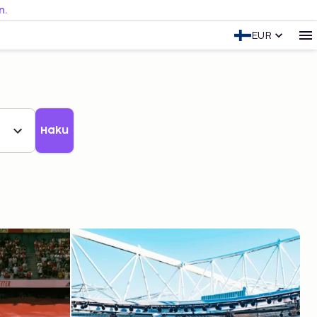
n.
EUR
Haku