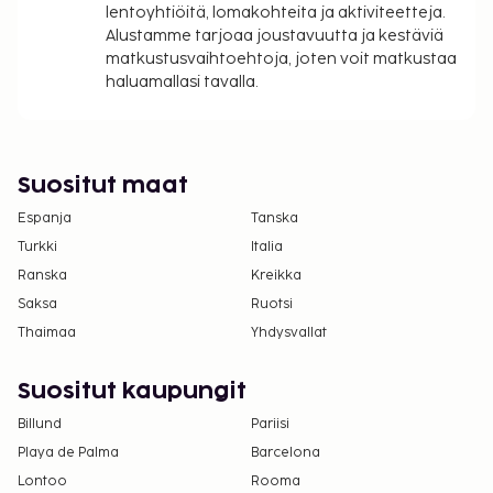
lentoyhtiöitä, lomakohteita ja aktiviteetteja.
Alustamme tarjoaa joustavuutta ja kestäviä
matkustusvaihtoehtoja, joten voit matkustaa
haluamallasi tavalla.
Suositut maat
Espanja
Tanska
Turkki
Italia
Ranska
Kreikka
Saksa
Ruotsi
Thaimaa
Yhdysvallat
Suositut kaupungit
Billund
Pariisi
Playa de Palma
Barcelona
Lontoo
Rooma