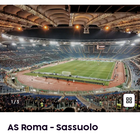
1
/
3
AS Roma - Sassuolo