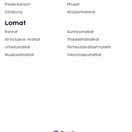
Frederikshavn
Phuket
Göteborg
Kööpenhamina
Lomat
Rannat
Aurinkomatkat
All Inclusive -matkat
Yhdistelmämatkat
Urheilumatkat
Perheystävälliset hotellit
Musikaalimatkat
Viikonloppumatkat