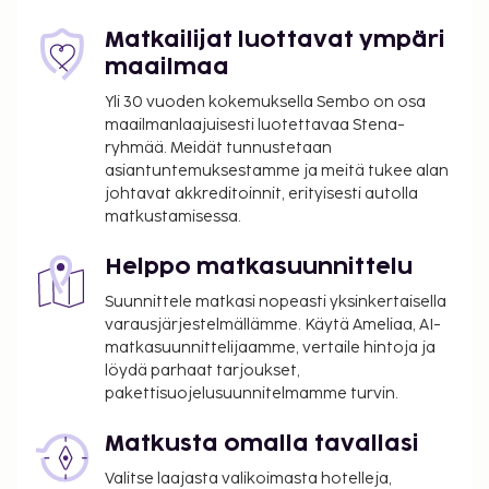
Matkailijat luottavat ympäri
maailmaa
Yli 30 vuoden kokemuksella Sembo on osa
maailmanlaajuisesti luotettavaa Stena-
ryhmää. Meidät tunnustetaan
asiantuntemuksestamme ja meitä tukee alan
johtavat akkreditoinnit, erityisesti autolla
matkustamisessa.
Helppo matkasuunnittelu
Suunnittele matkasi nopeasti yksinkertaisella
varausjärjestelmällämme. Käytä Ameliaa, AI-
matkasuunnittelijaamme, vertaile hintoja ja
löydä parhaat tarjoukset,
pakettisuojelusuunnitelmamme turvin.
Matkusta omalla tavallasi
Valitse laajasta valikoimasta hotelleja,