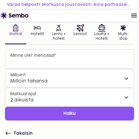
Varaa helposti. Matkusta joustavasti. Aina parhaaseen hintaan.
Matkat
Hotellit
Lento +
Lennot
Lautta +
Multi-
hotelli
Hotelli
stop
Minne olet menossa?
Milloin?
Milloin tahansa
Matkustajat
2 aikuista
Haku
Takaisin