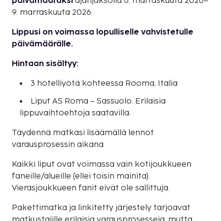
päivämääräksi
ajanjaksolla 6. marraskuuta 2026–
9. marraskuuta 2026.
Lippusi on voimassa lopulliselle vahvistetulle
päivämäärälle.
Hintaan sisältyy:
3 hotelliyötä kohteessa Rooma, Italia
Liput AS Roma – Sassuolo. Erilaisia
lippuvaihtoehtoja saatavilla.
Täydennä matkasi lisäämällä lennot
varausprosessin aikana
Kaikki liput ovat voimassa vain kotijoukkueen
faneille/alueille (ellei toisin mainita).
Vierasjoukkueen fanit eivät ole sallittuja.
Pakettimatka ja linkitetty järjestely tarjoavat
matkustajille erilaisia varausprosesseja, mutta