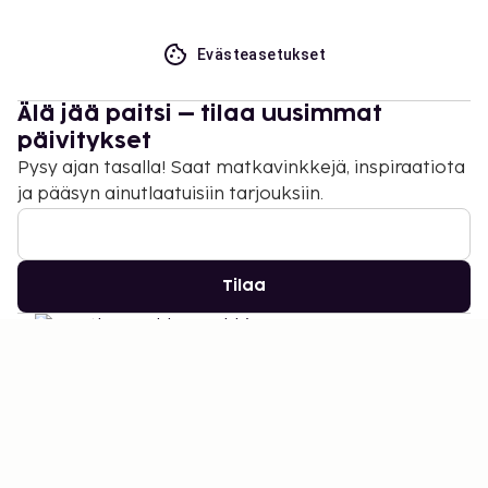
Evästeasetukset
Älä jää paitsi – tilaa uusimmat
päivitykset
Pysy ajan tasalla! Saat matkavinkkejä, inspiraatiota
ja pääsyn ainutlaatuisiin tarjouksiin.
Tilaa
©
2026
Stena Line Travel Group AB