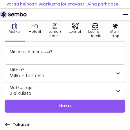
Varaa helposti. Matkusta joustavasti. Aina parhaaseen hintaan.
Matkat
Hotellit
Lento +
Lennot
Lautta +
Multi-
hotelli
Hotelli
stop
Minne olet menossa?
Milloin?
Milloin tahansa
Matkustajat
2 aikuista
Haku
Takaisin