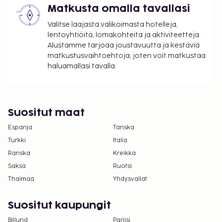
Matkusta omalla tavallasi
Valitse laajasta valikoimasta hotelleja,
lentoyhtiöitä, lomakohteita ja aktiviteetteja.
Alustamme tarjoaa joustavuutta ja kestäviä
matkustusvaihtoehtoja, joten voit matkustaa
haluamallasi tavalla.
Suositut maat
Espanja
Tanska
Turkki
Italia
Ranska
Kreikka
Saksa
Ruotsi
Thaimaa
Yhdysvallat
Suositut kaupungit
Billund
Pariisi