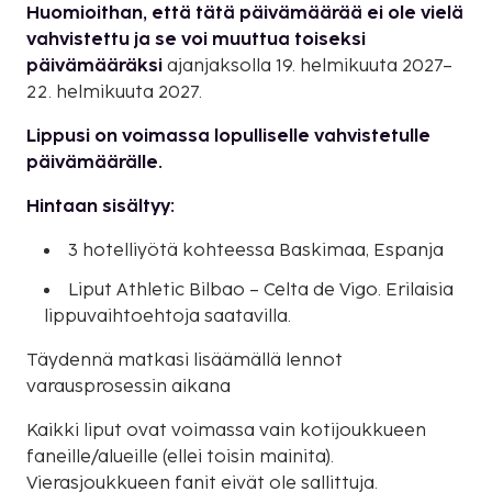
Huomioithan, että tätä päivämäärää ei ole vielä
vahvistettu ja se voi muuttua toiseksi
päivämääräksi
ajanjaksolla 19. helmikuuta 2027–
22. helmikuuta 2027.
Lippusi on voimassa lopulliselle vahvistetulle
päivämäärälle.
Hintaan sisältyy:
3 hotelliyötä kohteessa Baskimaa, Espanja
Liput Athletic Bilbao – Celta de Vigo. Erilaisia
lippuvaihtoehtoja saatavilla.
Täydennä matkasi lisäämällä lennot
varausprosessin aikana
Kaikki liput ovat voimassa vain kotijoukkueen
faneille/alueille (ellei toisin mainita).
Vierasjoukkueen fanit eivät ole sallittuja.