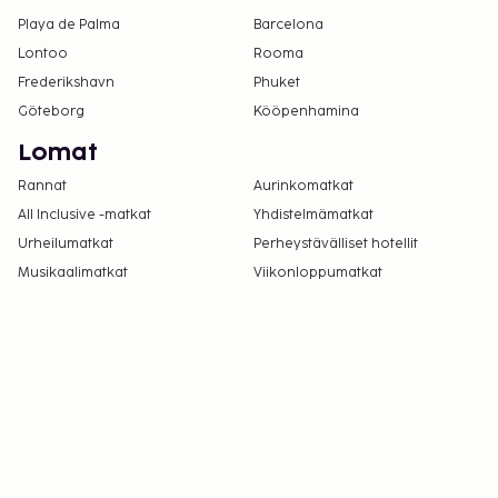
Playa de Palma
Barcelona
Lontoo
Rooma
Frederikshavn
Phuket
Göteborg
Kööpenhamina
Lomat
Rannat
Aurinkomatkat
All Inclusive -matkat
Yhdistelmämatkat
Urheilumatkat
Perheystävälliset hotellit
Musikaalimatkat
Viikonloppumatkat