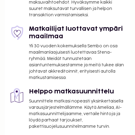
maksuvaihtoehdot. Hyväksymme kaikki
suuret maksutavat turvallisen ja helpon
transaktion varmistamiseksi.
Matkailijat luottavat ympäri
maailmaa
Yli 30 vuoden kokemuksella Sembo on osa
maailmanlaajuisesti luotettavaa Stena-
ryhmää. Meidät tunnustetaan
asiantuntemuksestamme ja meitä tukee alan
johtavat akkreditoinnit, erityisesti autolla
matkustamisessa.
Helppo matkasuunnittelu
Suunnittele matkasi nopeasti yksinkertaisella
varausjärjestelmällämme. Käytä Ameliaa, AI-
matkasuunnittelijaamme, vertaile hintoja ja
löydä parhaat tarjoukset,
pakettisuojelusuunnitelmamme turvin.