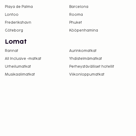
Playa de Palma
Barcelona
Lontoo
Rooma
Frederikshavn
Phuket
Göteborg
Kööpenhamina
Lomat
Rannat
Aurinkomatkat
All Inclusive -matkat
Yhdistelmämatkat
Urheilumatkat
Perheystävälliset hotellit
Musikaalimatkat
Viikonloppumatkat