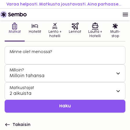
Varaa helposti. Matkusta joustavasti. Aina parhaaseen hintaan.
Matkat
Hotellit
Lento +
Lennot
Lautta +
Multi-
hotelli
Hotelli
stop
Minne olet menossa?
Milloin?
Milloin tahansa
Matkustajat
2 aikuista
Haku
Takaisin