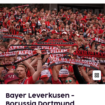
1
/
3
Bayer Leverkusen -
Borussia Dortmund