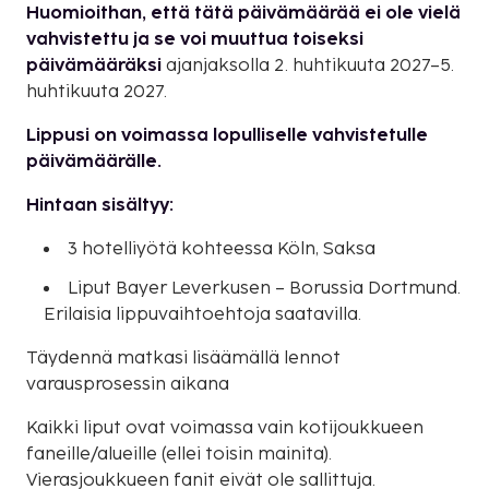
Huomioithan, että tätä päivämäärää ei ole vielä
vahvistettu ja se voi muuttua toiseksi
päivämääräksi
ajanjaksolla 2. huhtikuuta 2027–5.
huhtikuuta 2027.
Lippusi on voimassa lopulliselle vahvistetulle
päivämäärälle.
Hintaan sisältyy:
3 hotelliyötä kohteessa Köln, Saksa
Liput Bayer Leverkusen – Borussia Dortmund.
Erilaisia lippuvaihtoehtoja saatavilla.
Täydennä matkasi lisäämällä lennot
varausprosessin aikana
Kaikki liput ovat voimassa vain kotijoukkueen
faneille/alueille (ellei toisin mainita).
Vierasjoukkueen fanit eivät ole sallittuja.