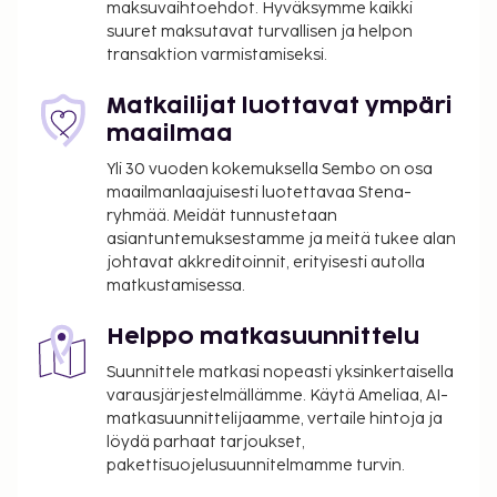
maksuvaihtoehdot. Hyväksymme kaikki
suuret maksutavat turvallisen ja helpon
transaktion varmistamiseksi.
Matkailijat luottavat ympäri
maailmaa
Yli 30 vuoden kokemuksella Sembo on osa
maailmanlaajuisesti luotettavaa Stena-
ryhmää. Meidät tunnustetaan
asiantuntemuksestamme ja meitä tukee alan
johtavat akkreditoinnit, erityisesti autolla
matkustamisessa.
Helppo matkasuunnittelu
Suunnittele matkasi nopeasti yksinkertaisella
varausjärjestelmällämme. Käytä Ameliaa, AI-
matkasuunnittelijaamme, vertaile hintoja ja
löydä parhaat tarjoukset,
pakettisuojelusuunnitelmamme turvin.