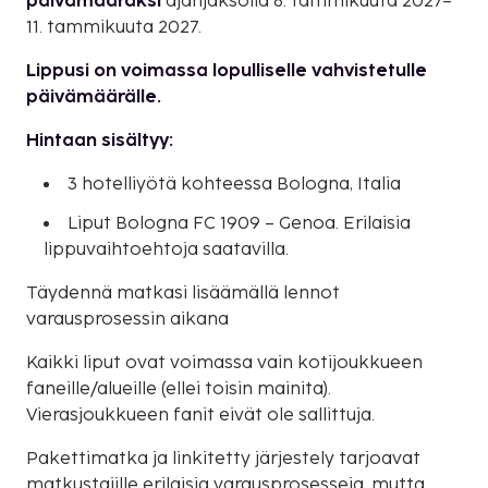
päivämääräksi
ajanjaksolla 8. tammikuuta 2027–
11. tammikuuta 2027.
Lippusi on voimassa lopulliselle vahvistetulle
päivämäärälle.
Hintaan sisältyy:
3 hotelliyötä kohteessa Bologna, Italia
Liput Bologna FC 1909 – Genoa. Erilaisia
lippuvaihtoehtoja saatavilla.
Täydennä matkasi lisäämällä lennot
varausprosessin aikana
Kaikki liput ovat voimassa vain kotijoukkueen
faneille/alueille (ellei toisin mainita).
Vierasjoukkueen fanit eivät ole sallittuja.
Pakettimatka ja linkitetty järjestely tarjoavat
matkustajille erilaisia varausprosesseja, mutta