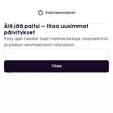
Evästeasetukset
Älä jää paitsi – tilaa uusimmat
päivitykset
Pysy ajan tasalla! Saat matkavinkkejä, inspiraatiota
ja pääsyn ainutlaatuisiin tarjouksiin.
Tilaa
©
2026
Stena Line Travel Group AB