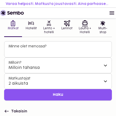
Varaa helposti. Matkusta joustavasti. Aina parhaaseen hintaan.
Matkat
Hotellit
Lento +
Lennot
Lautta +
Multi-
hotelli
Hotelli
stop
Minne olet menossa?
Milloin?
Milloin tahansa
Matkustajat
2 aikuista
Haku
Takaisin