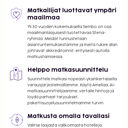
Matkailijat luottavat ympäri
maailmaa
Yli 30 vuoden kokemuksella Sembo on osa
maailmanlaajuisesti luotettavaa Stena-
ryhmää. Meidät tunnustetaan
asiantuntemuksestamme ja meitä tukee alan
johtavat akkreditoinnit, erityisesti autolla
matkustamisessa.
Helppo matkasuunnittelu
Suunnittele matkasi nopeasti yksinkertaisella
varausjärjestelmällämme. Käytä Ameliaa, AI-
matkasuunnittelijaamme, vertaile hintoja ja
löydä parhaat tarjoukset,
pakettisuojelusuunnitelmamme turvin.
Matkusta omalla tavallasi
Valitse laajasta valikoimasta hotelleja,