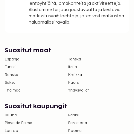
lentoyhtiöitä, lomakohteita ja aktiviteetteja.
Alustamme tarjoaa joustavuutta ja kestäviä
matkustusvaihtoehtoja, joten voit matkustaa
haluamallasi tavalla.
Suositut maat
Espanja
Tanska
Turkki
Italia
Ranska
Kreikka
Saksa
Ruotsi
Thaimaa
Yhdysvallat
Suositut kaupungit
Billund
Pariisi
Playa de Palma
Barcelona
Lontoo
Rooma