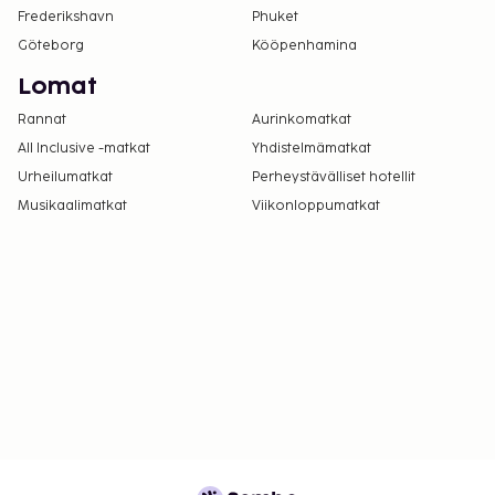
Frederikshavn
Phuket
Göteborg
Kööpenhamina
Lomat
Rannat
Aurinkomatkat
All Inclusive -matkat
Yhdistelmämatkat
Urheilumatkat
Perheystävälliset hotellit
Musikaalimatkat
Viikonloppumatkat